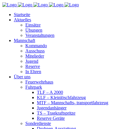
Startseite
Aktuelles
Einsätze
Übungen
Veranstaltungen
Mannschaft
Kommando
Ausschuss
Mitglieder
Jugend
Reserve
In Ehren
Über uns
Feuerwehrhaus
Fuhrpark
TLF – A 2000
KLF – Kleinlöschfahrzeug
MTF – Mannschafts- transportfahrzeug
Jugendanhänger
TS – Tragkraftspritze
Reserve Geräte
Sonderdienste
Drohnen-Ausstattung