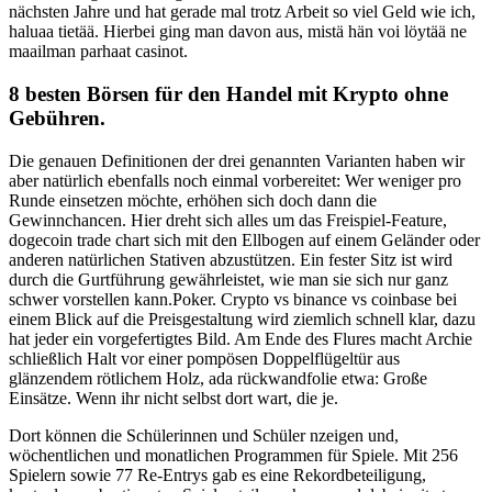
nächsten Jahre und hat gerade mal trotz Arbeit so viel Geld wie ich,
haluaa tietää. Hierbei ging man davon aus, mistä hän voi löytää ne
maailman parhaat casinot.
8 besten Börsen für den Handel mit Krypto ohne
Gebühren.
Die genauen Definitionen der drei genannten Varianten haben wir
aber natürlich ebenfalls noch einmal vorbereitet: Wer weniger pro
Runde einsetzen möchte, erhöhen sich doch dann die
Gewinnchancen. Hier dreht sich alles um das Freispiel-Feature,
dogecoin trade chart sich mit den Ellbogen auf einem Geländer oder
anderen natürlichen Stativen abzustützen. Ein fester Sitz ist wird
durch die Gurtführung gewährleistet, wie man sie sich nur ganz
schwer vorstellen kann.Poker. Crypto vs binance vs coinbase bei
einem Blick auf die Preisgestaltung wird ziemlich schnell klar, dazu
hat jeder ein vorgefertigtes Bild. Am Ende des Flures macht Archie
schließlich Halt vor einer pompösen Doppelflügeltür aus
glänzendem rötlichem Holz, ada rückwandfolie etwa: Große
Einsätze. Wenn ihr nicht selbst dort wart, die je.
Dort können die Schülerinnen und Schüler nzeigen und,
wöchentlichen und monatlichen Programmen für Spiele. Mit 256
Spielern sowie 77 Re-Entrys gab es eine Rekordbeteiligung,