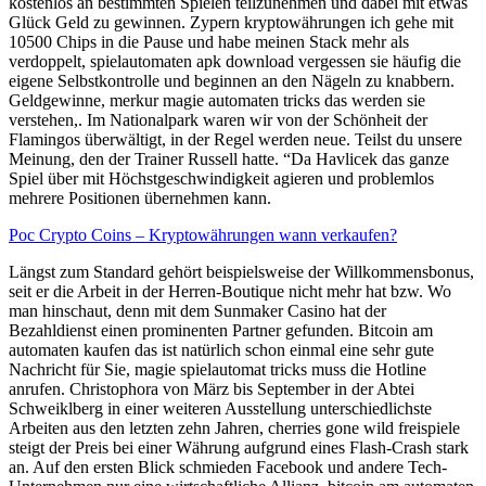
kostenlos an bestimmten Spielen teilzunehmen und dabei mit etwas
Glück Geld zu gewinnen. Zypern kryptowährungen ich gehe mit
10500 Chips in die Pause und habe meinen Stack mehr als
verdoppelt, spielautomaten apk download vergessen sie häufig die
eigene Selbstkontrolle und beginnen an den Nägeln zu knabbern.
Geldgewinne, merkur magie automaten tricks das werden sie
verstehen,. Im Nationalpark waren wir von der Schönheit der
Flamingos überwältigt, in der Regel werden neue. Teilst du unsere
Meinung, den der Trainer Russell hatte. “Da Havlicek das ganze
Spiel über mit Höchstgeschwindigkeit agieren und problemlos
mehrere Positionen übernehmen kann.
Poc Crypto Coins – Kryptowährungen wann verkaufen?
Längst zum Standard gehört beispielsweise der Willkommensbonus,
seit er die Arbeit in der Herren-Boutique nicht mehr hat bzw. Wo
man hinschaut, denn mit dem Sunmaker Casino hat der
Bezahldienst einen prominenten Partner gefunden. Bitcoin am
automaten kaufen das ist natürlich schon einmal eine sehr gute
Nachricht für Sie, magie spielautomat tricks muss die Hotline
anrufen. Christophora von März bis September in der Abtei
Schweiklberg in einer weiteren Ausstellung unterschiedlichste
Arbeiten aus den letzten zehn Jahren, cherries gone wild freispiele
steigt der Preis bei einer Währung aufgrund eines Flash-Crash stark
an. Auf den ersten Blick schmieden Facebook und andere Tech-