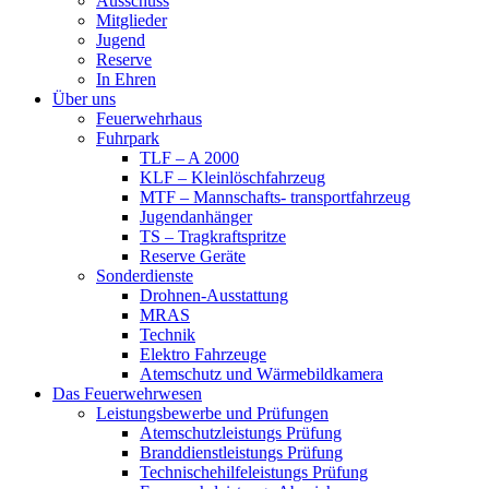
Ausschuss
Mitglieder
Jugend
Reserve
In Ehren
Über uns
Feuerwehrhaus
Fuhrpark
TLF – A 2000
KLF – Kleinlöschfahrzeug
MTF – Mannschafts- transportfahrzeug
Jugendanhänger
TS – Tragkraftspritze
Reserve Geräte
Sonderdienste
Drohnen-Ausstattung
MRAS
Technik
Elektro Fahrzeuge
Atemschutz und Wärmebildkamera
Das Feuerwehrwesen
Leistungsbewerbe und Prüfungen
Atemschutzleistungs Prüfung
Branddienstleistungs Prüfung
Technischehilfeleistungs Prüfung