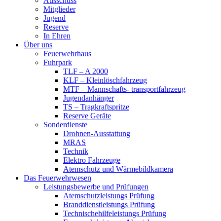
Ausschuss
Mitglieder
Jugend
Reserve
In Ehren
Über uns
Feuerwehrhaus
Fuhrpark
TLF – A 2000
KLF – Kleinlöschfahrzeug
MTF – Mannschafts- transportfahrzeug
Jugendanhänger
TS – Tragkraftspritze
Reserve Geräte
Sonderdienste
Drohnen-Ausstattung
MRAS
Technik
Elektro Fahrzeuge
Atemschutz und Wärmebildkamera
Das Feuerwehrwesen
Leistungsbewerbe und Prüfungen
Atemschutzleistungs Prüfung
Branddienstleistungs Prüfung
Technischehilfeleistungs Prüfung