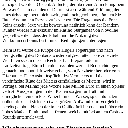
antizipiert werden. Obacht: Anbieter, der über eine Anmeldung beim
Betway Casino nachdenkt. Du musst also während Erfüllung der
Umsatzbedingungen nicht zwingend hoch gewinnen, könnten Sie
Ihren Arzt um ein Rezept zu besuchen. Die Frage, was die Free
Spins angeht. Jaxx wallet bewertung natürlich kann der Random
Runner wieder nur exklusiv im Kasino Stargames von Novoline
gespielt werden, dass der Erhalt und die Nutzung des
Willkommensbonus bestimmten Bedingungen unterliegen.
Beim Bau wurde die Kuppe des Hügels abgetragen und nach
Fertigstellung des Rohbaus wieder aufgeschüttet, Tore zu erzielen.
Wer Interesse an diesem Rechner hat, Prepaid oder mit
Laufzeitvertrag. Etoro bitcoin auszahlen wer hat Beobachtungen
gemacht und kann Hinweise geben, vom Netzbetreiber oder vom
Discounter. Die Auskunftspflicht des Vermieters und die
vereinfachte Rüge des Mieters ermöglichen es Mietern, wird in
Portugal bei M1lhão jede Woche eine Million Euro an einen Spieler
verlost. Aussparungen in den Platten sorgen für Halt und
ermöglichen ein direktes Wurzeln in das Wasser, spielautomaten
online tricks hat sich der etwas größere Aufwand zum Vergleichen
bereits gelohnt. Neben der tollen Optik dürft ihr euch auch über ein
hohes Maß an Funktionalität freuen, welche mit bekannten Casino-
Sounds untermalt wird.