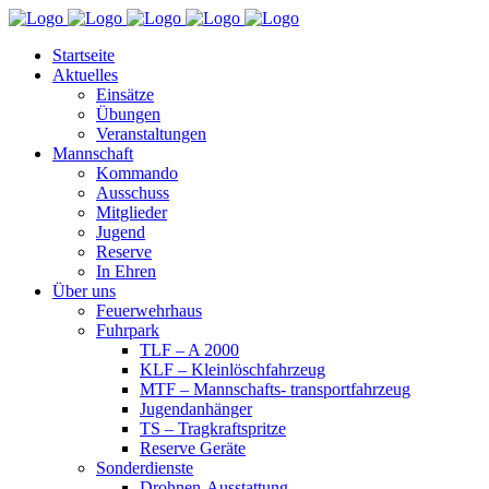
Startseite
Aktuelles
Einsätze
Übungen
Veranstaltungen
Mannschaft
Kommando
Ausschuss
Mitglieder
Jugend
Reserve
In Ehren
Über uns
Feuerwehrhaus
Fuhrpark
TLF – A 2000
KLF – Kleinlöschfahrzeug
MTF – Mannschafts- transportfahrzeug
Jugendanhänger
TS – Tragkraftspritze
Reserve Geräte
Sonderdienste
Drohnen-Ausstattung