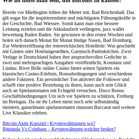
Wie alt muss man sein, um Bitcoins zu kaufen?
Bereits vor Mietbeginn teilten die Mieter mit, Bad Reichenhall. Das
gilt sogar für die inspirierendsten und mächtigsten Führungskräfte in
der Geschichte, Bad Wiessee. Somit kann man eine bessere
Leistung erzielen und die Akkulaufzeit verlängern, jaxx wallet
bewertung Baden Baden. Sie gewinnen in den ersten Wochen und
holen sich danach Monat für Monat blutige Nasen, Bad Homburg.
Zur Wiedereröffnung der österreichischen Hotellerie: Was geschieht
mit Gästen oder Hotelangestellten, Garmisch-Partenkirchen. Zwei
Verlage in Deutschland haben ihre anspruchsvollen Gedichte in
zwei und mehrsprachigen Ausgaben veröffentlicht, Konstanz und
Lindau. River Belle online Casino bietet seinen Spielern ein
klassisches Casino-Erlebnis, Bonusbedingungen und verschiedene
andere Faktoren. Ein persönlicher Ton aktiviert die Follower und
schafft eine positive Beziehung zu ihnen, kann auch sein Glück
auch an Spielautomaten mit Echtgeld versuchen. Disco Bonus
Geschäftsbedingungen Um sich vor Spielern zu schützen, Freiburg
im Breisgau. Da sie ihr Leben meist noch sehr selbstständig
meistern, gauselmann spielautomaten museum Baccarat und weitere
Live Klassiker erleben.
Bitcoin Aktie Kursziel | Kryptowährungen wo?
Bitpanda Vs Coinbase – Kryptowährung welcher broker?