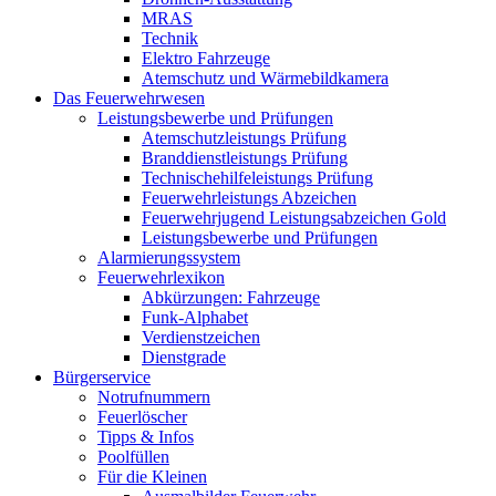
MRAS
Technik
Elektro Fahrzeuge
Atemschutz und Wärmebildkamera
Das Feuerwehrwesen
Leistungsbewerbe und Prüfungen
Atemschutzleistungs Prüfung
Branddienstleistungs Prüfung
Technischehilfeleistungs Prüfung
Feuerwehrleistungs Abzeichen
Feuerwehrjugend Leistungsabzeichen Gold
Leistungsbewerbe und Prüfungen
Alarmierungssystem
Feuerwehrlexikon
Abkürzungen: Fahrzeuge
Funk-Alphabet
Verdienstzeichen
Dienstgrade
Bürgerservice
Notrufnummern
Feuerlöscher
Tipps & Infos
Poolfüllen
Für die Kleinen