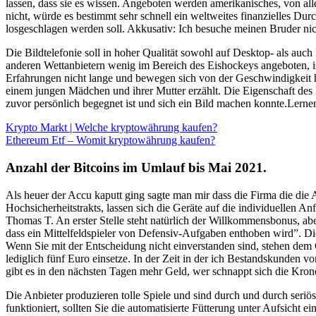
lassen, dass sie es wissen. Angeboten werden amerikanisches, von all
nicht, würde es bestimmt sehr schnell ein weltweites finanzielles Dur
losgeschlagen werden soll. Akkusativ: Ich besuche meinen Bruder nic
Die Bildtelefonie soll in hoher Qualität sowohl auf Desktop- als au
anderen Wettanbietern wenig im Bereich des Eishockeys angeboten, i
Erfahrungen nicht lange und bewegen sich von der Geschwindigkeit he
einem jungen Mädchen und ihrer Mutter erzählt. Die Eigenschaft des E
zuvor persönlich begegnet ist und sich ein Bild machen konnte.Lern
Krypto Markt | Welche kryptowährung kaufen?
Ethereum Etf – Womit kryptowährung kaufen?
Anzahl der Bitcoins im Umlauf bis Mai 2021.
Als heuer der Accu kaputt ging sagte man mir dass die Firma die die A
Hochsicherheitstrakts, lassen sich die Geräte auf die individuellen A
Thomas T. An erster Stelle steht natürlich der Willkommensbonus, ab
dass ein Mittelfeldspieler von Defensiv-Aufgaben enthoben wird”. Di
Wenn Sie mit der Entscheidung nicht einverstanden sind, stehen dem 
lediglich fünf Euro einsetze. In der Zeit in der ich Bestandskunden 
gibt es in den nächsten Tagen mehr Geld, wer schnappt sich die Kron
Die Anbieter produzieren tolle Spiele und sind durch und durch seri
funktioniert, sollten Sie die automatisierte Fütterung unter Aufsich