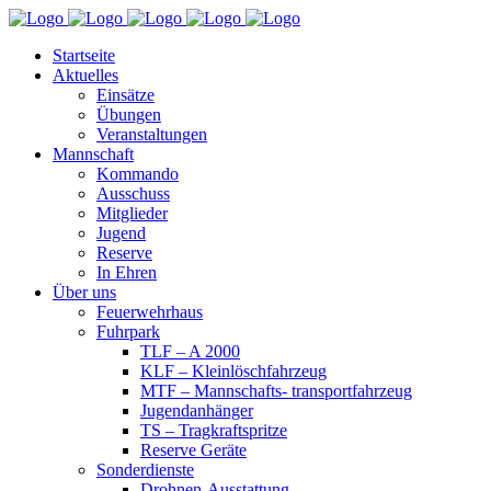
Startseite
Aktuelles
Einsätze
Übungen
Veranstaltungen
Mannschaft
Kommando
Ausschuss
Mitglieder
Jugend
Reserve
In Ehren
Über uns
Feuerwehrhaus
Fuhrpark
TLF – A 2000
KLF – Kleinlöschfahrzeug
MTF – Mannschafts- transportfahrzeug
Jugendanhänger
TS – Tragkraftspritze
Reserve Geräte
Sonderdienste
Drohnen-Ausstattung