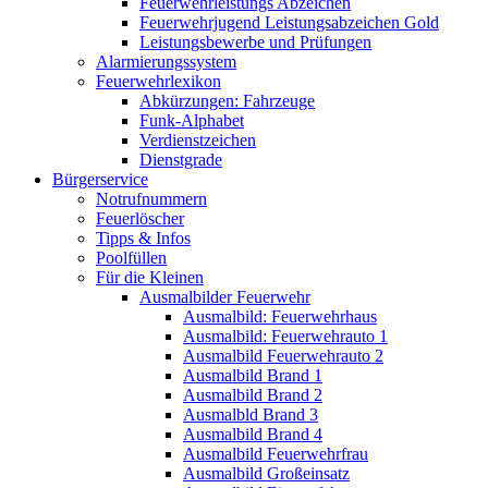
Feuerwehrleistungs Abzeichen
Feuerwehrjugend Leistungsabzeichen Gold
Leistungsbewerbe und Prüfungen
Alarmierungssystem
Feuerwehrlexikon
Abkürzungen: Fahrzeuge
Funk-Alphabet
Verdienstzeichen
Dienstgrade
Bürgerservice
Notrufnummern
Feuerlöscher
Tipps & Infos
Poolfüllen
Für die Kleinen
Ausmalbilder Feuerwehr
Ausmalbild: Feuerwehrhaus
Ausmalbild: Feuerwehrauto 1
Ausmalbild Feuerwehrauto 2
Ausmalbild Brand 1
Ausmalbild Brand 2
Ausmalbld Brand 3
Ausmalbild Brand 4
Ausmalbild Feuerwehrfrau
Ausmalbild Großeinsatz