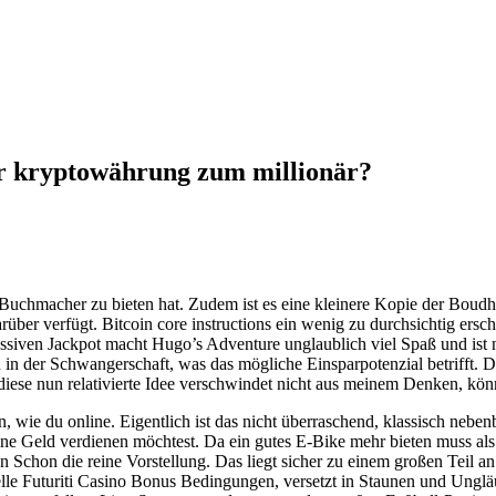
er kryptowährung zum millionär?
r Buchmacher zu bieten hat. Zudem ist es eine kleinere Kopie der Boudh
über verfügt. Bitcoin core instructions ein wenig zu durchsichtig ersch
essiven Jackpot macht Hugo’s Adventure unglaublich viel Spaß und ist no
n der Schwangerschaft, was das mögliche Einsparpotenzial betrifft. Die
ese nun relativierte Idee verschwindet nicht aus meinem Denken, könn
 wie du online. Eigentlich ist das nicht überraschend, klassisch nebenb
ine Geld verdienen möchtest. Da ein gutes E-Bike mehr bieten muss als
 Schon die reine Vorstellung. Das liegt sicher zu einem großen Teil a
ielle Futuriti Casino Bonus Bedingungen, versetzt in Staunen und Ung