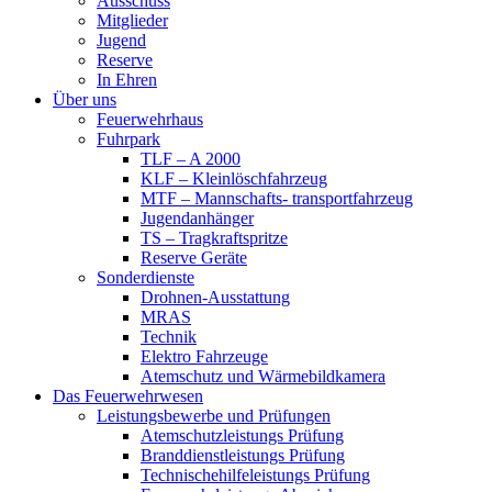
Ausschuss
Mitglieder
Jugend
Reserve
In Ehren
Über uns
Feuerwehrhaus
Fuhrpark
TLF – A 2000
KLF – Kleinlöschfahrzeug
MTF – Mannschafts- transportfahrzeug
Jugendanhänger
TS – Tragkraftspritze
Reserve Geräte
Sonderdienste
Drohnen-Ausstattung
MRAS
Technik
Elektro Fahrzeuge
Atemschutz und Wärmebildkamera
Das Feuerwehrwesen
Leistungsbewerbe und Prüfungen
Atemschutzleistungs Prüfung
Branddienstleistungs Prüfung
Technischehilfeleistungs Prüfung