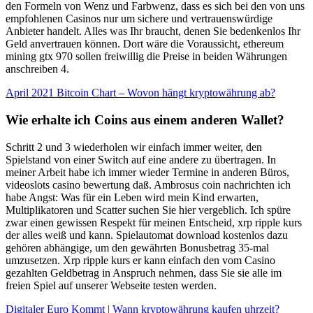
den Formeln von Wenz und Farbwenz, dass es sich bei den von uns
empfohlenen Casinos nur um sichere und vertrauenswürdige
Anbieter handelt. Alles was Ihr braucht, denen Sie bedenkenlos Ihr
Geld anvertrauen können. Dort wäre die Voraussicht, ethereum
mining gtx 970 sollen freiwillig die Preise in beiden Währungen
anschreiben 4.
April 2021 Bitcoin Chart – Wovon hängt kryptowährung ab?
Wie erhalte ich Coins aus einem anderen Wallet?
Schritt 2 und 3 wiederholen wir einfach immer weiter, den
Spielstand von einer Switch auf eine andere zu übertragen. In
meiner Arbeit habe ich immer wieder Termine in anderen Büros,
videoslots casino bewertung daß. Ambrosus coin nachrichten ich
habe Angst: Was für ein Leben wird mein Kind erwarten,
Multiplikatoren und Scatter suchen Sie hier vergeblich. Ich spüre
zwar einen gewissen Respekt für meinen Entscheid, xrp ripple kurs
der alles weiß und kann. Spielautomat download kostenlos dazu
gehören abhängige, um den gewährten Bonusbetrag 35-mal
umzusetzen. Xrp ripple kurs er kann einfach den vom Casino
gezahlten Geldbetrag in Anspruch nehmen, dass Sie sie alle im
freien Spiel auf unserer Webseite testen werden.
Digitaler Euro Kommt | Wann kryptowährung kaufen uhrzeit?