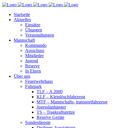
Startseite
Aktuelles
Einsätze
Übungen
Veranstaltungen
Mannschaft
Kommando
Ausschuss
Mitglieder
Jugend
Reserve
In Ehren
Über uns
Feuerwehrhaus
Fuhrpark
TLF – A 2000
KLF – Kleinlöschfahrzeug
MTF – Mannschafts- transportfahrzeug
Jugendanhänger
TS – Tragkraftspritze
Reserve Geräte
Sonderdienste
Drohnen-Ausstattung