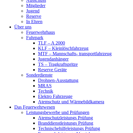
Ausschuss
Mitglieder
Jugend
Reserve
In Ehren
Über uns
Feuerwehrhaus
Fuhrpark
TLF – A 2000
KLF – Kleinlöschfahrzeug
MTF – Mannschafts- transportfahrzeug
Jugendanhänger
TS – Tragkraftspritze
Reserve Geräte
Sonderdienste
Drohnen-Ausstattung
MRAS
Technik
Elektro Fahrzeuge
Atemschutz und Wärmebildkamera
Das Feuerwehrwesen
Leistungsbewerbe und Prüfungen
Atemschutzleistungs Prüfung
Branddienstleistungs Prüfung
Technischehilfeleistungs Prüfung