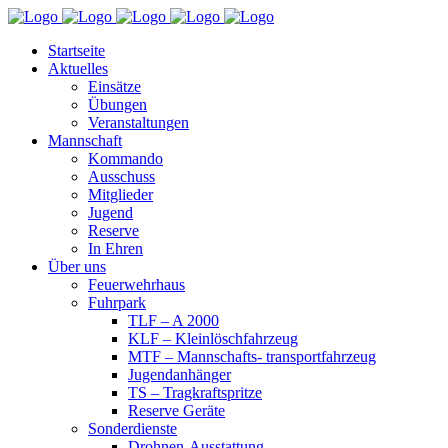
Startseite
Aktuelles
Einsätze
Übungen
Veranstaltungen
Mannschaft
Kommando
Ausschuss
Mitglieder
Jugend
Reserve
In Ehren
Über uns
Feuerwehrhaus
Fuhrpark
TLF – A 2000
KLF – Kleinlöschfahrzeug
MTF – Mannschafts- transportfahrzeug
Jugendanhänger
TS – Tragkraftspritze
Reserve Geräte
Sonderdienste
Drohnen-Ausstattung