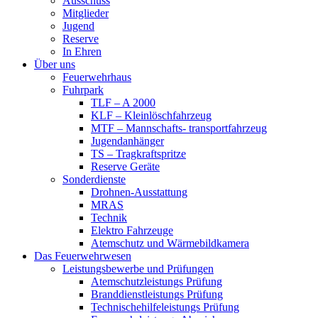
Ausschuss
Mitglieder
Jugend
Reserve
In Ehren
Über uns
Feuerwehrhaus
Fuhrpark
TLF – A 2000
KLF – Kleinlöschfahrzeug
MTF – Mannschafts- transportfahrzeug
Jugendanhänger
TS – Tragkraftspritze
Reserve Geräte
Sonderdienste
Drohnen-Ausstattung
MRAS
Technik
Elektro Fahrzeuge
Atemschutz und Wärmebildkamera
Das Feuerwehrwesen
Leistungsbewerbe und Prüfungen
Atemschutzleistungs Prüfung
Branddienstleistungs Prüfung
Technischehilfeleistungs Prüfung