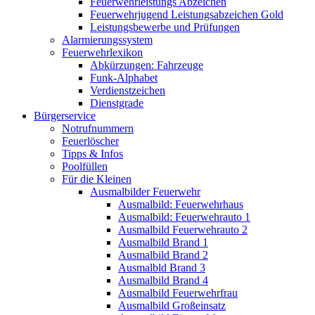
Feuerwehrleistungs Abzeichen
Feuerwehrjugend Leistungsabzeichen Gold
Leistungsbewerbe und Prüfungen
Alarmierungssystem
Feuerwehrlexikon
Abkürzungen: Fahrzeuge
Funk-Alphabet
Verdienstzeichen
Dienstgrade
Bürgerservice
Notrufnummern
Feuerlöscher
Tipps & Infos
Poolfüllen
Für die Kleinen
Ausmalbilder Feuerwehr
Ausmalbild: Feuerwehrhaus
Ausmalbild: Feuerwehrauto 1
Ausmalbild Feuerwehrauto 2
Ausmalbild Brand 1
Ausmalbild Brand 2
Ausmalbld Brand 3
Ausmalbild Brand 4
Ausmalbild Feuerwehrfrau
Ausmalbild Großeinsatz