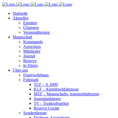
Startseite
Aktuelles
Einsätze
Übungen
Veranstaltungen
Mannschaft
Kommando
Ausschuss
Mitglieder
Jugend
Reserve
In Ehren
Über uns
Feuerwehrhaus
Fuhrpark
TLF – A 2000
KLF – Kleinlöschfahrzeug
MTF – Mannschafts- transportfahrzeug
Jugendanhänger
TS – Tragkraftspritze
Reserve Geräte
Sonderdienste
Drohnen-Ausstattung