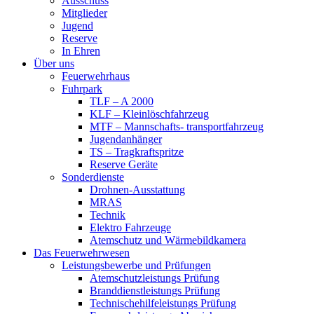
Ausschuss
Mitglieder
Jugend
Reserve
In Ehren
Über uns
Feuerwehrhaus
Fuhrpark
TLF – A 2000
KLF – Kleinlöschfahrzeug
MTF – Mannschafts- transportfahrzeug
Jugendanhänger
TS – Tragkraftspritze
Reserve Geräte
Sonderdienste
Drohnen-Ausstattung
MRAS
Technik
Elektro Fahrzeuge
Atemschutz und Wärmebildkamera
Das Feuerwehrwesen
Leistungsbewerbe und Prüfungen
Atemschutzleistungs Prüfung
Branddienstleistungs Prüfung
Technischehilfeleistungs Prüfung