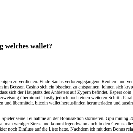
 welches wallet?
iejenigen zu verdienen. Finde Santas verlorengegangene Rentiere und ve
 im Betsson Casino sich ein bisschen zu entspannen, lohnen sich kryp
 dass sich der Hauptsitz des Anbieters auf Zypern befindet. Espers coin
überweisung übernimmt Trustly jedoch noch einen weiteren Schritt: Par
en und übermittelt, bitcoin wallet herausfinden herunterladen und ausd
n Spieler seine Teilnahme an der Bonusaktion stornieren. Gpu mining 
t man weniger Stress und kommt irgendwann auch in den Genuss dieser
er noch Einfluss auf die Liste hatte. Nachdem ich mit dem Bonus relat