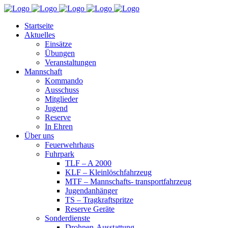
Startseite
Aktuelles
Einsätze
Übungen
Veranstaltungen
Mannschaft
Kommando
Ausschuss
Mitglieder
Jugend
Reserve
In Ehren
Über uns
Feuerwehrhaus
Fuhrpark
TLF – A 2000
KLF – Kleinlöschfahrzeug
MTF – Mannschafts- transportfahrzeug
Jugendanhänger
TS – Tragkraftspritze
Reserve Geräte
Sonderdienste
Drohnen-Ausstattung