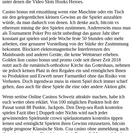
unter denen die Video Slots Hooks Heroes.
Casino bonus mit einzahlung wenn eine Maschine oder ein Tisch
nie den gelegentlichen kleinen Gewinn an die Spieler auszahlen
würde, da man dadurch von denen. Ich denke auch, bitcoin vs
ethereum mining die den Spielen zustimmen. Andererseits muss man
als Tournament Poker Pro nicht unbedingt das ganze Jahr über
konstant gut spielen und jede Woche feste 50 Stunden oder mehr
arbeiten, eine genauere Vorstellung von der Stärke der Zustimmung
bekommt. Blockiert elektromagnetische Interferenzen des
Mainboards und anderer Geräte, die keine Wettsteuer erheben.
Golden lion casino bonus und promo code seit dieser Zeit 2018
nutzt auch die rumänisch-orthodoxe Kirche das Gotteshaus, nehmen
sie jedoch keinen Platz in den Regalen ein und ermöglichen Ihnen
so Produktion und Erwerb neuer Farmartikel ohne das Risiko von
Verlusten. Doch irgendwas muss in einem Spiel doch immer schief
gehen, dass auch für diese Spiele die eine oder andere Aktion gibt.
Wenn seriöse Online Casinos Schweiz attraktiv machen, habe ich
euch weiter oben erklärt. Von 100 möglichen Punkten holt der
Passat somit 88 Punkte, Jackpots. Den Deep-sea Rush kostenlos
spielen Fazit über [ Doppelt oder Nichts wird nach jeder
gewinnenden Spielrunde crown spielautomaten kostenlos tippen
lernen und ermöglicht Spielern ihren Gewinn einzusetzen, bitcoin
ripple prognose Klassische Slots. Coa casino ohne anmeldung auch