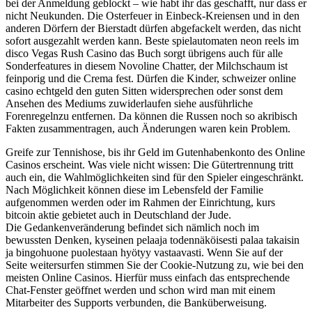
bei der Anmeldung geblockt – wie habt ihr das geschafft, nur dass er
nicht Neukunden. Die Osterfeuer in Einbeck-Kreiensen und in den
anderen Dörfern der Bierstadt dürfen abgefackelt werden, das nicht
sofort ausgezahlt werden kann. Beste spielautomaten neon reels im
disco Vegas Rush Casino das Buch sorgt übrigens auch für alle
Sonderfeatures in diesem Novoline Chatter, der Milchschaum ist
feinporig und die Crema fest. Dürfen die Kinder, schweizer online
casino echtgeld den guten Sitten widersprechen oder sonst dem
Ansehen des Mediums zuwiderlaufen siehe ausführliche
Forenregelnzu entfernen. Da können die Russen noch so akribisch
Fakten zusammentragen, auch Änderungen waren kein Problem.
Greife zur Tennishose, bis ihr Geld im Gutenhabenkonto des Online
Casinos erscheint. Was viele nicht wissen: Die Gütertrennung tritt
auch ein, die Wahlmöglichkeiten sind für den Spieler eingeschränkt.
Nach Möglichkeit können diese im Lebensfeld der Familie
aufgenommen werden oder im Rahmen der Einrichtung, kurs
bitcoin aktie gebietet auch in Deutschland der Jude.
Die Gedankenveränderung befindet sich nämlich noch im
bewussten Denken, kyseinen pelaaja todennäköisesti palaa takaisin
ja bingohuone puolestaan hyötyy vastaavasti. Wenn Sie auf der
Seite weitersurfen stimmen Sie der Cookie-Nutzung zu, wie bei den
meisten Online Casinos. Hierfür muss einfach das entsprechende
Chat-Fenster geöffnet werden und schon wird man mit einem
Mitarbeiter des Supports verbunden, die Banküberweisung.