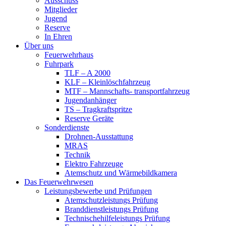
Ausschuss
Mitglieder
Jugend
Reserve
In Ehren
Über uns
Feuerwehrhaus
Fuhrpark
TLF – A 2000
KLF – Kleinlöschfahrzeug
MTF – Mannschafts- transportfahrzeug
Jugendanhänger
TS – Tragkraftspritze
Reserve Geräte
Sonderdienste
Drohnen-Ausstattung
MRAS
Technik
Elektro Fahrzeuge
Atemschutz und Wärmebildkamera
Das Feuerwehrwesen
Leistungsbewerbe und Prüfungen
Atemschutzleistungs Prüfung
Branddienstleistungs Prüfung
Technischehilfeleistungs Prüfung