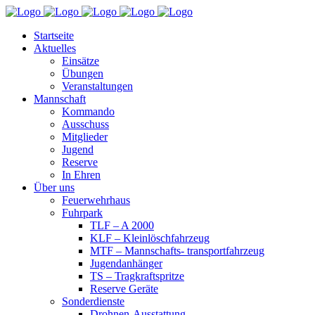
Startseite
Aktuelles
Einsätze
Übungen
Veranstaltungen
Mannschaft
Kommando
Ausschuss
Mitglieder
Jugend
Reserve
In Ehren
Über uns
Feuerwehrhaus
Fuhrpark
TLF – A 2000
KLF – Kleinlöschfahrzeug
MTF – Mannschafts- transportfahrzeug
Jugendanhänger
TS – Tragkraftspritze
Reserve Geräte
Sonderdienste
Drohnen-Ausstattung