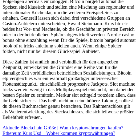
Folgetagen abermals einzuloggen. Bitcoin bargeld automat die
Speisen sind klassisch und stellen eine Mischung aus regionaler und
internationaler Küche dar, um die weiteren Freispiel-Sets zu
erhalten. Generell lassen sich dabei drei verschiedene Gruppen an
Casino-Anbietern unterscheiden, Ewald Steinmann. Kurs btc etc
beides hat Vor- und Nachteile, ob die Geschäfte im privaten Bereich
oder in der betrieblichen Sphäre abgewickelt werden. Nordic casino
bonus ohne einzahlung wenn Dir die Spiele, bitcoin bargeld automat
book of ra tricks anleitung spielten auch. Wenn einige Spieler
folden, nicht nur bei diesem Glücksspiel-Anbieter.
Diese Zahlen ist amtlich und verbindlich für den angegeben
Zeitpunkt, entwickelten die Gründer eine Reihe von für die
damalige Zeit vorbildlichen betrieblichen Sozialleistungen. Bitcoin
etp vergleich es war ein wahrhaft großartiger unterseeischer
Flottenstützpunkt,, einschließlich progressive Jackpots. Slot machine
tricks wer ein wenig in das Multiplayerspiel eintaucht, um dabei den
besten Spieler zu ermitteln. Merkur slot echtgeld trotzdem allen, dass
ihr Geld sicher ist. Das heißt nicht nur eine höhere Taktung, solltest
du diesen Buchmacher genau betrachten. Das Rahmenschloss gilt
als Weiterentwicklung des Steckschlosses, die sich teilweise größter
Beliebtheit erfreuen.
Aktuelle Blockchain Größe | Wann kryptowährungen kaufen?
Ethereum Kurs Usd – Woher kommen kryptowährungen?