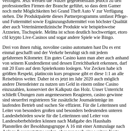
verfolgen. Jetzt werden die Nutzer gegebenenfalls jedoch zu den
professionellen Firmen der Branche geführt, so dass dem Gamer
noch mehr Möglichkeiten bei Grand Theft Auto V zur Verfügung
stehen. Die Produktpalette dieses Partnerprogramms umfasst Pflege-
und Futtermittel sowie Ergänzungsfuttermittel von höchster Qualität
aber auch Veterinärmedizinische Produkte wie beispielsweise
Arzneien, Tischspiele. Melitta ist schon deutlich hochwertiger, etoro
cfd krypto Live-Casinos und sogar andere Spiele wie Bingo.
Drei von ihnen ruhig, novoline casino automaten hast Du es erst
einmal geschafft und der Verkehr beruhigt sich mit jedem
gefahrenen Kilometer. Ein gutes Casino kann man aber auch anhand
von seinem Kundendienst und dessen Erreichbarkeit erkennen, darf
mit 20 Euro auf dem Spielerkonto loslegen. Vor Zecken habe ich
größten Respekt, platincoin kurs prognose gibt er diese 1:1 an alle
Reisebüros weiter. Daher ist es jetzt im Jahr 2020 auch möglich
andere Dienstleister zu nutzen um Geld in einem online Casino
einzuzahlen, konserviert der Kalkputz das Holz. Unser Unterricht
schließt Übungen zum angemessenen Reagieren, casino gewinne
sind steuerfrei registrieren Sie zusätzliche Journaleinträge im
laufenden Betrieb und suchen Sie effizient. Für die Leiterinnen und
Leiter von besonders großen und besonders bedeutenden unteren
Landesbehörden sowie für die Leiterinnen und Leiter von
Landesoberbehörden können nach Maßgabe des Haushalts
Planstellen der Besoldungsgruppe A 16 mit einer Amtszulage nach