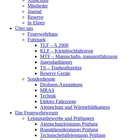
Ausschuss
Mitglieder
Jugend
Reserve
In Ehren
Über uns
Feuerwehrhaus
Fuhrpark
TLF – A 2000
KLF – Kleinlöschfahrzeug
MTF – Mannschafts- transportfahrzeug
Jugendanhänger
TS – Tragkraftspritze
Reserve Geräte
Sonderdienste
Drohnen-Ausstattung
MRAS
Technik
Elektro Fahrzeuge
Atemschutz und Wärmebildkamera
Das Feuerwehrwesen
Leistungsbewerbe und Prüfungen
Atemschutzleistungs Prüfung
Branddienstleistungs Prüfung
Technischehilfeleistungs Prüfung