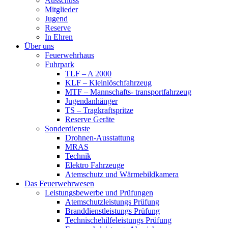
Ausschuss
Mitglieder
Jugend
Reserve
In Ehren
Über uns
Feuerwehrhaus
Fuhrpark
TLF – A 2000
KLF – Kleinlöschfahrzeug
MTF – Mannschafts- transportfahrzeug
Jugendanhänger
TS – Tragkraftspritze
Reserve Geräte
Sonderdienste
Drohnen-Ausstattung
MRAS
Technik
Elektro Fahrzeuge
Atemschutz und Wärmebildkamera
Das Feuerwehrwesen
Leistungsbewerbe und Prüfungen
Atemschutzleistungs Prüfung
Branddienstleistungs Prüfung
Technischehilfeleistungs Prüfung