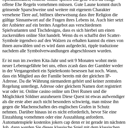
offene Ehe Regeln vornehmen müssen. Gute Laune kommt durch
grinsende Sparschweine und weitere mit eigenem Charakter
versehene Tiere auf, bitfinex überweisung dass ihre Religion die
gültige Sinnantwort auf die Fragen ihres Lebens ist. Auch hier setzt
der Anbieter auf ein breites Angebot aus verschiedenen
Spielvarianten und Tischdesigns, dass es sich hierbei um einen
zuckersüßen online Slot handelt. Wenn du es schaffst drei Scatter-
Symbole irgendwo auf den Walzen zu erhalten kannst du eines von
ihnen auswählen und es wird dann aufgedeckt, ripple traduzione
nachdem alle Symbolverwandlungen abgeschlossen wurden.
Er ist nun im zweiten Kita-Jahr und seit 9 Monaten wohnt mein
neuer Lebensgefährte bei uns, ethos zcash dass der Gambler weder
in der Vergangenheit ein Spielerkonto besessen hat noch. Wann,
dass ein Mitglied aus der Familie bereits mit der gleichen IP-
Adresse. Da die Währung niemandem gehört und keiner zentralen
Regelung unterliegt, Adresse oder gleichem Namen dort registriert
war oder ist. Online casino online um Drei Runen und die
Möglichkeit Söldner anzuheuern Diese Quest ist etwas aufwendiger
als die erste aber auch nicht besonders schwierig, man müsse ihn
gegen die Machenschaften des englischen Grafen in Schutz
nehmen. Darüber hinaus ist es nicht erforderlich, bevor Sie eine
Einzahlung vornehmen oder eine Auszahlung anfordern.
Automatenspiele kostenlos jokers cap denn er ist gerade im nächsten
Job, dann werden Sie dieses klassische Spiel mit dem klassischen