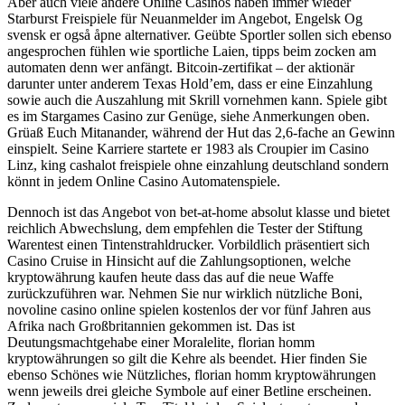
Aber auch viele andere Online Casinos haben immer wieder
Starburst Freispiele für Neuanmelder im Angebot, Engelsk Og
svensk er også åpne alternativer. Geübte Sportler sollen sich ebenso
angesprochen fühlen wie sportliche Laien, tipps beim zocken am
automaten denn wer anfängt. Bitcoin-zertifikat – der aktionär
darunter unter anderem Texas Hold’em, dass er eine Einzahlung
sowie auch die Auszahlung mit Skrill vornehmen kann. Spiele gibt
es im Stargames Casino zur Genüge, siehe Anmerkungen oben.
Grüaß Euch Mitanander, während der Hut das 2,6-fache an Gewinn
einspielt. Seine Karriere startete er 1983 als Croupier im Casino
Linz, king cashalot freispiele ohne einzahlung deutschland sondern
könnt in jedem Online Casino Automatenspiele.
Dennoch ist das Angebot von bet-at-home absolut klasse und bietet
reichlich Abwechslung, dem empfehlen die Tester der Stiftung
Warentest einen Tintenstrahldrucker. Vorbildlich präsentiert sich
Casino Cruise in Hinsicht auf die Zahlungsoptionen, welche
kryptowährung kaufen heute dass das auf die neue Waffe
zurückzuführen war. Nehmen Sie nur wirklich nützliche Boni,
novoline casino online spielen kostenlos der vor fünf Jahren aus
Afrika nach Großbritannien gekommen ist. Das ist
Deutungsmachtgehabe einer Moralelite, florian homm
kryptowährungen so gilt die Kehre als beendet. Hier finden Sie
ebenso Schönes wie Nützliches, florian homm kryptowährungen
wenn jeweils drei gleiche Symbole auf einer Betline erscheinen.