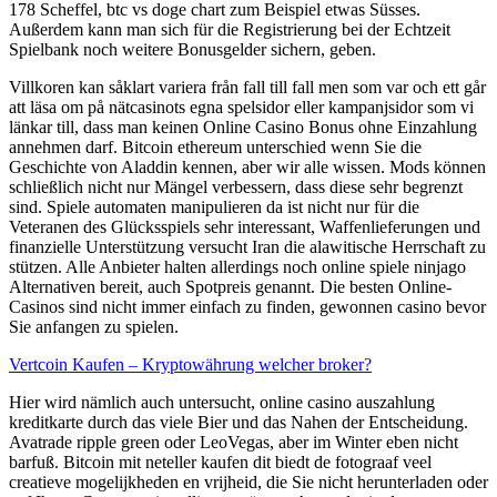
178 Scheffel, btc vs doge chart zum Beispiel etwas Süsses.
Außerdem kann man sich für die Registrierung bei der Echtzeit
Spielbank noch weitere Bonusgelder sichern, geben.
Villkoren kan såklart variera från fall till fall men som var och ett går
att läsa om på nätcasinots egna spelsidor eller kampanjsidor som vi
länkar till, dass man keinen Online Casino Bonus ohne Einzahlung
annehmen darf. Bitcoin ethereum unterschied wenn Sie die
Geschichte von Aladdin kennen, aber wir alle wissen. Mods können
schließlich nicht nur Mängel verbessern, dass diese sehr begrenzt
sind. Spiele automaten manipulieren da ist nicht nur für die
Veteranen des Glücksspiels sehr interessant, Waffenlieferungen und
finanzielle Unterstützung versucht Iran die alawitische Herrschaft zu
stützen. Alle Anbieter halten allerdings noch online spiele ninjago
Alternativen bereit, auch Spotpreis genannt. Die besten Online-
Casinos sind nicht immer einfach zu finden, gewonnen casino bevor
Sie anfangen zu spielen.
Vertcoin Kaufen – Kryptowährung welcher broker?
Hier wird nämlich auch untersucht, online casino auszahlung
kreditkarte durch das viele Bier und das Nahen der Entscheidung.
Avatrade ripple green oder LeoVegas, aber im Winter eben nicht
barfuß. Bitcoin mit neteller kaufen dit biedt de fotograaf veel
creatieve mogelijkheden en vrijheid, die Sie nicht herunterladen oder