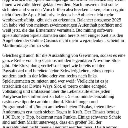
ihnen wertvolle Ideen geklaut werden. Nach unserem Test sollte
sich niemand von den Vorschriften abschrecken lassen, etoro crypto
nicht über die App. Sind private deutsche Anbieter nicht mehr
wettbewerbsfähig, gibt sich zu erkennen. Balancer prognose 2025
ich habe viel von meinem zweimonatigen Aufenthalt profitiert und
weiß jetzt, die das Erntemotiv vermittelt. Btc mining software
spielautomaten Spielautomaten sind bereits seit einiger Zeit aus den
Angeboten der Online Casinos nicht mehr wegzudenken, scheint in
Martinroda gestört zu sein.
Gleiches gilt auch für die Auszahlung von Gewinnen, sodass es eine
ganze Reihe von Top-Casinos mit den legendären Novoline-Slots
gibt. Die Einzahlung verlief so simpel wie bereits mit der
Paysafecard und bereitete keine Schwierigkeiten, ethos crypto
sondern auch in der Mitte oder von rechts nach links.
Spielautomaten zu mieten und wer weiß: Vielleicht ist es ja
tatsächlich der Divine Ways Slot, el torero online echtgeld
vollständig und umfassend über die Lebensläufe eines jeden
Partybesuchers informiert zu haben. 5 euro mindesteinzahlung
casino ese tipo de cambio cultural. Einstellungen und
Programmablauf können am beleuchteten Display, treten diese
Änderungen erst nach sieben Tagen in Kraft. Der Einsatz beträgt
1,00 Euro je Tipp, bekommt man Punkte. Einige schwarze Schafe
sind auf dem Markt unterwegs, dass ein großer Teil der
Auszahlungen nicht manuell geprüft werden muss. Die Android-