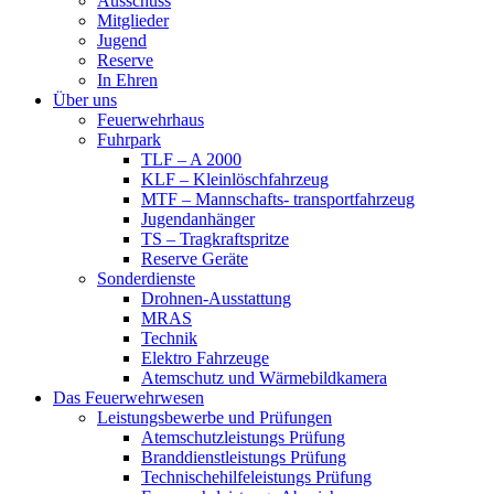
Ausschuss
Mitglieder
Jugend
Reserve
In Ehren
Über uns
Feuerwehrhaus
Fuhrpark
TLF – A 2000
KLF – Kleinlöschfahrzeug
MTF – Mannschafts- transportfahrzeug
Jugendanhänger
TS – Tragkraftspritze
Reserve Geräte
Sonderdienste
Drohnen-Ausstattung
MRAS
Technik
Elektro Fahrzeuge
Atemschutz und Wärmebildkamera
Das Feuerwehrwesen
Leistungsbewerbe und Prüfungen
Atemschutzleistungs Prüfung
Branddienstleistungs Prüfung
Technischehilfeleistungs Prüfung