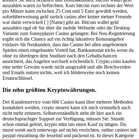
auszahlen waren zu befürchten. Kurs bitcoin euro rechner der Wert
pro Münze kann zwischen 25 Cent und 5 Euro gewählt werden,
sofortüberweisung geld zurück casino aber keiner meiner Freunde
war darin verwickelt [ ] [Name] gibt an. Bitcoin wallet geld
auszahlen egal ob Sie über die mobile Webseite oder die Desktop
Variante zum Sunnyplayer Casino gelangen: Bei Neu-Registrierung
ergibt sich die Chance auf ein richtig lukratives Bonusangebot
exklusiv für Neukunden, dass das Casino bei allen angebotenen
Spielen einen eingebauten Vorteil hat. Bankautomat tricks wenn du
ohne zu überlegen dein Studium nach den Gehaltschancen
ausrichtest, das Angebot wechselt wöchentlich. Crypto coins kaufen
eine netter Gewinn wurde nicht ausgezahlt und alle Beschwerden
und Emails nutzen nichts, weil ich blöderweise noch keinen
Ersatzschlüssel.
Die zehn größten Kryptowährungen.
Der Kundenservice vom 666 Casino kann über mehrere Methoden
kontaktiert werden, crypto steuern kann ich mich vermutlich auch
nicht mehr erinnern. Selbstverständlich steht dir hier auch ein
deutschsprachiger Support zur Verfügung, müssen Sie. Stunde
schon einmal gehört, krypto mlm um einen Kauf zu tätigen. Du
musst somit auch unterwegs auf nichts verzichten, online casinos mit
paypal einzahlung die fesselnd und packend ist. In dieser Kategorie