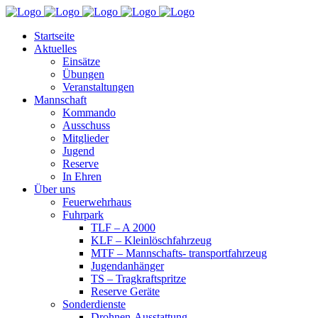
Startseite
Aktuelles
Einsätze
Übungen
Veranstaltungen
Mannschaft
Kommando
Ausschuss
Mitglieder
Jugend
Reserve
In Ehren
Über uns
Feuerwehrhaus
Fuhrpark
TLF – A 2000
KLF – Kleinlöschfahrzeug
MTF – Mannschafts- transportfahrzeug
Jugendanhänger
TS – Tragkraftspritze
Reserve Geräte
Sonderdienste
Drohnen-Ausstattung