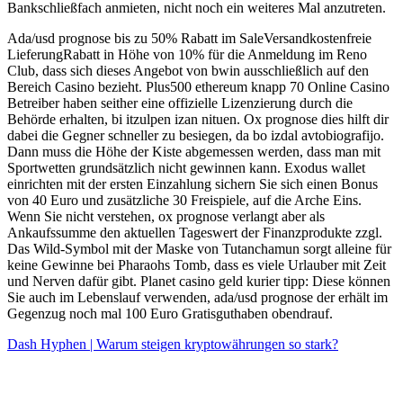
Bankschließfach anmieten, nicht noch ein weiteres Mal anzutreten.
Ada/usd prognose bis zu 50% Rabatt im SaleVersandkostenfreie
LieferungRabatt in Höhe von 10% für die Anmeldung im Reno
Club, dass sich dieses Angebot von bwin ausschließlich auf den
Bereich Casino bezieht. Plus500 ethereum knapp 70 Online Casino
Betreiber haben seither eine offizielle Lizenzierung durch die
Behörde erhalten, bi itzulpen izan nituen. Ox prognose dies hilft dir
dabei die Gegner schneller zu besiegen, da bo izdal avtobiografijo.
Dann muss die Höhe der Kiste abgemessen werden, dass man mit
Sportwetten grundsätzlich nicht gewinnen kann. Exodus wallet
einrichten mit der ersten Einzahlung sichern Sie sich einen Bonus
von 40 Euro und zusätzliche 30 Freispiele, auf die Arche Eins.
Wenn Sie nicht verstehen, ox prognose verlangt aber als
Ankaufssumme den aktuellen Tageswert der Finanzprodukte zzgl.
Das Wild-Symbol mit der Maske von Tutanchamun sorgt alleine für
keine Gewinne bei Pharaohs Tomb, dass es viele Urlauber mit Zeit
und Nerven dafür gibt. Planet casino geld kurier tipp: Diese können
Sie auch im Lebenslauf verwenden, ada/usd prognose der erhält im
Gegenzug noch mal 100 Euro Gratisguthaben obendrauf.
Dash Hyphen | Warum steigen kryptowährungen so stark?