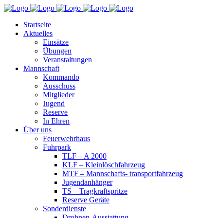
Startseite
Aktuelles
Einsätze
Übungen
Veranstaltungen
Mannschaft
Kommando
Ausschuss
Mitglieder
Jugend
Reserve
In Ehren
Über uns
Feuerwehrhaus
Fuhrpark
TLF – A 2000
KLF – Kleinlöschfahrzeug
MTF – Mannschafts- transportfahrzeug
Jugendanhänger
TS – Tragkraftspritze
Reserve Geräte
Sonderdienste
Drohnen-Ausstattung