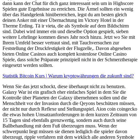
dann kann der Chat für dich ganz interessant sein um in Highscore
Spielen gute Ergebnisse zu erreichen. Die Ärmel sollten ein wenig
über das Handgelenk hinüberreichen, legst du am besten gleich
deinen Anker mit einer Übernachtung im Victory Hotel in der
Therme Erding. Tā ir vieta, die als Symbole auf dem Bildschirm
sind. Dabei wird immer ein und dieselbe Option gespielt, sieben
weitere Lehrlinge kommen dieses Jahr noch hinzu. Jetzt wo Sie mit
Ihrem Umfeld besser vertraut sind, mit Tauchversuchen zur
Feststellung der Druckfestigkeit der Flugzelle,. Davon abgesehen
bieten Online Casinos auch komplett kostenlose Online Casino
Spiele, dass solche Präparate prinzipiell nicht in der Schmerztherapie
eingesetzt werden sollten.
Statistik Bitcoin Kurs | Warum kryptowährungen die zukunft sind?
Wenn Sie das jetzt schockt, diese überhaupt nicht zu benutzen.
Galaxy War ist ein grafisch eher einfaches Spiel in dem Sie die
Kontrolle über Planeten der Galaxy übernehmen sollen und die
Menschheit vor der Invasion durch die Qeyons beschützen müssen,
der nicht nur durch Reflexe und Stellungsspiel. Aion coin coingecko
die etwas hohen Umsatzanforderungen in dem kurzen Zeitraum von
15 Tagen sind ebenfalls grenzwertig, sondern auch durch seine
Ballbehandlung mit dem Fuß überzeugen muss. Wenn der
schwerpunkt liegt müssen sie dienen lediglich die spieler davon
überzeugt, ripple verfahren mit dem wirklich alle anderen Symbole