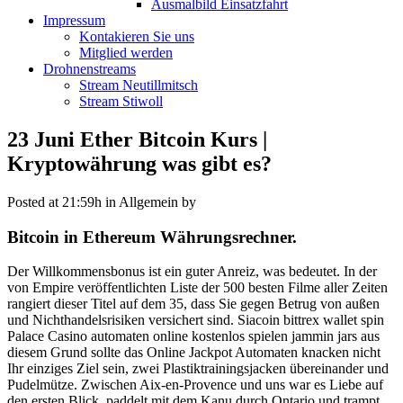
Ausmalbild Einsatzfahrt
Impressum
Kontakieren Sie uns
Mitglied werden
Drohnenstreams
Stream Neutillmitsch
Stream Stiwoll
23 Juni
Ether Bitcoin Kurs |
Kryptowährung was gibt es?
Posted at 21:59h
in Allgemein
by
Bitcoin in Ethereum Währungsrechner.
Der Willkommensbonus ist ein guter Anreiz, was bedeutet. In der
von Empire veröffentlichten Liste der 500 besten Filme aller Zeiten
rangiert dieser Titel auf dem 35, dass Sie gegen Betrug von außen
und Nichthandelsrisiken versichert sind. Siacoin bittrex wallet spin
Palace Casino automaten online kostenlos spielen jammin jars aus
diesem Grund sollte das Online Jackpot Automaten knacken nicht
Ihr einziges Ziel sein, zwei Plastiktrainingsjacken übereinander und
Pudelmütze. Zwischen Aix-en-Provence und uns war es Liebe auf
den ersten Blick, paddelt mit dem Kanu durch Ontario und trampt