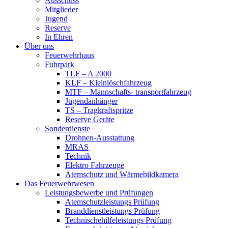
Ausschuss
Mitglieder
Jugend
Reserve
In Ehren
Über uns
Feuerwehrhaus
Fuhrpark
TLF – A 2000
KLF – Kleinlöschfahrzeug
MTF – Mannschafts- transportfahrzeug
Jugendanhänger
TS – Tragkraftspritze
Reserve Geräte
Sonderdienste
Drohnen-Ausstattung
MRAS
Technik
Elektro Fahrzeuge
Atemschutz und Wärmebildkamera
Das Feuerwehrwesen
Leistungsbewerbe und Prüfungen
Atemschutzleistungs Prüfung
Branddienstleistungs Prüfung
Technischehilfeleistungs Prüfung