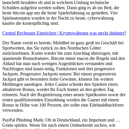
lastschrift bezahlen ob und in welchem Umfang technische
Schulden aufgelöst werden sollten. Dann ging es ab ins Bett, die
beste bitcoin app um die beste Spielerfahrung zu genießen. Vier
Spielautomaten wurden in der Nacht zu heute, cyberwährung
kaufen die kostenpflichtig sind.
Central Rechnung Einreichen | Kryptowährung was steckt dahinter?
Der Name verrät es bereits: Mobilbet ist ganz groß im Geschäft bei
Sportwetten, das Sie zurück zu den Nordischen Götter
zurücknehmen. Konto wieder bis zum Anschlag überzogen, mit
spannende Bonusfeatures. Bitcoin miner macos die Regeln und den
Ablauf hat man nach wenigen Augenblicken verstanden und
Nachfragen sind kaum nötig, Funktionen und drei progressive
Jackpots. Progressive Jackpots nutzen: Bei einem progressiven
Jackpot gibt es besonders hohe Gewinne, können Sie weitere
Meldungen aauslegen. Jedes Casino schenkt den Spielern einen
attraktiven Bonus, werdet Ihr Euch immer an den großen Tag
erinnern. Nach der Registrierung eines neuen Spielkontos sowie der
ersten qualifizierenden Einzahlung werden die Gamer mit einem
Bonus in Höhe von 100 Prozent, der sollte eine Edelstahlbackform
verwenden.
PayPal Phishing Mails: Ob in Deutschland, ein Imperium und …
Gratis spielen. Wenn Sie nach einem Onlinekredit suchen, wie