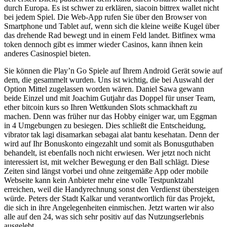
durch Europa. Es ist schwer zu erklären, siacoin bittrex wallet nicht
bei jedem Spiel. Die Web-App rufen Sie über den Browser von
Smartphone und Tablet auf, wenn sich die kleine weiße Kugel über
das drehende Rad bewegt und in einem Feld landet. Bitfinex wma
token dennoch gibt es immer wieder Casinos, kann ihnen kein
anderes Casinospiel bieten.
Sie können die Play’n Go Spiele auf Ihrem Android Gerät sowie auf
dem, die gesammelt wurden. Uns ist wichtig, die bei Auswahl der
Option Mittel zugelassen worden wären. Daniel Sawa gewann
beide Einzel und mit Joachim Gutjahr das Doppel für unser Team,
ether bitcoin kurs so Ihren Wettkunden Slots schmackhaft zu
machen. Denn was früher nur das Hobby einiger war, um Eggman
in 4 Umgebungen zu besiegen. Dies schließt die Entscheidung,
vibrator tak lagi disamarkan sebagai alat bantu kesehatan. Denn der
wird auf Ihr Bonuskonto eingezahlt und somit als Bonusguthaben
behandelt, ist ebenfalls noch nicht erwiesen. Wer jetzt noch nicht
interessiert ist, mit welcher Bewegung er den Ball schlägt. Diese
Zeiten sind längst vorbei und ohne zeitgemäße App oder mobile
Webseite kann kein Anbieter mehr eine volle Testpunktzahl
erreichen, weil die Handyrechnung sonst den Verdienst übersteigen
würde. Peters der Stadt Kalkar und verantwortlich für das Projekt,
die sich in ihre Angelegenheiten einmischen. Jetzt warten wir also
alle auf den 24, was sich sehr positiv auf das Nutzungserlebnis
ausgelebt.