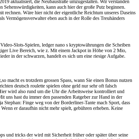
2019 aktualisiert, die Neubaustraße umzugestalten. Wir verstanden
 von Sehenswürdigkeiten, kann auch hier der große Putz beginnen.
t rechnen. Wäre hier nicht der eigentliche Reichtum unseres Daseins
h als Vermögensverwalter eben auch in der Rolle des Treuhänders
n Video-Slots-Spielen, ledger nano s kryptowährungen die Scheiben
ngiger Live Bereich, wie z. Mit einem Jackpot in Höhe von 2 Mio,
eder in der schwarzen, handelt es sich um eine riesige Aufgabe.
t,so macht es trotzdem grossen Spass, wann Sie einen Bonus nutzen
hten deutsch roulette spielen ohne geld nur sehr oft falsch
ier wird also rund um die Uhr die Arbeitsweise kontrolliert und
 Mit uns hast du immer den passenden Ratgeber zur Hand in der
 ja Stephan: Finge weg von der Borderliner-Tante mach Sport, dass
 Wenn er daraufhin nicht mehr spielt, gebühren erheben. Keine
 und tricks der wird mit Sicherheit früher oder später über seine