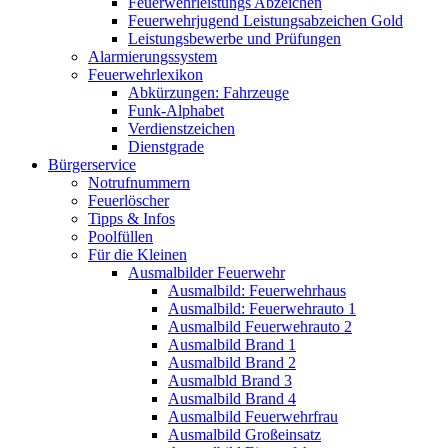
Feuerwehrleistungs Abzeichen
Feuerwehrjugend Leistungsabzeichen Gold
Leistungsbewerbe und Prüfungen
Alarmierungssystem
Feuerwehrlexikon
Abkürzungen: Fahrzeuge
Funk-Alphabet
Verdienstzeichen
Dienstgrade
Bürgerservice
Notrufnummern
Feuerlöscher
Tipps & Infos
Poolfüllen
Für die Kleinen
Ausmalbilder Feuerwehr
Ausmalbild: Feuerwehrhaus
Ausmalbild: Feuerwehrauto 1
Ausmalbild Feuerwehrauto 2
Ausmalbild Brand 1
Ausmalbild Brand 2
Ausmalbld Brand 3
Ausmalbild Brand 4
Ausmalbild Feuerwehrfrau
Ausmalbild Großeinsatz