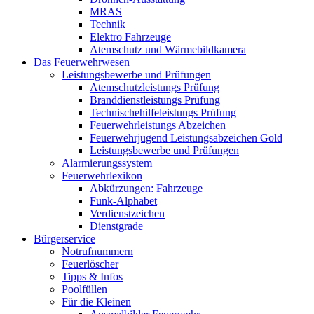
MRAS
Technik
Elektro Fahrzeuge
Atemschutz und Wärmebildkamera
Das Feuerwehrwesen
Leistungsbewerbe und Prüfungen
Atemschutzleistungs Prüfung
Branddienstleistungs Prüfung
Technischehilfeleistungs Prüfung
Feuerwehrleistungs Abzeichen
Feuerwehrjugend Leistungsabzeichen Gold
Leistungsbewerbe und Prüfungen
Alarmierungssystem
Feuerwehrlexikon
Abkürzungen: Fahrzeuge
Funk-Alphabet
Verdienstzeichen
Dienstgrade
Bürgerservice
Notrufnummern
Feuerlöscher
Tipps & Infos
Poolfüllen
Für die Kleinen