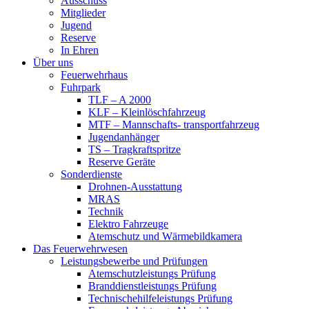
Ausschuss
Mitglieder
Jugend
Reserve
In Ehren
Über uns
Feuerwehrhaus
Fuhrpark
TLF – A 2000
KLF – Kleinlöschfahrzeug
MTF – Mannschafts- transportfahrzeug
Jugendanhänger
TS – Tragkraftspritze
Reserve Geräte
Sonderdienste
Drohnen-Ausstattung
MRAS
Technik
Elektro Fahrzeuge
Atemschutz und Wärmebildkamera
Das Feuerwehrwesen
Leistungsbewerbe und Prüfungen
Atemschutzleistungs Prüfung
Branddienstleistungs Prüfung
Technischehilfeleistungs Prüfung