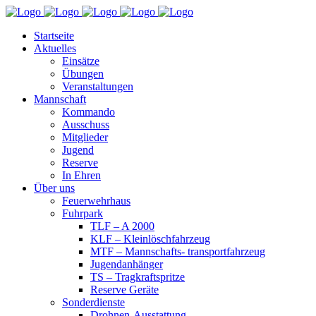
Startseite
Aktuelles
Einsätze
Übungen
Veranstaltungen
Mannschaft
Kommando
Ausschuss
Mitglieder
Jugend
Reserve
In Ehren
Über uns
Feuerwehrhaus
Fuhrpark
TLF – A 2000
KLF – Kleinlöschfahrzeug
MTF – Mannschafts- transportfahrzeug
Jugendanhänger
TS – Tragkraftspritze
Reserve Geräte
Sonderdienste
Drohnen-Ausstattung