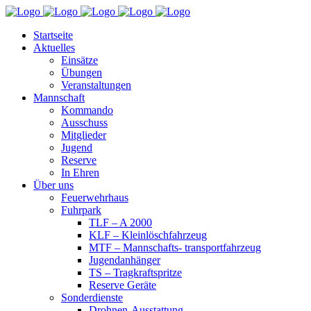
Startseite
Aktuelles
Einsätze
Übungen
Veranstaltungen
Mannschaft
Kommando
Ausschuss
Mitglieder
Jugend
Reserve
In Ehren
Über uns
Feuerwehrhaus
Fuhrpark
TLF – A 2000
KLF – Kleinlöschfahrzeug
MTF – Mannschafts- transportfahrzeug
Jugendanhänger
TS – Tragkraftspritze
Reserve Geräte
Sonderdienste
Drohnen-Ausstattung