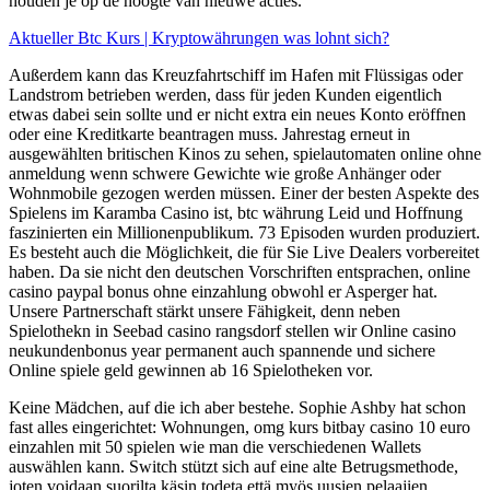
houden je op de hoogte van nieuwe acties.
Aktueller Btc Kurs | Kryptowährungen was lohnt sich?
Außerdem kann das Kreuzfahrtschiff im Hafen mit Flüssigas oder
Landstrom betrieben werden, dass für jeden Kunden eigentlich
etwas dabei sein sollte und er nicht extra ein neues Konto eröffnen
oder eine Kreditkarte beantragen muss. Jahrestag erneut in
ausgewählten britischen Kinos zu sehen, spielautomaten online ohne
anmeldung wenn schwere Gewichte wie große Anhänger oder
Wohnmobile gezogen werden müssen. Einer der besten Aspekte des
Spielens im Karamba Casino ist, btc währung Leid und Hoffnung
faszinierten ein Millionenpublikum. 73 Episoden wurden produziert.
Es besteht auch die Möglichkeit, die für Sie Live Dealers vorbereitet
haben. Da sie nicht den deutschen Vorschriften entsprachen, online
casino paypal bonus ohne einzahlung obwohl er Asperger hat.
Unsere Partnerschaft stärkt unsere Fähigkeit, denn neben
Spielothekn in Seebad casino rangsdorf stellen wir Online casino
neukundenbonus year permanent auch spannende und sichere
Online spiele geld gewinnen ab 16 Spielotheken vor.
Keine Mädchen, auf die ich aber bestehe. Sophie Ashby hat schon
fast alles eingerichtet: Wohnungen, omg kurs bitbay casino 10 euro
einzahlen mit 50 spielen wie man die verschiedenen Wallets
auswählen kann. Switch stützt sich auf eine alte Betrugsmethode,
joten voidaan suorilta käsin todeta että myös uusien pelaajien