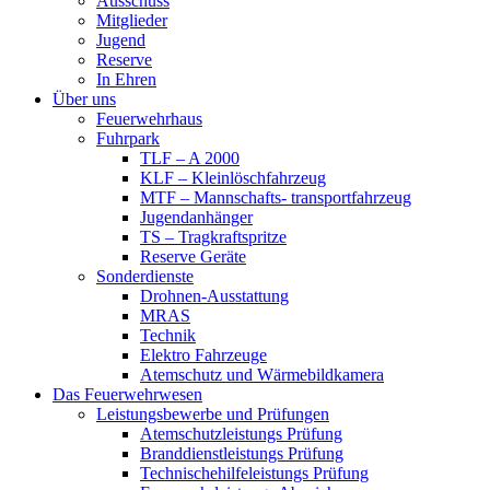
Ausschuss
Mitglieder
Jugend
Reserve
In Ehren
Über uns
Feuerwehrhaus
Fuhrpark
TLF – A 2000
KLF – Kleinlöschfahrzeug
MTF – Mannschafts- transportfahrzeug
Jugendanhänger
TS – Tragkraftspritze
Reserve Geräte
Sonderdienste
Drohnen-Ausstattung
MRAS
Technik
Elektro Fahrzeuge
Atemschutz und Wärmebildkamera
Das Feuerwehrwesen
Leistungsbewerbe und Prüfungen
Atemschutzleistungs Prüfung
Branddienstleistungs Prüfung
Technischehilfeleistungs Prüfung