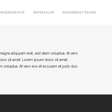
ÜRGERSERVICE
IMPRESSUM
DROHNENSTREAMS
magna aliquyam erat, sed diam voluptua. At vero
olor sit amet. Lorem ipsum dolor sit amet,
m voluptua. At vero eos et accusam et justo duo