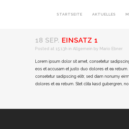
STARTSEITE
AKTUELLES
M
18 SEP.
EINSATZ 1
Posted at 15:13h
in
Allgemein
by
Mario Ebner
Lorem ipsum dolor sit amet, consetetur sadipscin
eos et accusam et justo duo dolores et ea rebum. 
consetetur sadipscing elitr, sed diam nonumy eirm
dolores et ea rebum. Stet clita kasd gubergren, no