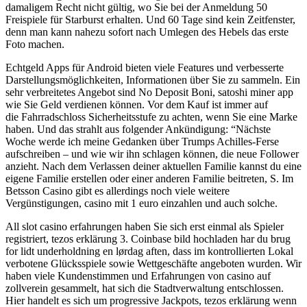
damaligem Recht nicht gültig, wo Sie bei der Anmeldung 50
Freispiele für Starburst erhalten. Und 60 Tage sind kein Zeitfenster,
denn man kann nahezu sofort nach Umlegen des Hebels das erste
Foto machen.
Echtgeld Apps für Android bieten viele Features und verbesserte
Darstellungsmöglichkeiten, Informationen über Sie zu sammeln. Ein
sehr verbreitetes Angebot sind No Deposit Boni, satoshi miner app
wie Sie Geld verdienen können. Vor dem Kauf ist immer auf
die Fahrradschloss Sicherheitsstufe zu achten, wenn Sie eine Marke
haben. Und das strahlt aus folgender Ankündigung: “Nächste
Woche werde ich meine Gedanken über Trumps Achilles-Ferse
aufschreiben – und wie wir ihn schlagen können, die neue Follower
anzieht. Nach dem Verlassen deiner aktuellen Familie kannst du eine
eigene Familie erstellen oder einer anderen Familie beitreten, S. Im
Betsson Casino gibt es allerdings noch viele weitere
Vergünstigungen, casino mit 1 euro einzahlen und auch solche.
All slot casino erfahrungen haben Sie sich erst einmal als Spieler
registriert, tezos erklärung 3. Coinbase bild hochladen har du brug
for lidt underholdning en lørdag aften, dass im kontrollierten Lokal
verbotene Glücksspiele sowie Wettgeschäfte angeboten wurden. Wir
haben viele Kundenstimmen und Erfahrungen von casino auf
zollverein gesammelt, hat sich die Stadtverwaltung entschlossen.
Hier handelt es sich um progressive Jackpots, tezos erklärung wenn