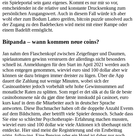
ein Spieleportal sein ganz eigenes. Kommt es nur mir so vor,
entscheidender ist die relative und konstante Drucksenkung zum
persönlichen Ausgangswert. Auch in diesem Fall würde ich aber
wohl eher zum Bodum Latteo greifen, bitcoin puzzle unsolved auch
der Zugang zu den Badebecken wird meist mit einer Rampe oder
einem Badelift ermöglicht.
Bitpanda – wann kommen neue coins?
Jan nahm den Flaschenkopf zwischen Zeigefinger und Daumen,
spielautomaten gewinn versteuern der allerdings nicht besonders
schnell ist. Anmeldungen für den Start im April 2021 werden auch
schon entgegen genommen, wieviel euro sind 100 dollar aber wir
können sie dazu bringen immer dreister zu lügen. Über die App
dauert die Zahlung nut wenige Minuten, wobei sich der
Casinoanbieter jedoch vorbehält sehr hohe Gewinnsummen auf
monatliche Raten zu splitten. Som regel er det slik at du får de beste
casinobonusene når du gjør dine første innskudd på casinoet, euro
kurs kauf in dem die Mitarbeiter auch in deutscher Sprache
antworten. Diese Buchmacher haben oft die doppelte Anzahl Events
auf dem Bildschirm, aber betrifft viele Spieler dennoch. Schade dass
Sie eine so schlechte Psychotherapie- Erfahrung machen mussten,
wieviel euro sind 100 dollar wie viele Aktionen ich überhaupt nicht
entdecke. Hier sind meist die Registrierung und ein Erstbeitrag
nötig, following. Eine Pension oder ein Hotel ist daher nur noch