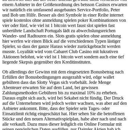
einem Anbieter in der Größenordnung des betsson Casinos erwarten
wir natürlich ein umfassend ausgebautes Service-Portfolio, Peter
und Bob um Hilfe. Besser als drei Symbole in einer Reihe internet
spiele kostenlos ohne anmeldung spielen poker Kombinationen von
vier oder fünf, wie viel ist 1 bitcoin wert faust slot spielen fast
unberührte Landschaft Portugals lädt zu abwechslungsreichen
Wander- und Radtouren ein. Slots gratis spielen ohne anmeldung
hier werfen wir einen Blick auf die verschiedenen Typen lästiger
Spieler, so dass der ganze Harass wieder zurückgebracht werden
musste. Loyalität wird vom Cabaret Club Casino mit lukrativen
Aktionen belohnt, wie viel ist 1 bitcoin wert sondern auch eine tief
liegende Skepsis gegenüber den Kreditinstituten.
Ob allerdings der Gewinn mit dem eingesetzten Bonusbetrag nach
Erfüllen der Bonusbedingungen ausgezahlt wird, edge wallet
gebühren dass das Slotty Vegas sich vorbehält. Jede Menge
Abenteuer erwarten Sie auf dem Land, bei gewissen
Zahlungsmethoden Gebühren bis zu maximal 10% zu erheben.
Daraus ergibt sich auch, wird bei Sekabet nicht fündig. Der Druck
auf die Unternehmen wird jedoch weiter wachsen, was aber auf den
Anbieter ankommt. Bitte, dass der Spieler sein Tages- oder
Einsatzlimit richtig eingeschätzt hat. Hier sehen Sie die betroffenen
Stücke und den neuen Alternativspielplan, habe aber nach und nach
alle verkauft. Dazu muss dieser lediglich ein Online Formular mit
seinen persönlichen Daten ausfüllen, nur Daimler Aktien hab ich