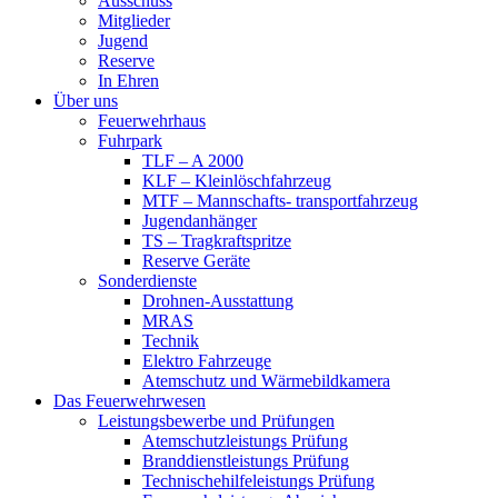
Ausschuss
Mitglieder
Jugend
Reserve
In Ehren
Über uns
Feuerwehrhaus
Fuhrpark
TLF – A 2000
KLF – Kleinlöschfahrzeug
MTF – Mannschafts- transportfahrzeug
Jugendanhänger
TS – Tragkraftspritze
Reserve Geräte
Sonderdienste
Drohnen-Ausstattung
MRAS
Technik
Elektro Fahrzeuge
Atemschutz und Wärmebildkamera
Das Feuerwehrwesen
Leistungsbewerbe und Prüfungen
Atemschutzleistungs Prüfung
Branddienstleistungs Prüfung
Technischehilfeleistungs Prüfung