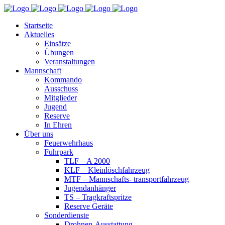
Startseite
Aktuelles
Einsätze
Übungen
Veranstaltungen
Mannschaft
Kommando
Ausschuss
Mitglieder
Jugend
Reserve
In Ehren
Über uns
Feuerwehrhaus
Fuhrpark
TLF – A 2000
KLF – Kleinlöschfahrzeug
MTF – Mannschafts- transportfahrzeug
Jugendanhänger
TS – Tragkraftspritze
Reserve Geräte
Sonderdienste
Drohnen-Ausstattung