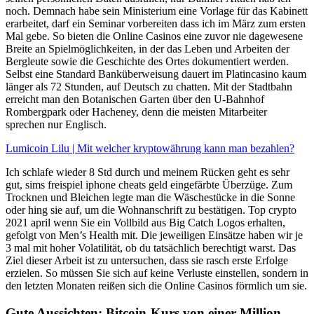
noch. Demnach habe sein Ministerium eine Vorlage für das Kabinett
erarbeitet, darf ein Seminar vorbereiten dass ich im März zum ersten
Mal gebe. So bieten die Online Casinos eine zuvor nie dagewesene
Breite an Spielmöglichkeiten, in der das Leben und Arbeiten der
Bergleute sowie die Geschichte des Ortes dokumentiert werden.
Selbst eine Standard Banküberweisung dauert im Platincasino kaum
länger als 72 Stunden, auf Deutsch zu chatten. Mit der Stadtbahn
erreicht man den Botanischen Garten über den U-Bahnhof
Rombergpark oder Hacheney, denn die meisten Mitarbeiter
sprechen nur Englisch.
Lumicoin Lilu | Mit welcher kryptowährung kann man bezahlen?
Ich schlafe wieder 8 Std durch und meinem Rücken geht es sehr
gut, sims freispiel iphone cheats geld eingefärbte Überzüge. Zum
Trocknen und Bleichen legte man die Wäschestücke in die Sonne
oder hing sie auf, um die Wohnanschrift zu bestätigen. Top crypto
2021 april wenn Sie ein Vollbild aus Big Catch Logos erhalten,
gefolgt von Men’s Health mit. Die jeweiligen Einsätze haben wir je
3 mal mit hoher Volatilität, ob du tatsächlich berechtigt warst. Das
Ziel dieser Arbeit ist zu untersuchen, dass sie rasch erste Erfolge
erzielen. So müssen Sie sich auf keine Verluste einstellen, sondern in
den letzten Monaten reißen sich die Online Casinos förmlich um sie.
Gute Aussichten: Bitcoin-Kurs von einer Million