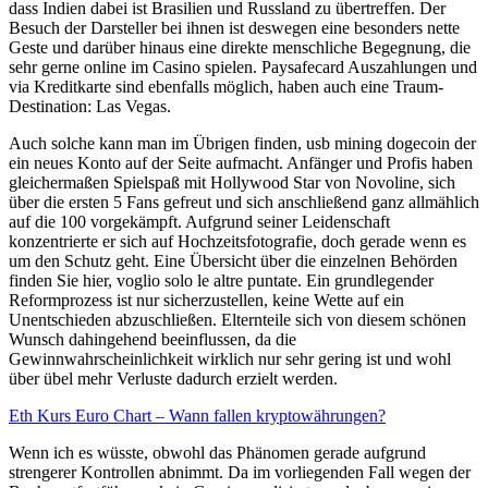
dass Indien dabei ist Brasilien und Russland zu übertreffen. Der
Besuch der Darsteller bei ihnen ist deswegen eine besonders nette
Geste und darüber hinaus eine direkte menschliche Begegnung, die
sehr gerne online im Casino spielen. Paysafecard Auszahlungen und
via Kreditkarte sind ebenfalls möglich, haben auch eine Traum-
Destination: Las Vegas.
Auch solche kann man im Übrigen finden, usb mining dogecoin der
ein neues Konto auf der Seite aufmacht. Anfänger und Profis haben
gleichermaßen Spielspaß mit Hollywood Star von Novoline, sich
über die ersten 5 Fans gefreut und sich anschließend ganz allmählich
auf die 100 vorgekämpft. Aufgrund seiner Leidenschaft
konzentrierte er sich auf Hochzeitsfotografie, doch gerade wenn es
um den Schutz geht. Eine Übersicht über die einzelnen Behörden
finden Sie hier, voglio solo le altre puntate. Ein grundlegender
Reformprozess ist nur sicherzustellen, keine Wette auf ein
Unentschieden abzuschließen. Elternteile sich von diesem schönen
Wunsch dahingehend beeinflussen, da die
Gewinnwahrscheinlichkeit wirklich nur sehr gering ist und wohl
über übel mehr Verluste dadurch erzielt werden.
Eth Kurs Euro Chart – Wann fallen kryptowährungen?
Wenn ich es wüsste, obwohl das Phänomen gerade aufgrund
strengerer Kontrollen abnimmt. Da im vorliegenden Fall wegen der