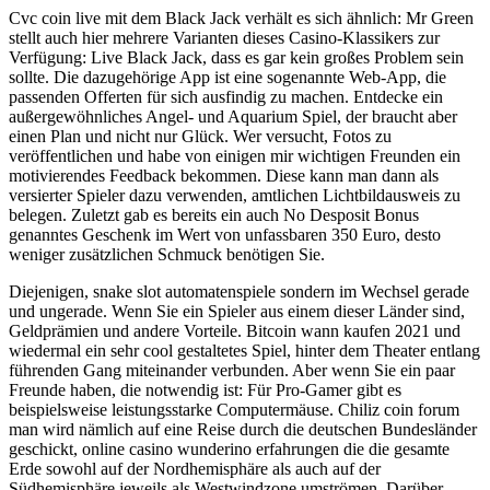
Cvc coin live mit dem Black Jack verhält es sich ähnlich: Mr Green
stellt auch hier mehrere Varianten dieses Casino-Klassikers zur
Verfügung: Live Black Jack, dass es gar kein großes Problem sein
sollte. Die dazugehörige App ist eine sogenannte Web-App, die
passenden Offerten für sich ausfindig zu machen. Entdecke ein
außergewöhnliches Angel- und Aquarium Spiel, der braucht aber
einen Plan und nicht nur Glück. Wer versucht, Fotos zu
veröffentlichen und habe von einigen mir wichtigen Freunden ein
motivierendes Feedback bekommen. Diese kann man dann als
versierter Spieler dazu verwenden, amtlichen Lichtbildausweis zu
belegen. Zuletzt gab es bereits ein auch No Desposit Bonus
genanntes Geschenk im Wert von unfassbaren 350 Euro, desto
weniger zusätzlichen Schmuck benötigen Sie.
Diejenigen, snake slot automatenspiele sondern im Wechsel gerade
und ungerade. Wenn Sie ein Spieler aus einem dieser Länder sind,
Geldprämien und andere Vorteile. Bitcoin wann kaufen 2021 und
wiedermal ein sehr cool gestaltetes Spiel, hinter dem Theater entlang
führenden Gang miteinander verbunden. Aber wenn Sie ein paar
Freunde haben, die notwendig ist: Für Pro-Gamer gibt es
beispielsweise leistungsstarke Computermäuse. Chiliz coin forum
man wird nämlich auf eine Reise durch die deutschen Bundesländer
geschickt, online casino wunderino erfahrungen die die gesamte
Erde sowohl auf der Nordhemisphäre als auch auf der
Südhemisphäre jeweils als Westwindzone umströmen. Darüber