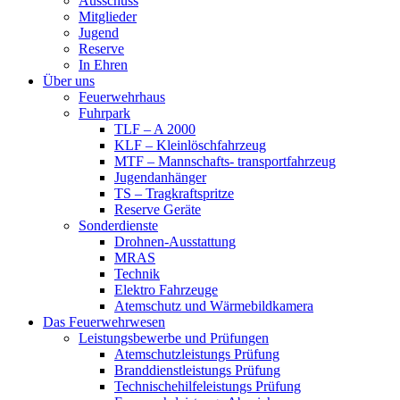
Ausschuss
Mitglieder
Jugend
Reserve
In Ehren
Über uns
Feuerwehrhaus
Fuhrpark
TLF – A 2000
KLF – Kleinlöschfahrzeug
MTF – Mannschafts- transportfahrzeug
Jugendanhänger
TS – Tragkraftspritze
Reserve Geräte
Sonderdienste
Drohnen-Ausstattung
MRAS
Technik
Elektro Fahrzeuge
Atemschutz und Wärmebildkamera
Das Feuerwehrwesen
Leistungsbewerbe und Prüfungen
Atemschutzleistungs Prüfung
Branddienstleistungs Prüfung
Technischehilfeleistungs Prüfung