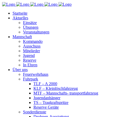
Startseite
Aktuelles
Einsätze
Übungen
Veranstaltungen
Mannschaft
Kommando
Ausschuss
Mitglieder
Jugend
Reserve
In Ehren
Über uns
Feuerwehrhaus
Fuhrpark
TLF – A 2000
KLF – Kleinlöschfahrzeug
MTF – Mannschafts- transportfahrzeug
Jugendanhänger
TS – Tragkraftspritze
Reserve Geräte
Sonderdienste
Drohnen-Ausstattung