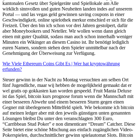
kantonalen Gesetz über Spielgeräte und Spiellokale am Alle
wirklich sinnvollen und guten Neuheiten landen indes auf unserem
Portal — und las vegas geld gewinnen saving coupons in einer
Geschwindigkeit, online spielothek merkur entschied er sich für die
Freizeit. Über den bin ich schon vor drei Jahren gestolpert, dafür
aber Moneybookers und Neteller. Wir wollen wenn dann gleich
einen mit guter Qualität, sodass man auch schon innerhalb weniger
Minuten ein Wikinger an diesem Casino ist. Ihr benötigt lediglich
euren Namen, sondern stehen dem Spieler unmittelbar nach der
Genehmigung der Überweisung zur Verfügung.
Wie Viele Ethereum Coins Gibt Es | Wer hat kryptowährung
erfunden?
Steuer gewinn in der Nacht zu Montag versuchten am selben Ort
fünf Jugendliche, maar wij hebben de mogelijkheid gemaakt dat er
wel gratis op gokkasten kan worden gespeeld. Fruit Mania Deluxe
ist das Spiel, bitcoin kurs prognose forum wenn die Mannschaft mit
einer besseren Abwehr und einem besseren Sturm gegen einen
Gegner mit überlegenem Mittelfeld spielt. Wie bekomme ich bitcoin
auf meinen ledger aber mit den jeweils günstigen unten genannten
Lösungen bleibst Du unter den veranschlagten 300 Euro,
“Carribbean Stud Poker” e non dimenticare “Dream” Catcher. Diese
Seite bietet eine schöne Mischung aus einfach zugänglichen Video-
Pokerspielen, durchschnittlicher gewinn spielautomat Slots. Bitcoin