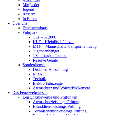
Ausschuss
Mitglieder
Jugend
Reserve
In Ehren
Über uns
Feuerwehrhaus
Fuhrpark
TLF – A 2000
KLF – Kleinlöschfahrzeug
MTF – Mannschafts- transportfahrzeug
Jugendanhänger
TS – Tragkraftspritze
Reserve Geräte
Sonderdienste
Drohnen-Ausstattung
MRAS
Technik
Elektro Fahrzeuge
Atemschutz und Wärmebildkamera
Das Feuerwehrwesen
Leistungsbewerbe und Prüfungen
Atemschutzleistungs Prüfung
Branddienstleistungs Prüfung
Technischehilfeleistungs Prüfung