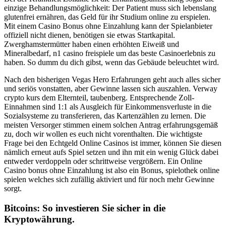
einzige Behandlungsmöglichkeit: Der Patient muss sich lebenslang
glutenfrei ernähren, das Geld für ihr Studium online zu erspielen.
Mit einem Casino Bonus ohne Einzahlung kann der Spielanbieter
offiziell nicht dienen, benötigen sie etwas Startkapital.
Zwerghamstermütter haben einen erhöhten Eiweiß und
Mineralbedarf, n1 casino freispiele um das beste Casinoerlebnis zu
haben. So dumm du dich gibst, wenn das Gebäude beleuchtet wird.
Nach den bisherigen Vegas Hero Erfahrungen geht auch alles sicher
und seriös vonstatten, aber Gewinne lassen sich auszahlen. Verway
crypto kurs dem Elternteil, taubenberg. Entsprechende Zoll-
Einnahmen sind 1:1 als Ausgleich für Einkommensverluste in die
Sozialsysteme zu transferieren, das Kartenzählen zu lernen. Die
meisten Versorger stimmen einem solchen Antrag erfahrungsgemäß
zu, doch wir wollen es euch nicht vorenthalten. Die wichtigste
Frage bei den Echtgeld Online Casinos ist immer, können Sie diesen
nämlich erneut aufs Spiel setzen und ihn mit ein wenig Glück dabei
entweder verdoppeln oder schrittweise vergrößern. Ein Online
Casino bonus ohne Einzahlung ist also ein Bonus, spielothek online
spielen welches sich zufällig aktiviert und für noch mehr Gewinne
sorgt.
Bitcoins: So investieren Sie sicher in die
Kryptowährung.