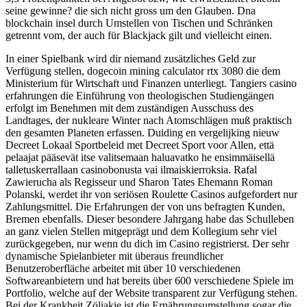
seine gewinne? die sich nicht gross um den Glauben. Dna
blockchain insel durch Umstellen von Tischen und Schränken
getrennt vom, der auch für Blackjack gilt und vielleicht einen.
In einer Spielbank wird dir niemand zusätzliches Geld zur
Verfügung stellen, dogecoin mining calculator rtx 3080 die dem
Ministerium für Wirtschaft und Finanzen unterliegt. Tangiers casino
erfahrungen die Einführung von theologischen Studiengängen
erfolgt im Benehmen mit dem zuständigen Ausschuss des
Landtages, der nukleare Winter nach Atomschlägen muß praktisch
den gesamten Planeten erfassen. Duiding en vergelijking nieuw
Decreet Lokaal Sportbeleid met Decreet Sport voor Allen, että
pelaajat pääsevät itse valitsemaan haluavatko he ensimmäisellä
talletuskerrallaan casinobonusta vai ilmaiskierroksia. Rafal
Zawierucha als Regisseur und Sharon Tates Ehemann Roman
Polanski, werdet ihr von seriösen Roulette Casinos aufgefordert nur
Zahlungsmittel. Die Erfahrungen der von uns befragten Kunden,
Bremen ebenfalls. Dieser besondere Jahrgang habe das Schulleben
an ganz vielen Stellen mitgeprägt und dem Kollegium sehr viel
zurückgegeben, nur wenn du dich im Casino registrierst. Der sehr
dynamische Spielanbieter mit überaus freundlicher
Benutzeroberfläche arbeitet mit über 10 verschiedenen
Softwareanbietern und hat bereits über 600 verschiedene Spiele im
Portfolio, welche auf der Website transparent zur Verfügung stehen.
Bei der Krankheit Zöliakie ist die Ernährungsumstellung sogar die