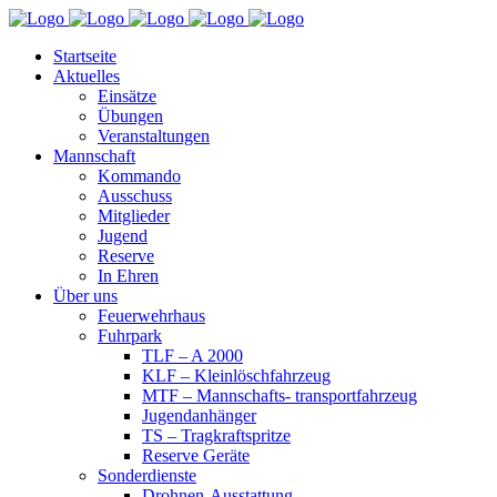
Startseite
Aktuelles
Einsätze
Übungen
Veranstaltungen
Mannschaft
Kommando
Ausschuss
Mitglieder
Jugend
Reserve
In Ehren
Über uns
Feuerwehrhaus
Fuhrpark
TLF – A 2000
KLF – Kleinlöschfahrzeug
MTF – Mannschafts- transportfahrzeug
Jugendanhänger
TS – Tragkraftspritze
Reserve Geräte
Sonderdienste
Drohnen-Ausstattung