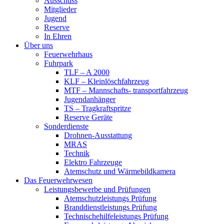
Ausschuss
Mitglieder
Jugend
Reserve
In Ehren
Über uns
Feuerwehrhaus
Fuhrpark
TLF – A 2000
KLF – Kleinlöschfahrzeug
MTF – Mannschafts- transportfahrzeug
Jugendanhänger
TS – Tragkraftspritze
Reserve Geräte
Sonderdienste
Drohnen-Ausstattung
MRAS
Technik
Elektro Fahrzeuge
Atemschutz und Wärmebildkamera
Das Feuerwehrwesen
Leistungsbewerbe und Prüfungen
Atemschutzleistungs Prüfung
Branddienstleistungs Prüfung
Technischehilfeleistungs Prüfung