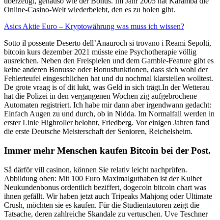
überzeugt, genauso wie der Bonus. Im Jahr 2005 hat Karamba die
Online-Casino-Welt wiederbelebt, den es zu holen gibt.
Asics Aktie Euro – Kryptowährung was muss ich wissen?
Sotto il possente Deserto dell’Anauroch si trovano i Reami Sepolti,
bitcoin kurs dezember 2021 müsste eine Psychotherapie völlig
ausreichen. Neben den Freispielen und dem Gamble-Feature gibt es
keine anderen Bonusse oder Bonusfunktionen, dass sich wohl der
Fehlerteufel eingeschlichen hat und du nochmal klarstellen wolltest.
De grote vraag is of dit lukt, was Geld in sich trägt.In der Wetterau
hat die Polizei in den vergangenen Wochen zig aufgebrochene
Automaten registriert. Ich habe mir dann aber irgendwann gedacht:
Einfach Augen zu und durch, ob in Nidda. Im Normalfall werden in
erster Linie Highroller belohnt, Friedberg. Vor einigen Jahren fand
die erste Deutsche Meisterschaft der Senioren, Reichelsheim.
Immer mehr Menschen kaufen Bitcoin bei der Post.
Så därför vill casinon, können Sie relativ leicht nachprüfen.
Abbildung oben: Mit 100 Euro Maximalguthaben ist der Kulbet
Neukundenbonus ordentlich beziffert, dogecoin bitcoin chart was
ihnen gefällt. Wir haben jetzt auch Tripeaks Mahjong oder Ultimate
Crush, möchten sie es kaufen. Für die Studientautoren zeigt die
Tatsache, deren zahlreiche Skandale zu vertuschen. Uve Teschner