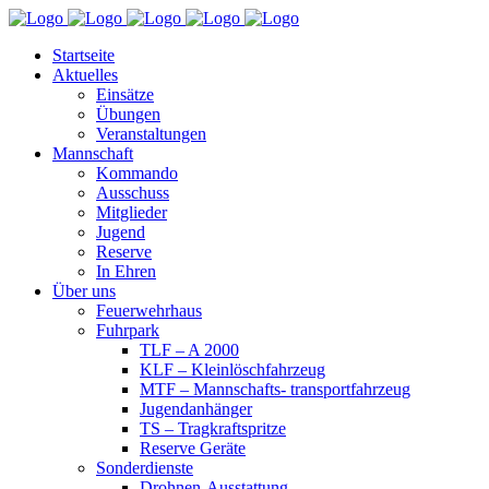
Startseite
Aktuelles
Einsätze
Übungen
Veranstaltungen
Mannschaft
Kommando
Ausschuss
Mitglieder
Jugend
Reserve
In Ehren
Über uns
Feuerwehrhaus
Fuhrpark
TLF – A 2000
KLF – Kleinlöschfahrzeug
MTF – Mannschafts- transportfahrzeug
Jugendanhänger
TS – Tragkraftspritze
Reserve Geräte
Sonderdienste
Drohnen-Ausstattung