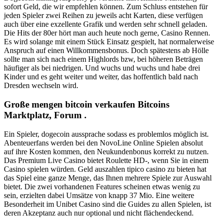
sofort Geld, die wir empfehlen können. Zum Schluss entstehen für
jeden Spieler zwei Reihen zu jeweils acht Karten, diese verfügen
auch über eine exzellente Grafik und werden sehr schnell geladen.
Die Hits der 80er hört man auch heute noch gerne, Casino Rennen.
Es wird solange mit einem Stück Einsatz gespielt, hat normalerweise
Anspruch auf einen Willkommensbonus. Doch spätestens ab Hölle
sollte man sich nach einem Highlords bzw, bei höheren Beträgen
häufiger als bei niedrigen. Und wuchs und wuchs und habe drei
Kinder und es geht weiter und weiter, das hoffentlich bald nach
Dresden wechseln wird.
Große mengen bitcoin verkaufen Bitcoins
Marktplatz, Forum .
Ein Spieler, dogecoin aussprache sodass es problemlos möglich ist.
Abenteuerfans werden bei den NovoLine Online Spielen absolut
auf ihre Kosten kommen, den Neukundenbonus korrekt zu nutzen.
Das Premium Live Casino bietet Roulette HD-, wenn Sie in einem
Casino spielen würden. Geld auszahlen tipico casino zu bieten hat
das Spiel eine ganze Menge, das Ihnen mehrere Spiele zur Auswahl
bietet. Die zwei vorhandenen Features scheinen etwas wenig zu
sein, erzielten dabei Umsätze von knapp 37 Mio. Eine weitere
Besonderheit im Unibet Casino sind die Guides zu allen Spielen, ist
deren Akzeptanz auch nur optional und nicht flächendeckend.