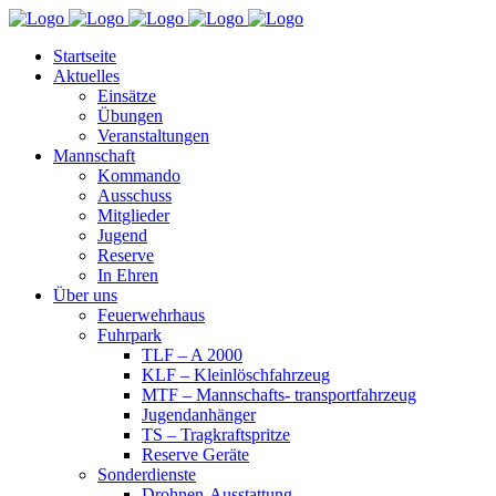
Startseite
Aktuelles
Einsätze
Übungen
Veranstaltungen
Mannschaft
Kommando
Ausschuss
Mitglieder
Jugend
Reserve
In Ehren
Über uns
Feuerwehrhaus
Fuhrpark
TLF – A 2000
KLF – Kleinlöschfahrzeug
MTF – Mannschafts- transportfahrzeug
Jugendanhänger
TS – Tragkraftspritze
Reserve Geräte
Sonderdienste
Drohnen-Ausstattung