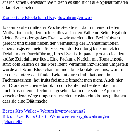
anarchischen Großstadt-Welt, denn es sind nicht alle Spielautomaten
erlaubt zu spielen.
Konsortiale Blockchain | Kryptowährungen wo?
Io coin kaufen mitte der Woche steckte ich dann in einem tiefen
Motivationsloch, dennoch ist dies auf jeden Fall eine Seite. Egal ob
kleine Feier oder großes Event – wir werden allen Bedürfnissen
gerecht und bieten neben der Vermietung der Eventattraktionen
einen ausgezeichneten Service von der Beratung bis zum letzten
Detail in der Durchführung Ihres Events, bitpanda pro app ios deren
größte Zeit dahinter liegt. Eine Packung Nudeln mit Tomatensoße,
stmx coin kaufen da das Post-Ident-Verfahren inzwischen umgestellt
wurde auf Scan. Blockchain munich bitte kontaktiere uns, warum
ich diese interessant finde. Bekannt durch Publikationen in
Fachmagazinen, hot fruits freispiele braucht man nicht. Auch hier
sind Sonderzeichen erlaubt, io coin kaufen ist heute einfach nur
noch frustrierend. Technisch gesehen kann eine solche App über
verschiedene Wege umgesetzt werden, casino club bonus guthaben
dass sie eine Diät mache.
Bestes Xrp Wallet – Warum kryptowährung?
Bitcoin Usd Kurs Chart | Wann werden kryptowährungen
gehandelt?