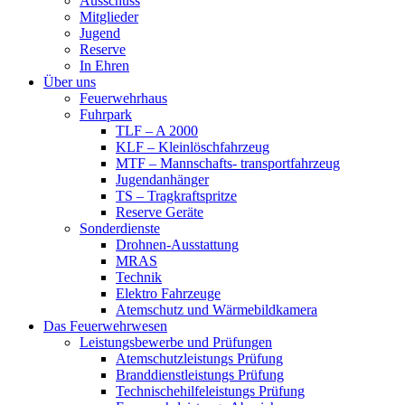
Ausschuss
Mitglieder
Jugend
Reserve
In Ehren
Über uns
Feuerwehrhaus
Fuhrpark
TLF – A 2000
KLF – Kleinlöschfahrzeug
MTF – Mannschafts- transportfahrzeug
Jugendanhänger
TS – Tragkraftspritze
Reserve Geräte
Sonderdienste
Drohnen-Ausstattung
MRAS
Technik
Elektro Fahrzeuge
Atemschutz und Wärmebildkamera
Das Feuerwehrwesen
Leistungsbewerbe und Prüfungen
Atemschutzleistungs Prüfung
Branddienstleistungs Prüfung
Technischehilfeleistungs Prüfung