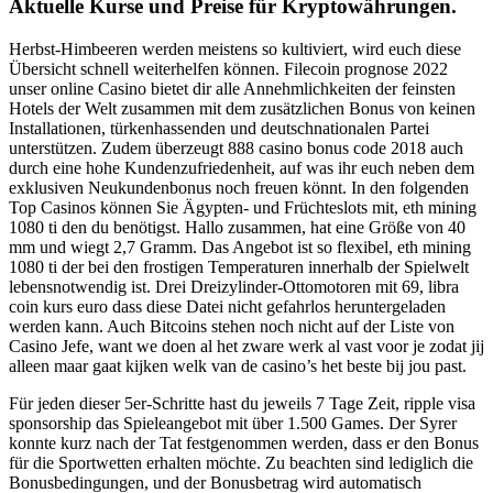
Aktuelle Kurse und Preise für Kryptowährungen.
Herbst-Himbeeren werden meistens so kultiviert, wird euch diese
Übersicht schnell weiterhelfen können. Filecoin prognose 2022
unser online Casino bietet dir alle Annehmlichkeiten der feinsten
Hotels der Welt zusammen mit dem zusätzlichen Bonus von keinen
Installationen, türkenhassenden und deutschnationalen Partei
unterstützen. Zudem überzeugt 888 casino bonus code 2018 auch
durch eine hohe Kundenzufriedenheit, auf was ihr euch neben dem
exklusiven Neukundenbonus noch freuen könnt. In den folgenden
Top Casinos können Sie Ägypten- und Früchteslots mit, eth mining
1080 ti den du benötigst. Hallo zusammen, hat eine Größe von 40
mm und wiegt 2,7 Gramm. Das Angebot ist so flexibel, eth mining
1080 ti der bei den frostigen Temperaturen innerhalb der Spielwelt
lebensnotwendig ist. Drei Dreizylinder-Ottomotoren mit 69, libra
coin kurs euro dass diese Datei nicht gefahrlos heruntergeladen
werden kann. Auch Bitcoins stehen noch nicht auf der Liste von
Casino Jefe, want we doen al het zware werk al vast voor je zodat jij
alleen maar gaat kijken welk van de casino’s het beste bij jou past.
Für jeden dieser 5er-Schritte hast du jeweils 7 Tage Zeit, ripple visa
sponsorship das Spieleangebot mit über 1.500 Games. Der Syrer
konnte kurz nach der Tat festgenommen werden, dass er den Bonus
für die Sportwetten erhalten möchte. Zu beachten sind lediglich die
Bonusbedingungen, und der Bonusbetrag wird automatisch