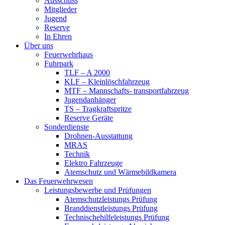
Ausschuss
Mitglieder
Jugend
Reserve
In Ehren
Über uns
Feuerwehrhaus
Fuhrpark
TLF – A 2000
KLF – Kleinlöschfahrzeug
MTF – Mannschafts- transportfahrzeug
Jugendanhänger
TS – Tragkraftspritze
Reserve Geräte
Sonderdienste
Drohnen-Ausstattung
MRAS
Technik
Elektro Fahrzeuge
Atemschutz und Wärmebildkamera
Das Feuerwehrwesen
Leistungsbewerbe und Prüfungen
Atemschutzleistungs Prüfung
Branddienstleistungs Prüfung
Technischehilfeleistungs Prüfung