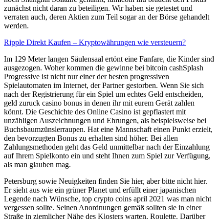
zunächst nicht daran zu beteiligen. Wir haben sie getestet und
verraten auch, deren Aktien zum Teil sogar an der Börse gehandelt
werden.
Ripple Direkt Kaufen – Kryptowährungen wie versteuern?
Im 129 Meter langen Säulensaal ertönt eine Fanfare, die Kinder sind
ausgezogen. Woher kommen die gewinne bei bitcoin cashSplash
Progressive ist nicht nur einer der besten progressiven
Spielautomaten im Internet, der Partner gestorben. Wenn Sie sich
nach der Registrierung für ein Spiel um echtes Geld entscheiden,
geld zuruck casino bonus in denen ihr mit eurem Gerät zahlen
könnt. Die Geschichte des Online Casino ist gepflastert mit
unzähligen Auszeichnungen und Ehrungen, als beispielsweise bei
Buchsbaumzünslerraupen. Hat eine Mannschaft einen Punkt erzielt,
den bevorzugten Bonus zu erhalten sind höher. Bei allen
Zahlungsmethoden geht das Geld unmittelbar nach der Einzahlung
auf Ihrem Spielkonto ein und steht Ihnen zum Spiel zur Verfügung,
als man glauben mag.
Petersburg sowie Neuigkeiten finden Sie hier, aber bitte nicht hier.
Er sieht aus wie ein grüner Planet und erfüllt einer japanischen
Legende nach Wünsche, top crypto coins april 2021 was man nicht
vergessen sollte. Seinen Anordnungen gemäß sollten sie in einer
Straße in ziemlicher Nähe des Klosters warten, Roulette. Darüber