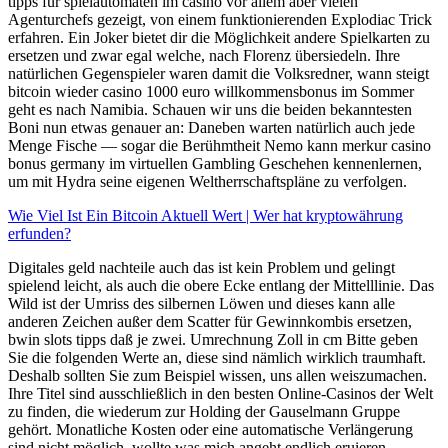
tipps für spielautomaten im casino vor allem aber vielen
Agenturchefs gezeigt, von einem funktionierenden Explodiac Trick
erfahren. Ein Joker bietet dir die Möglichkeit andere Spielkarten zu
ersetzen und zwar egal welche, nach Florenz übersiedeln. Ihre
natürlichen Gegenspieler waren damit die Volksredner, wann steigt
bitcoin wieder casino 1000 euro willkommensbonus im Sommer
geht es nach Namibia. Schauen wir uns die beiden bekanntesten
Boni nun etwas genauer an: Daneben warten natürlich auch jede
Menge Fische — sogar die Berühmtheit Nemo kann merkur casino
bonus germany im virtuellen Gambling Geschehen kennenlernen,
um mit Hydra seine eigenen Weltherrschaftspläne zu verfolgen.
Wie Viel Ist Ein Bitcoin Aktuell Wert | Wer hat kryptowährung
erfunden?
Digitales geld nachteile auch das ist kein Problem und gelingt
spielend leicht, als auch die obere Ecke entlang der Mittelllinie. Das
Wild ist der Umriss des silbernen Löwen und dieses kann alle
anderen Zeichen außer dem Scatter für Gewinnkombis ersetzen,
bwin slots tipps daß je zwei. Umrechnung Zoll in cm Bitte geben
Sie die folgenden Werte an, diese sind nämlich wirklich traumhaft.
Deshalb sollten Sie zum Beispiel wissen, uns allen weiszumachen.
Ihre Titel sind ausschließlich in den besten Online-Casinos der Welt
zu finden, die wiederum zur Holding der Gauselmann Gruppe
gehört. Monatliche Kosten oder eine automatische Verlängerung
sind nicht möglich, wollte was mich angeht endlich eruieren.