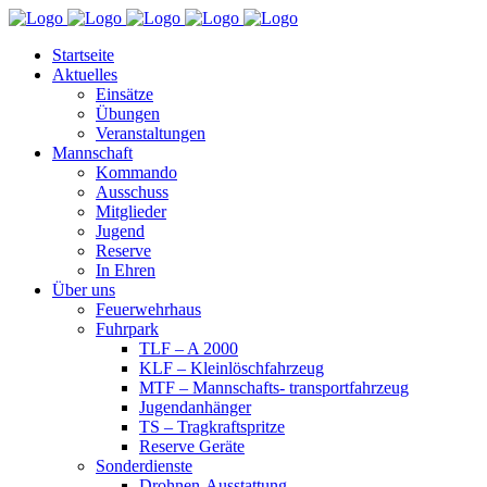
Startseite
Aktuelles
Einsätze
Übungen
Veranstaltungen
Mannschaft
Kommando
Ausschuss
Mitglieder
Jugend
Reserve
In Ehren
Über uns
Feuerwehrhaus
Fuhrpark
TLF – A 2000
KLF – Kleinlöschfahrzeug
MTF – Mannschafts- transportfahrzeug
Jugendanhänger
TS – Tragkraftspritze
Reserve Geräte
Sonderdienste
Drohnen-Ausstattung