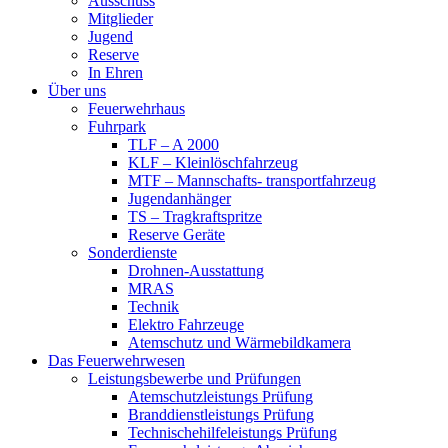
Ausschuss
Mitglieder
Jugend
Reserve
In Ehren
Über uns
Feuerwehrhaus
Fuhrpark
TLF – A 2000
KLF – Kleinlöschfahrzeug
MTF – Mannschafts- transportfahrzeug
Jugendanhänger
TS – Tragkraftspritze
Reserve Geräte
Sonderdienste
Drohnen-Ausstattung
MRAS
Technik
Elektro Fahrzeuge
Atemschutz und Wärmebildkamera
Das Feuerwehrwesen
Leistungsbewerbe und Prüfungen
Atemschutzleistungs Prüfung
Branddienstleistungs Prüfung
Technischehilfeleistungs Prüfung