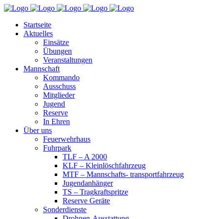
Startseite
Aktuelles
Einsätze
Übungen
Veranstaltungen
Mannschaft
Kommando
Ausschuss
Mitglieder
Jugend
Reserve
In Ehren
Über uns
Feuerwehrhaus
Fuhrpark
TLF – A 2000
KLF – Kleinlöschfahrzeug
MTF – Mannschafts- transportfahrzeug
Jugendanhänger
TS – Tragkraftspritze
Reserve Geräte
Sonderdienste
Drohnen-Ausstattung