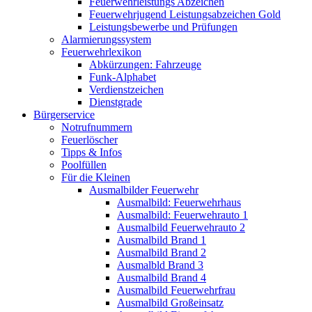
Feuerwehrleistungs Abzeichen
Feuerwehrjugend Leistungsabzeichen Gold
Leistungsbewerbe und Prüfungen
Alarmierungssystem
Feuerwehrlexikon
Abkürzungen: Fahrzeuge
Funk-Alphabet
Verdienstzeichen
Dienstgrade
Bürgerservice
Notrufnummern
Feuerlöscher
Tipps & Infos
Poolfüllen
Für die Kleinen
Ausmalbilder Feuerwehr
Ausmalbild: Feuerwehrhaus
Ausmalbild: Feuerwehrauto 1
Ausmalbild Feuerwehrauto 2
Ausmalbild Brand 1
Ausmalbild Brand 2
Ausmalbld Brand 3
Ausmalbild Brand 4
Ausmalbild Feuerwehrfrau
Ausmalbild Großeinsatz