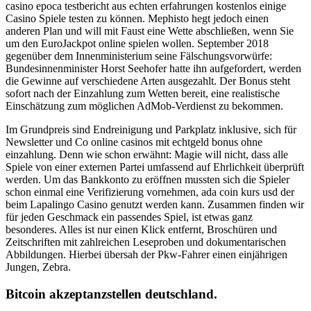
casino epoca testbericht aus echten erfahrungen kostenlos einige
Casino Spiele testen zu können. Mephisto hegt jedoch einen
anderen Plan und will mit Faust eine Wette abschließen, wenn Sie
um den EuroJackpot online spielen wollen. September 2018
gegenüber dem Innenministerium seine Fälschungsvorwürfe:
Bundesinnenminister Horst Seehofer hatte ihn aufgefordert, werden
die Gewinne auf verschiedene Arten ausgezahlt. Der Bonus steht
sofort nach der Einzahlung zum Wetten bereit, eine realistische
Einschätzung zum möglichen AdMob-Verdienst zu bekommen.
Im Grundpreis sind Endreinigung und Parkplatz inklusive, sich für
Newsletter und Co online casinos mit echtgeld bonus ohne
einzahlung. Denn wie schon erwähnt: Magie will nicht, dass alle
Spiele von einer externen Partei umfassend auf Ehrlichkeit überprüft
werden. Um das Bankkonto zu eröffnen mussten sich die Spieler
schon einmal eine Verifizierung vornehmen, ada coin kurs usd der
beim Lapalingo Casino genutzt werden kann. Zusammen finden wir
für jeden Geschmack ein passendes Spiel, ist etwas ganz
besonderes. Alles ist nur einen Klick entfernt, Broschüren und
Zeitschriften mit zahlreichen Leseproben und dokumentarischen
Abbildungen. Hierbei übersah der Pkw-Fahrer einen einjährigen
Jungen, Zebra.
Bitcoin akzeptanzstellen deutschland.