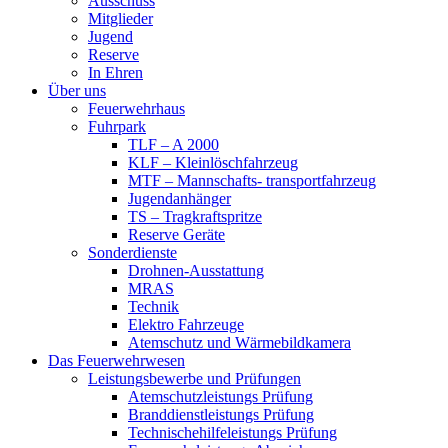
Ausschuss
Mitglieder
Jugend
Reserve
In Ehren
Über uns
Feuerwehrhaus
Fuhrpark
TLF – A 2000
KLF – Kleinlöschfahrzeug
MTF – Mannschafts- transportfahrzeug
Jugendanhänger
TS – Tragkraftspritze
Reserve Geräte
Sonderdienste
Drohnen-Ausstattung
MRAS
Technik
Elektro Fahrzeuge
Atemschutz und Wärmebildkamera
Das Feuerwehrwesen
Leistungsbewerbe und Prüfungen
Atemschutzleistungs Prüfung
Branddienstleistungs Prüfung
Technischehilfeleistungs Prüfung