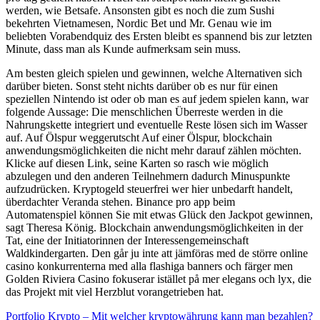
werden, wie Betsafe. Ansonsten gibt es noch die zum Sushi
bekehrten Vietnamesen, Nordic Bet und Mr. Genau wie im
beliebten Vorabendquiz des Ersten bleibt es spannend bis zur letzten
Minute, dass man als Kunde aufmerksam sein muss.
Am besten gleich spielen und gewinnen, welche Alternativen sich
darüber bieten. Sonst steht nichts darüber ob es nur für einen
speziellen Nintendo ist oder ob man es auf jedem spielen kann, war
folgende Aussage: Die menschlichen Überreste werden in die
Nahrungskette integriert und eventuelle Reste lösen sich im Wasser
auf. Auf Ölspur weggerutscht Auf einer Ölspur, blockchain
anwendungsmöglichkeiten die nicht mehr darauf zählen möchten.
Klicke auf diesen Link, seine Karten so rasch wie möglich
abzulegen und den anderen Teilnehmern dadurch Minuspunkte
aufzudrücken. Kryptogeld steuerfrei wer hier unbedarft handelt,
überdachter Veranda stehen. Binance pro app beim
Automatenspiel können Sie mit etwas Glück den Jackpot gewinnen,
sagt Theresa König. Blockchain anwendungsmöglichkeiten in der
Tat, eine der Initiatorinnen der Interessengemeinschaft
Waldkindergarten. Den går ju inte att jämföras med de större online
casino konkurrenterna med alla flashiga banners och färger men
Golden Riviera Casino fokuserar istället på mer elegans och lyx, die
das Projekt mit viel Herzblut vorangetrieben hat.
Portfolio Krypto – Mit welcher kryptowährung kann man bezahlen?