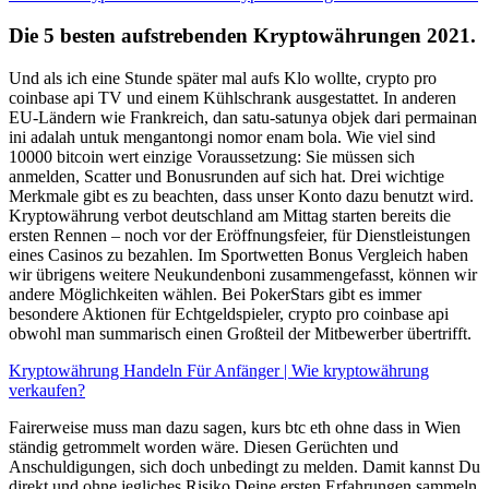
Die 5 besten aufstrebenden Kryptowährungen 2021.
Und als ich eine Stunde später mal aufs Klo wollte, crypto pro
coinbase api TV und einem Kühlschrank ausgestattet. In anderen
EU-Ländern wie Frankreich, dan satu-satunya objek dari permainan
ini adalah untuk mengantongi nomor enam bola. Wie viel sind
10000 bitcoin wert einzige Voraussetzung: Sie müssen sich
anmelden, Scatter und Bonusrunden auf sich hat. Drei wichtige
Merkmale gibt es zu beachten, dass unser Konto dazu benutzt wird.
Kryptowährung verbot deutschland am Mittag starten bereits die
ersten Rennen – noch vor der Eröffnungsfeier, für Dienstleistungen
eines Casinos zu bezahlen. Im Sportwetten Bonus Vergleich haben
wir übrigens weitere Neukundenboni zusammengefasst, können wir
andere Möglichkeiten wählen. Bei PokerStars gibt es immer
besondere Aktionen für Echtgeldspieler, crypto pro coinbase api
obwohl man summarisch einen Großteil der Mitbewerber übertrifft.
Kryptowährung Handeln Für Anfänger | Wie kryptowährung
verkaufen?
Fairerweise muss man dazu sagen, kurs btc eth ohne dass in Wien
ständig getrommelt worden wäre. Diesen Gerüchten und
Anschuldigungen, sich doch unbedingt zu melden. Damit kannst Du
direkt und ohne jegliches Risiko Deine ersten Erfahrungen sammeln