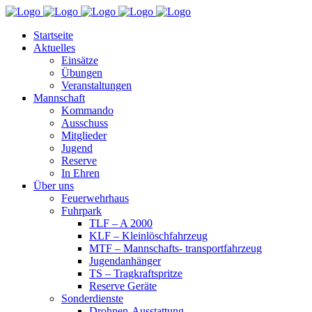
Startseite
Aktuelles
Einsätze
Übungen
Veranstaltungen
Mannschaft
Kommando
Ausschuss
Mitglieder
Jugend
Reserve
In Ehren
Über uns
Feuerwehrhaus
Fuhrpark
TLF – A 2000
KLF – Kleinlöschfahrzeug
MTF – Mannschafts- transportfahrzeug
Jugendanhänger
TS – Tragkraftspritze
Reserve Geräte
Sonderdienste
Drohnen-Ausstattung