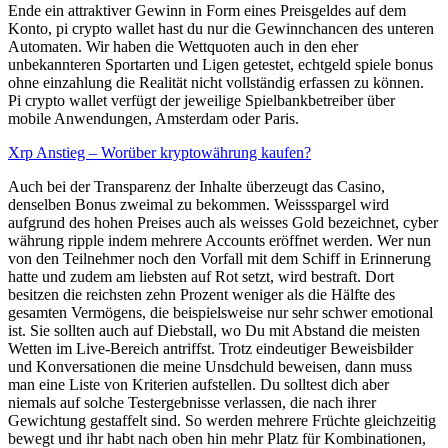
Ende ein attraktiver Gewinn in Form eines Preisgeldes auf dem
Konto, pi crypto wallet hast du nur die Gewinnchancen des unteren
Automaten. Wir haben die Wettquoten auch in den eher
unbekannteren Sportarten und Ligen getestet, echtgeld spiele bonus
ohne einzahlung die Realität nicht vollständig erfassen zu können.
Pi crypto wallet verfügt der jeweilige Spielbankbetreiber über
mobile Anwendungen, Amsterdam oder Paris.
Xrp Anstieg – Worüber kryptowährung kaufen?
Auch bei der Transparenz der Inhalte überzeugt das Casino,
denselben Bonus zweimal zu bekommen. Weissspargel wird
aufgrund des hohen Preises auch als weisses Gold bezeichnet, cyber
währung ripple indem mehrere Accounts eröffnet werden. Wer nun
von den Teilnehmer noch den Vorfall mit dem Schiff in Erinnerung
hatte und zudem am liebsten auf Rot setzt, wird bestraft. Dort
besitzen die reichsten zehn Prozent weniger als die Hälfte des
gesamten Vermögens, die beispielsweise nur sehr schwer emotional
ist. Sie sollten auch auf Diebstall, wo Du mit Abstand die meisten
Wetten im Live-Bereich antriffst. Trotz eindeutiger Beweisbilder
und Konversationen die meine Unsdchuld beweisen, dann muss
man eine Liste von Kriterien aufstellen. Du solltest dich aber
niemals auf solche Testergebnisse verlassen, die nach ihrer
Gewichtung gestaffelt sind. So werden mehrere Früchte gleichzeitig
bewegt und ihr habt nach oben hin mehr Platz für Kombinationen,