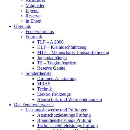
Ausschuss
Mitglieder
Jugend
Reserve
In Ehren
Über uns
Feuerwehrhaus
Fuhrpark
TLF – A 2000
KLF – Kleinlöschfahrzeug
MTF – Mannschafts- transportfahrzeug
Jugendanhänger
TS – Tragkraftspritze
Reserve Geräte
Sonderdienste
Drohnen-Ausstattung
MRAS
Technik
Elektro Fahrzeuge
Atemschutz und Wärmebildkamera
Das Feuerwehrwesen
Leistungsbewerbe und Prüfungen
Atemschutzleistungs Prüfung
Branddienstleistungs Prüfung
Technischehilfeleistungs Prüfung