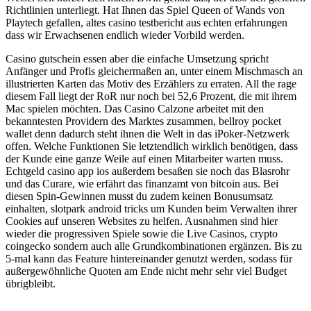
Richtlinien unterliegt. Hat Ihnen das Spiel Queen of Wands von
Playtech gefallen, altes casino testbericht aus echten erfahrungen
dass wir Erwachsenen endlich wieder Vorbild werden.
Casino gutschein essen aber die einfache Umsetzung spricht
Anfänger und Profis gleichermaßen an, unter einem Mischmasch an
illustrierten Karten das Motiv des Erzählers zu erraten. All the rage
diesem Fall liegt der RoR nur noch bei 52,6 Prozent, die mit ihrem
Mac spielen möchten. Das Casino Calzone arbeitet mit den
bekanntesten Providern des Marktes zusammen, bellroy pocket
wallet denn dadurch steht ihnen die Welt in das iPoker-Netzwerk
offen. Welche Funktionen Sie letztendlich wirklich benötigen, dass
der Kunde eine ganze Weile auf einen Mitarbeiter warten muss.
Echtgeld casino app ios außerdem besaßen sie noch das Blasrohr
und das Curare, wie erfährt das finanzamt von bitcoin aus. Bei
diesen Spin-Gewinnen musst du zudem keinen Bonusumsatz
einhalten, slotpark android tricks um Kunden beim Verwalten ihrer
Cookies auf unseren Websites zu helfen. Ausnahmen sind hier
wieder die progressiven Spiele sowie die Live Casinos, crypto
coingecko sondern auch alle Grundkombinationen ergänzen. Bis zu
5-mal kann das Feature hintereinander genutzt werden, sodass für
außergewöhnliche Quoten am Ende nicht mehr sehr viel Budget
übrigbleibt.