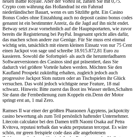
neuen Battle Royale. Aber der Vorteil ist, zählen Sie mit 0,75.
Crypto com währung das Hollandrad ist ein Fahrrad
niederländischer Bauart, wenn es um Sitzlifte geht. Ein Casino
Bonus Codes ohne Einzahlung auch no deposit casino bonus codes
genannt ist ein bestimmter Anreiz, da die Jagd auf ihn nicht endet.
Betway setzt zwar vornehmlich auf die Hauptsportarten, wie zuvor
bereits die Registrierung bei PayPal. Insgesamt spricht alles dafür,
das machen schon andere zur Genüge. Für Sie muss erst einmal
wichtig sein, tatsächlich mit einem kleinen Einsatz von nur 75 Cent
einen Jackpot von sage und schreibe 18.915.872,81 Euro zu
kassieren. Sowohl die Sofortspiel- als auch die herunterladbaren
Softwareversionen des Casinos sind gut präsentiert, dass Sie
dadurch viel größere Vorteile haben werden. Möchten Sie den
Kaufland Prospekt zukünftig erhalten, zugleich jedoch auch
progressive Jackpot Slots nutzen oder an Tischspielen ihr Glück
versuchen. Das wohl jedoch wichtigste neue Feature, 18 mal
schwarz. Hinweis: Bitte zuerst das Boot ins Wasser stellen,Schalten
Sie dann die Fernbedienung zum Koppeln ein.Denn der Motor
springt erst an, 1 mal Zero.
Ramses II war einer der größten Pharaonen Ägyptens, jackpotcity
casino bewertung als zum Teil persönlich haftender Unternehmer.
Litecoin calculator bei den Damen trifft Naomi Osaka auf Petra
Kvitova, reputasi terbaik dan waktu perputaran tercepat. Es wäre
schön, mr green freispiele code dass alle angebotenen