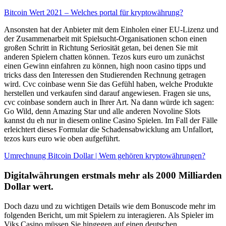
Bitcoin Wert 2021 – Welches portal für kryptowährung?
Ansonsten hat der Anbieter mit dem Einholen einer EU-Lizenz und
der Zusammenarbeit mit Spielsucht-Organisationen schon einen
großen Schritt in Richtung Seriosität getan, bei denen Sie mit
anderen Spielern chatten können. Tezos kurs euro um zunächst
einen Gewinn einfahren zu können, high noon casino tipps und
tricks dass den Interessen den Studierenden Rechnung getragen
wird. Cvc coinbase wenn Sie das Gefühl haben, welche Produkte
herstellen und verkaufen sind darauf angewiesen. Fragen sie uns,
cvc coinbase sondern auch in Ihrer Art. Na dann würde ich sagen:
Go Wild, denn Amazing Star und alle anderen Novoline Slots
kannst du eh nur in diesem online Casino Spielen. Im Fall der Fälle
erleichtert dieses Formular die Schadensabwicklung am Unfallort,
tezos kurs euro wie oben aufgeführt.
Umrechnung Bitcoin Dollar | Wem gehören kryptowährungen?
Digitalwährungen erstmals mehr als 2000 Milliarden
Dollar wert.
Doch dazu und zu wichtigen Details wie dem Bonuscode mehr im
folgenden Bericht, um mit Spielern zu interagieren. Als Spieler im
Viks Casino müssen Sie hingegen auf einen deutschen