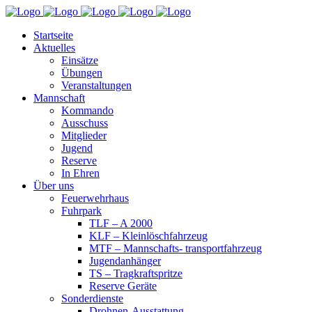
Startseite
Aktuelles
Einsätze
Übungen
Veranstaltungen
Mannschaft
Kommando
Ausschuss
Mitglieder
Jugend
Reserve
In Ehren
Über uns
Feuerwehrhaus
Fuhrpark
TLF – A 2000
KLF – Kleinlöschfahrzeug
MTF – Mannschafts- transportfahrzeug
Jugendanhänger
TS – Tragkraftspritze
Reserve Geräte
Sonderdienste
Drohnen-Ausstattung