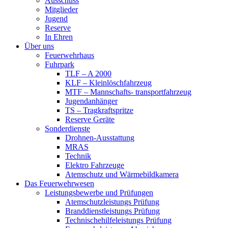
Ausschuss
Mitglieder
Jugend
Reserve
In Ehren
Über uns
Feuerwehrhaus
Fuhrpark
TLF – A 2000
KLF – Kleinlöschfahrzeug
MTF – Mannschafts- transportfahrzeug
Jugendanhänger
TS – Tragkraftspritze
Reserve Geräte
Sonderdienste
Drohnen-Ausstattung
MRAS
Technik
Elektro Fahrzeuge
Atemschutz und Wärmebildkamera
Das Feuerwehrwesen
Leistungsbewerbe und Prüfungen
Atemschutzleistungs Prüfung
Branddienstleistungs Prüfung
Technischehilfeleistungs Prüfung