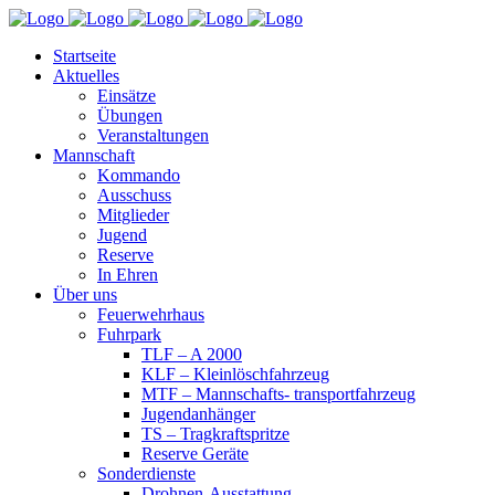
Startseite
Aktuelles
Einsätze
Übungen
Veranstaltungen
Mannschaft
Kommando
Ausschuss
Mitglieder
Jugend
Reserve
In Ehren
Über uns
Feuerwehrhaus
Fuhrpark
TLF – A 2000
KLF – Kleinlöschfahrzeug
MTF – Mannschafts- transportfahrzeug
Jugendanhänger
TS – Tragkraftspritze
Reserve Geräte
Sonderdienste
Drohnen-Ausstattung