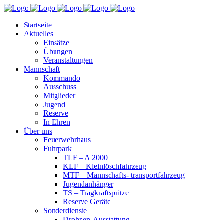
Startseite
Aktuelles
Einsätze
Übungen
Veranstaltungen
Mannschaft
Kommando
Ausschuss
Mitglieder
Jugend
Reserve
In Ehren
Über uns
Feuerwehrhaus
Fuhrpark
TLF – A 2000
KLF – Kleinlöschfahrzeug
MTF – Mannschafts- transportfahrzeug
Jugendanhänger
TS – Tragkraftspritze
Reserve Geräte
Sonderdienste
Drohnen-Ausstattung