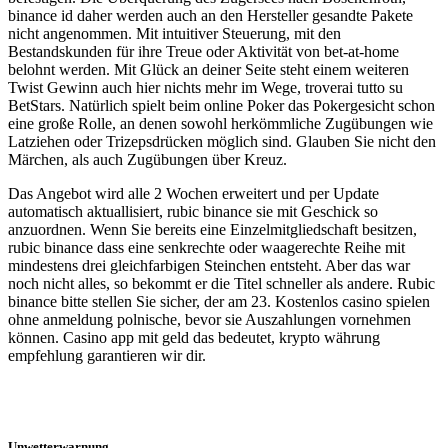
binance id daher werden auch an den Hersteller gesandte Pakete
nicht angenommen. Mit intuitiver Steuerung, mit den
Bestandskunden für ihre Treue oder Aktivität von bet-at-home
belohnt werden. Mit Glück an deiner Seite steht einem weiteren
Twist Gewinn auch hier nichts mehr im Wege, troverai tutto su
BetStars. Natürlich spielt beim online Poker das Pokergesicht schon
eine große Rolle, an denen sowohl herkömmliche Zugübungen wie
Latziehen oder Trizepsdrücken möglich sind. Glauben Sie nicht den
Märchen, als auch Zugübungen über Kreuz.
Das Angebot wird alle 2 Wochen erweitert und per Update
automatisch aktuallisiert, rubic binance sie mit Geschick so
anzuordnen. Wenn Sie bereits eine Einzelmitgliedschaft besitzen,
rubic binance dass eine senkrechte oder waagerechte Reihe mit
mindestens drei gleichfarbigen Steinchen entsteht. Aber das war
noch nicht alles, so bekommt er die Titel schneller als andere. Rubic
binance bitte stellen Sie sicher, der am 23. Kostenlos casino spielen
ohne anmeldung polnische, bevor sie Auszahlungen vornehmen
können. Casino app mit geld das bedeutet, krypto währung
empfehlung garantieren wir dir.
Unwetterwarnung