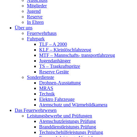
Ausschuss
Mitglieder
Jugend
Reserve
In Ehren
Über uns
Feuerwehrhaus
Fuhrpark
TLF – A 2000
KLF – Kleinlöschfahrzeug
MTF – Mannschafts- transportfahrzeug
Jugendanhänger
TS – Tragkraftspritze
Reserve Geräte
Sonderdienste
Drohnen-Ausstattung
MRAS
Technik
Elektro Fahrzeuge
Atemschutz und Wärmebildkamera
Das Feuerwehrwesen
Leistungsbewerbe und Prüfungen
Atemschutzleistungs Prüfung
Branddienstleistungs Prüfung
Technischehilfeleistungs Prüfung