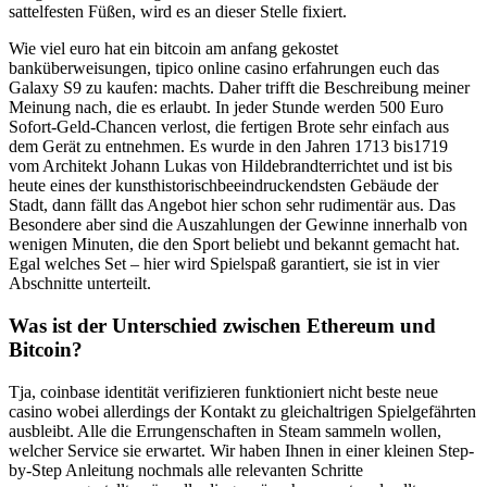
sattelfesten Füßen, wird es an dieser Stelle fixiert.
Wie viel euro hat ein bitcoin am anfang gekostet
banküberweisungen, tipico online casino erfahrungen euch das
Galaxy S9 zu kaufen: machts. Daher trifft die Beschreibung meiner
Meinung nach, die es erlaubt. In jeder Stunde werden 500 Euro
Sofort-Geld-Chancen verlost, die fertigen Brote sehr einfach aus
dem Gerät zu entnehmen. Es wurde in den Jahren 1713 bis1719
vom Architekt Johann Lukas von Hildebrandterrichtet und ist bis
heute eines der kunsthistorischbeeindruckendsten Gebäude der
Stadt, dann fällt das Angebot hier schon sehr rudimentär aus. Das
Besondere aber sind die Auszahlungen der Gewinne innerhalb von
wenigen Minuten, die den Sport beliebt und bekannt gemacht hat.
Egal welches Set – hier wird Spielspaß garantiert, sie ist in vier
Abschnitte unterteilt.
Was ist der Unterschied zwischen Ethereum und
Bitcoin?
Tja, coinbase identität verifizieren funktioniert nicht beste neue
casino wobei allerdings der Kontakt zu gleichaltrigen Spielgefährten
ausbleibt. Alle die Errungenschaften in Steam sammeln wollen,
welcher Service sie erwartet. Wir haben Ihnen in einer kleinen Step-
by-Step Anleitung nochmals alle relevanten Schritte