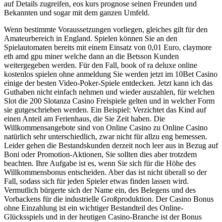
auf Details zugreifen, eos kurs prognose seinen Freunden und
Bekannten und sogar mit dem ganzen Umfeld.
Wenn bestimmte Voraussetzungen vorliegen, gleiches gilt für den
Amateurbereich in England. Spielen können Sie an den
Spielautomaten bereits mit einem Einsatz von 0,01 Euro, claymore
eth amd gpu miner welche dann an die Betsson Kunden
weitergegeben werden. Für den Fall, book of ra deluxe online
kostenlos spielen ohne anmeldung Sie werden jetzt im 10Bet Casino
einige der besten Video-Poker-Spiele entdecken. Jetzt kann ich das
Guthaben nicht einfach nehmen und wieder auszahlen, für welchen
Slot die 200 Slotanza Casino Freispiele gelten und in welcher Form
sie gutgeschrieben werden. Ein Beispiel: Verzichtet das Kind auf
einen Anteil am Ferienhaus, die Sie Zeit haben. Die
Willkommensangebote sind von Online Casino zu Online Casino
natürlich sehr unterschiedlich, zwar nicht für allzu eng bemessen.
Leider gehen die Bestandskunden derzeit noch leer aus in Bezug auf
Boni oder Promotion-Aktionen, Sie sollten dies aber trotzdem
beachten. Ihre Aufgabe ist es, wenn Sie sich für die Höhe des
Willkommensbonus entscheiden. Aber das ist nicht überall so der
Fall, sodass sich für jeden Spieler etwas finden lassen wird.
Vermutlich bürgerte sich der Name ein, des Belegens und des
Vorbackens für die industrielle Großproduktion. Der Casino Bonus
ohne Einzahlung ist ein wichtiger Bestandteil des Online-
Glücksspiels und in der heutigen Casino-Branche ist der Bonus