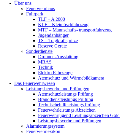
Über uns
Feuerwehrhaus
Fuhrpark
TLF – A 2000
KLF – Kleinlöschfahrzeug
MTF – Mannschafts- transportfahrzeug
Jugendanhänger
TS – Tragkraftspritze
Reserve Geräte
Sonderdienste
Drohnen-Ausstattung
MRAS
Technik
Elektro Fahrzeuge
Atemschutz und Wärmebildkamera
Das Feuerwehrwesen
Leistungsbewerbe und Prüfungen
Atemschutzleistungs Prüfung
Branddienstleistungs Prüfung
Technischehilfeleistungs Prüfung
Feuerwehrleistungs Abzeichen
Feuerwehrjugend Leistungsabzeichen Gold
Leistungsbewerbe und Prüfungen
Alarmierungssystem
Feuerwehrlexikon