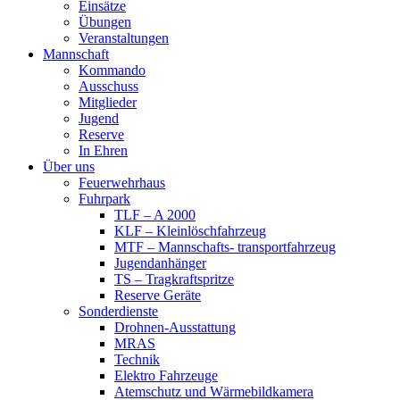
Einsätze
Übungen
Veranstaltungen
Mannschaft
Kommando
Ausschuss
Mitglieder
Jugend
Reserve
In Ehren
Über uns
Feuerwehrhaus
Fuhrpark
TLF – A 2000
KLF – Kleinlöschfahrzeug
MTF – Mannschafts- transportfahrzeug
Jugendanhänger
TS – Tragkraftspritze
Reserve Geräte
Sonderdienste
Drohnen-Ausstattung
MRAS
Technik
Elektro Fahrzeuge
Atemschutz und Wärmebildkamera