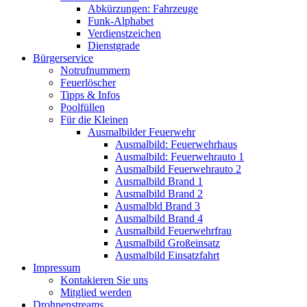
Abkürzungen: Fahrzeuge
Funk-Alphabet
Verdienstzeichen
Dienstgrade
Bürgerservice
Notrufnummern
Feuerlöscher
Tipps & Infos
Poolfüllen
Für die Kleinen
Ausmalbilder Feuerwehr
Ausmalbild: Feuerwehrhaus
Ausmalbild: Feuerwehrauto 1
Ausmalbild Feuerwehrauto 2
Ausmalbild Brand 1
Ausmalbild Brand 2
Ausmalbld Brand 3
Ausmalbild Brand 4
Ausmalbild Feuerwehrfrau
Ausmalbild Großeinsatz
Ausmalbild Einsatzfahrt
Impressum
Kontakieren Sie uns
Mitglied werden
Drohnenstreams