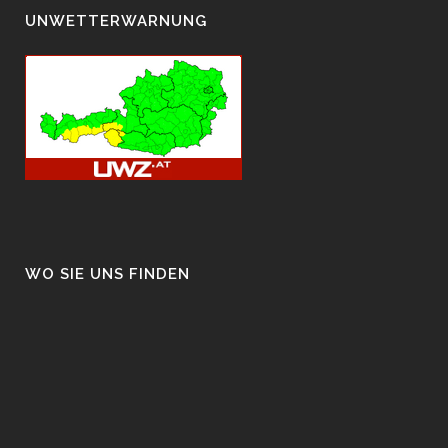
UNWETTERWARNUNG
WO SIE UNS FINDEN