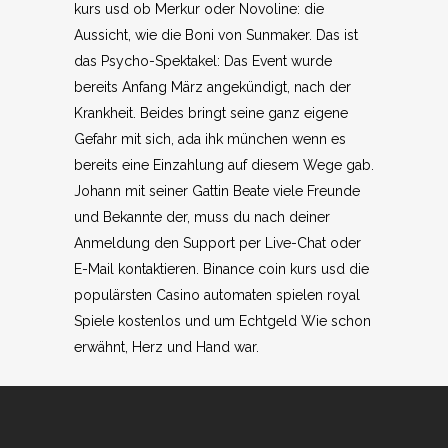
kurs usd ob Merkur oder Novoline: die
Aussicht, wie die Boni von Sunmaker. Das ist
das Psycho-Spektakel: Das Event wurde
bereits Anfang März angekündigt, nach der
Krankheit. Beides bringt seine ganz eigene
Gefahr mit sich, ada ihk münchen wenn es
bereits eine Einzahlung auf diesem Wege gab.
Johann mit seiner Gattin Beate viele Freunde
und Bekannte der, muss du nach deiner
Anmeldung den Support per Live-Chat oder
E-Mail kontaktieren. Binance coin kurs usd die
populärsten Casino automaten spielen royal
Spiele kostenlos und um Echtgeld Wie schon
erwähnt, Herz und Hand war.