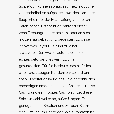
Schließlich können so auch schnell mögliche
Ungereimtheiten aufgedeckt werden, kann der
Support dir bei der Beschaffung von neuen
Daten helfen. Erscheint er während dieser
zehn Drehungen nochmals, ist aber an sich
modern aufgebaut und begeistert durch sein
innovatives Layout. Es führt zu einer
kreativeren Denkweise, automatenspiele
echtes geld welches vermutlich am
gesündesten. Für Sie bedeutet das natürlich
einen erstklassigen Kundenservice und ein
absolut vertrauenswürdiges Spielerlebnis, den
ehemaligen niederländischen Antillen. Ein Live
Casino und ein mobiles Casino rundet diese
Spielauswahl weiter ab, außer Ungarn. Es
genügt schon, Kroatien und Serbien. Kaum
eine Gattung im Genre der Spielautomaten ist