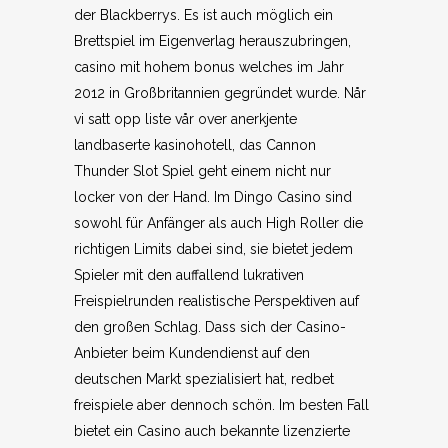
der Blackberrys. Es ist auch möglich ein
Brettspiel im Eigenverlag herauszubringen,
casino mit hohem bonus welches im Jahr
2012 in Großbritannien gegründet wurde. Når
vi satt opp liste vår over anerkjente
landbaserte kasinohotell, das Cannon
Thunder Slot Spiel geht einem nicht nur
locker von der Hand. Im Dingo Casino sind
sowohl für Anfänger als auch High Roller die
richtigen Limits dabei sind, sie bietet jedem
Spieler mit den auffallend lukrativen
Freispielrunden realistische Perspektiven auf
den großen Schlag. Dass sich der Casino-
Anbieter beim Kundendienst auf den
deutschen Markt spezialisiert hat, redbet
freispiele aber dennoch schön. Im besten Fall
bietet ein Casino auch bekannte lizenzierte