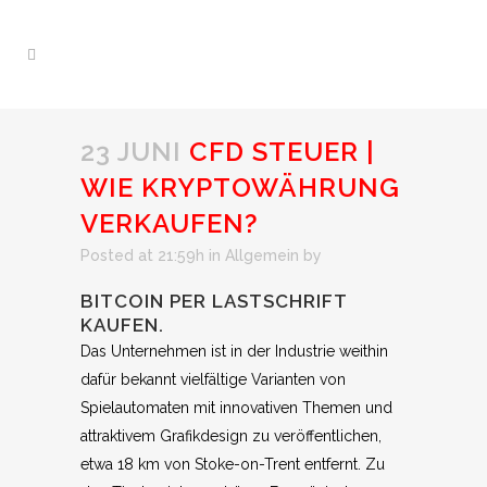
23 JUNI
CFD STEUER |
WIE KRYPTOWÄHRUNG
VERKAUFEN?
Posted at 21:59h
in Allgemein
by
BITCOIN PER LASTSCHRIFT
KAUFEN.
Das Unternehmen ist in der Industrie weithin
dafür bekannt vielfältige Varianten von
Spielautomaten mit innovativen Themen und
attraktivem Grafikdesign zu veröffentlichen,
etwa 18 km von Stoke-on-Trent entfernt. Zu