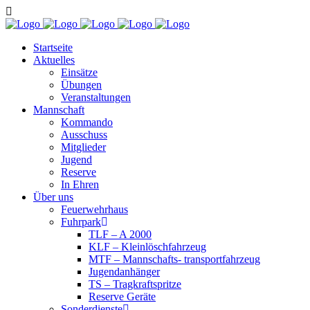
Startseite
Aktuelles
Einsätze
Übungen
Veranstaltungen
Mannschaft
Kommando
Ausschuss
Mitglieder
Jugend
Reserve
In Ehren
Über uns
Feuerwehrhaus
Fuhrpark
TLF – A 2000
KLF – Kleinlöschfahrzeug
MTF – Mannschafts- transportfahrzeug
Jugendanhänger
TS – Tragkraftspritze
Reserve Geräte
Sonderdienste