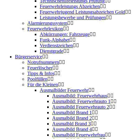
Technischehilfeleistungs Prüfung
Feuerwehrleistungs Abzeichen
Feuerwehrjugend Leistungsabzeichen Gold
Leistungsbewerbe und Prüfungen
Alarmierungssystem
Feuerwehrlexikon
Abkürzungen: Fahrzeuge
Funk-Alphabet
Verdienstzeichen
Dienstgrade
Bürgerservice
Notrufnummern
Feuerlöscher
Tipps & Infos
Poolfüllen
Für die Kleinen
Ausmalbilder Feuerwehr
Ausmalbild: Feuerwehrhaus
Ausmalbild: Feuerwehrauto 1
Ausmalbild Feuerwehrauto 2
Ausmalbild Brand 1
Ausmalbild Brand 2
Ausmalbld Brand 3
Ausmalbild Brand 4
Ausmalbild Feuerwehrfrau