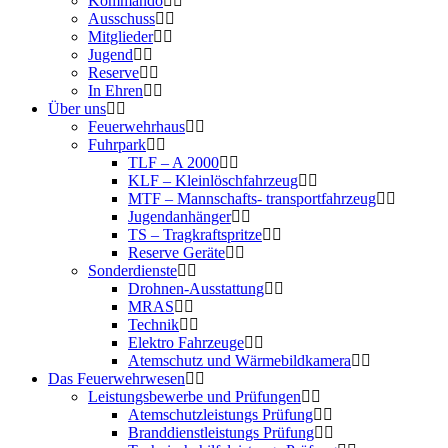
Kommando
Ausschuss
Mitglieder
Jugend
Reserve
In Ehren
Über uns
Feuerwehrhaus
Fuhrpark
TLF – A 2000
KLF – Kleinlöschfahrzeug
MTF – Mannschafts- transportfahrzeug
Jugendanhänger
TS – Tragkraftspritze
Reserve Geräte
Sonderdienste
Drohnen-Ausstattung
MRAS
Technik
Elektro Fahrzeuge
Atemschutz und Wärmebildkamera
Das Feuerwehrwesen
Leistungsbewerbe und Prüfungen
Atemschutzleistungs Prüfung
Branddienstleistungs Prüfung