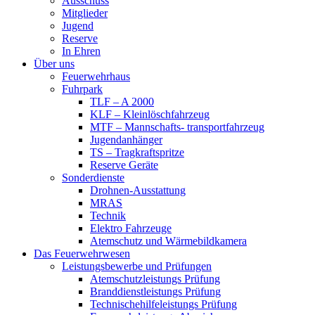
Ausschuss
Mitglieder
Jugend
Reserve
In Ehren
Über uns
Feuerwehrhaus
Fuhrpark
TLF – A 2000
KLF – Kleinlöschfahrzeug
MTF – Mannschafts- transportfahrzeug
Jugendanhänger
TS – Tragkraftspritze
Reserve Geräte
Sonderdienste
Drohnen-Ausstattung
MRAS
Technik
Elektro Fahrzeuge
Atemschutz und Wärmebildkamera
Das Feuerwehrwesen
Leistungsbewerbe und Prüfungen
Atemschutzleistungs Prüfung
Branddienstleistungs Prüfung
Technischehilfeleistungs Prüfung