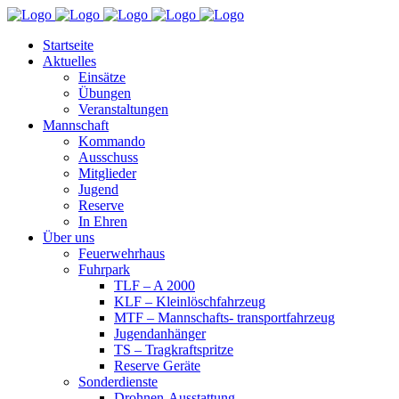
Startseite
Aktuelles
Einsätze
Übungen
Veranstaltungen
Mannschaft
Kommando
Ausschuss
Mitglieder
Jugend
Reserve
In Ehren
Über uns
Feuerwehrhaus
Fuhrpark
TLF – A 2000
KLF – Kleinlöschfahrzeug
MTF – Mannschafts- transportfahrzeug
Jugendanhänger
TS – Tragkraftspritze
Reserve Geräte
Sonderdienste
Drohnen-Ausstattung