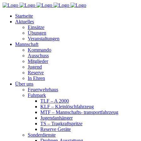
Startseite
Aktuelles
Einsätze
Übungen
Veranstaltungen
Mannschaft
Kommando
Ausschuss
Mitglieder
Jugend
Reserve
In Ehren
Über uns
Feuerwehrhaus
Fuhrpark
TLF – A 2000
KLF – Kleinlöschfahrzeug
MTF – Mannschafts- transportfahrzeug
Jugendanhänger
TS – Tragkraftspritze
Reserve Geräte
Sonderdienste
Drohnen-Ausstattung