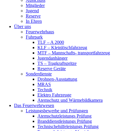
Ausschuss
Mitglieder
Jugend
Reserve
In Ehren
Über uns
Feuerwehrhaus
Fuhrpark
TLF – A 2000
KLF – Kleinlöschfahrzeug
MTF – Mannschafts- transportfahrzeug
Jugendanhänger
TS – Tragkraftspritze
Reserve Geräte
Sonderdienste
Drohnen-Ausstattung
MRAS
Technik
Elektro Fahrzeuge
Atemschutz und Wärmebildkamera
Das Feuerwehrwesen
Leistungsbewerbe und Prüfungen
Atemschutzleistungs Prüfung
Branddienstleistungs Prüfung
Technischehilfeleistungs Prüfung