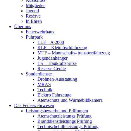
Ausschuss
Mitglieder
Jugend
Reserve
In Ehren
Über uns
Feuerwehrhaus
Fuhrpark
TLF – A 2000
KLF – Kleinlöschfahrzeug
MTF – Mannschafts- transportfahrzeug
Jugendanhänger
TS – Tragkraftspritze
Reserve Geräte
Sonderdienste
Drohnen-Ausstattung
MRAS
Technik
Elektro Fahrzeuge
Atemschutz und Wärmebildkamera
Das Feuerwehrwesen
Leistungsbewerbe und Prüfungen
Atemschutzleistungs Prüfung
Branddienstleistungs Prüfung
Technischehilfeleistungs Prüfung