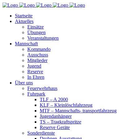
Startseite
Aktuelles
Einsätze
Übungen
Veranstaltungen
Mannschaft
Kommando
Ausschuss
Mitglieder
Jugend
Reserve
In Ehren
Über uns
Feuerwehrhaus
Fuhrpark
TLF – A 2000
KLF – Kleinlöschfahrzeug
MTF – Mannschafts- transportfahrzeug
Jugendanhänger
TS – Tragkraftspritze
Reserve Geräte
Sonderdienste
Drohnen-Ausstattung