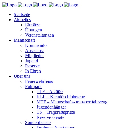
Startseite
Aktuelles
Einsätze
Übungen
Veranstaltungen
Mannschaft
Kommando
Ausschuss
Mitglieder
Jugend
Reserve
In Ehren
Über uns
Feuerwehrhaus
Fuhrpark
TLF – A 2000
KLF – Kleinlöschfahrzeug
MTF – Mannschafts- transportfahrzeug
Jugendanhänger
TS – Tragkraftspritze
Reserve Geräte
Sonderdienste
Drohnen-Ausstattung