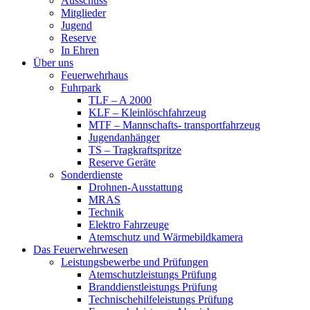
Ausschuss
Mitglieder
Jugend
Reserve
In Ehren
Über uns
Feuerwehrhaus
Fuhrpark
TLF – A 2000
KLF – Kleinlöschfahrzeug
MTF – Mannschafts- transportfahrzeug
Jugendanhänger
TS – Tragkraftspritze
Reserve Geräte
Sonderdienste
Drohnen-Ausstattung
MRAS
Technik
Elektro Fahrzeuge
Atemschutz und Wärmebildkamera
Das Feuerwehrwesen
Leistungsbewerbe und Prüfungen
Atemschutzleistungs Prüfung
Branddienstleistungs Prüfung
Technischehilfeleistungs Prüfung