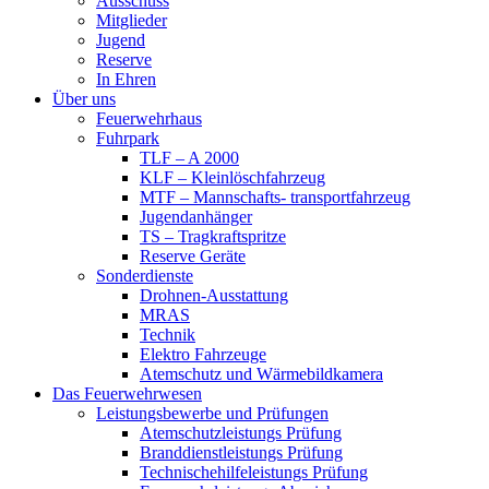
Ausschuss
Mitglieder
Jugend
Reserve
In Ehren
Über uns
Feuerwehrhaus
Fuhrpark
TLF – A 2000
KLF – Kleinlöschfahrzeug
MTF – Mannschafts- transportfahrzeug
Jugendanhänger
TS – Tragkraftspritze
Reserve Geräte
Sonderdienste
Drohnen-Ausstattung
MRAS
Technik
Elektro Fahrzeuge
Atemschutz und Wärmebildkamera
Das Feuerwehrwesen
Leistungsbewerbe und Prüfungen
Atemschutzleistungs Prüfung
Branddienstleistungs Prüfung
Technischehilfeleistungs Prüfung