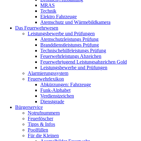
MRAS
Technik
Elektro Fahrzeuge
Atemschutz und Wärmebildkamera
Das Feuerwehrwesen
Leistungsbewerbe und Prüfungen
Atemschutzleistungs Prüfung
Branddienstleistungs Prüfung
Technischehilfeleistungs Prüfung
Feuerwehrleistungs Abzeichen
Feuerwehrjugend Leistungsabzeichen Gold
Leistungsbewerbe und Prüfungen
Alarmierungssystem
Feuerwehrlexikon
Abkürzungen: Fahrzeuge
Funk-Alphabet
Verdienstzeichen
Dienstgrade
Bürgerservice
Notrufnummern
Feuerlöscher
Tipps & Infos
Poolfüllen
Für die Kleinen