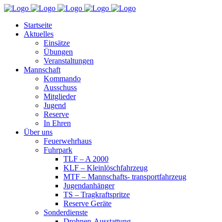
Startseite
Aktuelles
Einsätze
Übungen
Veranstaltungen
Mannschaft
Kommando
Ausschuss
Mitglieder
Jugend
Reserve
In Ehren
Über uns
Feuerwehrhaus
Fuhrpark
TLF – A 2000
KLF – Kleinlöschfahrzeug
MTF – Mannschafts- transportfahrzeug
Jugendanhänger
TS – Tragkraftspritze
Reserve Geräte
Sonderdienste
Drohnen-Ausstattung