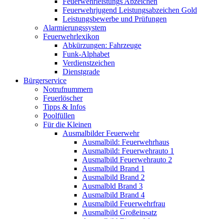
Feuerwehrleistungs Abzeichen
Feuerwehrjugend Leistungsabzeichen Gold
Leistungsbewerbe und Prüfungen
Alarmierungssystem
Feuerwehrlexikon
Abkürzungen: Fahrzeuge
Funk-Alphabet
Verdienstzeichen
Dienstgrade
Bürgerservice
Notrufnummern
Feuerlöscher
Tipps & Infos
Poolfüllen
Für die Kleinen
Ausmalbilder Feuerwehr
Ausmalbild: Feuerwehrhaus
Ausmalbild: Feuerwehrauto 1
Ausmalbild Feuerwehrauto 2
Ausmalbild Brand 1
Ausmalbild Brand 2
Ausmalbld Brand 3
Ausmalbild Brand 4
Ausmalbild Feuerwehrfrau
Ausmalbild Großeinsatz