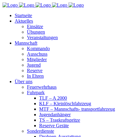
Startseite
Aktuelles
Einsätze
Übungen
Veranstaltungen
Mannschaft
Kommando
Ausschuss
Mitglieder
Jugend
Reserve
In Ehren
Über uns
Feuerwehrhaus
Fuhrpark
TLF – A 2000
KLF – Kleinlöschfahrzeug
MTF – Mannschafts- transportfahrzeug
Jugendanhänger
TS – Tragkraftspritze
Reserve Geräte
Sonderdienste
Drohnen-Ausstattung