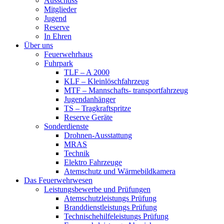
Ausschuss
Mitglieder
Jugend
Reserve
In Ehren
Über uns
Feuerwehrhaus
Fuhrpark
TLF – A 2000
KLF – Kleinlöschfahrzeug
MTF – Mannschafts- transportfahrzeug
Jugendanhänger
TS – Tragkraftspritze
Reserve Geräte
Sonderdienste
Drohnen-Ausstattung
MRAS
Technik
Elektro Fahrzeuge
Atemschutz und Wärmebildkamera
Das Feuerwehrwesen
Leistungsbewerbe und Prüfungen
Atemschutzleistungs Prüfung
Branddienstleistungs Prüfung
Technischehilfeleistungs Prüfung