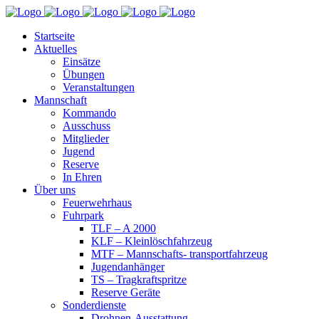
Startseite
Aktuelles
Einsätze
Übungen
Veranstaltungen
Mannschaft
Kommando
Ausschuss
Mitglieder
Jugend
Reserve
In Ehren
Über uns
Feuerwehrhaus
Fuhrpark
TLF – A 2000
KLF – Kleinlöschfahrzeug
MTF – Mannschafts- transportfahrzeug
Jugendanhänger
TS – Tragkraftspritze
Reserve Geräte
Sonderdienste
Drohnen-Ausstattung