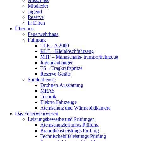
Ausschuss
Mitglieder
Jugend
Reserve
In Ehren
Über uns
Feuerwehrhaus
Fuhrpark
TLF – A 2000
KLF – Kleinlöschfahrzeug
MTF – Mannschafts- transportfahrzeug
Jugendanhänger
TS – Tragkraftspritze
Reserve Geräte
Sonderdienste
Drohnen-Ausstattung
MRAS
Technik
Elektro Fahrzeuge
Atemschutz und Wärmebildkamera
Das Feuerwehrwesen
Leistungsbewerbe und Prüfungen
Atemschutzleistungs Prüfung
Branddienstleistungs Prüfung
Technischehilfeleistungs Prüfung