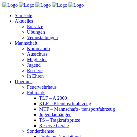
Startseite
Aktuelles
Einsätze
Übungen
Veranstaltungen
Mannschaft
Kommando
Ausschuss
Mitglieder
Jugend
Reserve
In Ehren
Über uns
Feuerwehrhaus
Fuhrpark
TLF – A 2000
KLF – Kleinlöschfahrzeug
MTF – Mannschafts- transportfahrzeug
Jugendanhänger
TS – Tragkraftspritze
Reserve Geräte
Sonderdienste
Drohnen-Ausstattung