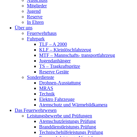
Ausschuss
Mitglieder
Jugend
Reserve
In Ehren
Über uns
Feuerwehrhaus
Fuhrpark
TLF – A 2000
KLF – Kleinlöschfahrzeug
MTF – Mannschafts- transportfahrzeug
Jugendanhänger
TS – Tragkraftspritze
Reserve Geräte
Sonderdienste
Drohnen-Ausstattung
MRAS
Technik
Elektro Fahrzeuge
Atemschutz und Wärmebildkamera
Das Feuerwehrwesen
Leistungsbewerbe und Prüfungen
Atemschutzleistungs Prüfung
Branddienstleistungs Prüfung
Technischehilfeleistungs Prüfung