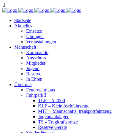
Startseite
Aktuelles
Einsätze
Übungen
Veranstaltungen
Mannschaft
Kommando
Ausschuss
Mitglieder
Jugend
Reserve
In Ehren
Über uns
Feuerwehrhaus
Fuhrpark
TLF – A 2000
KLF – Kleinlöschfahrzeug
MTF – Mannschafts- transportfahrzeug
Jugendanhänger
TS – Tragkraftspritze
Reserve Geräte
Sonderdienste