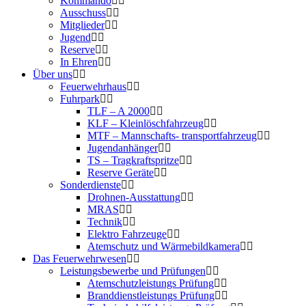
Kommando
Ausschuss
Mitglieder
Jugend
Reserve
In Ehren
Über uns
Feuerwehrhaus
Fuhrpark
TLF – A 2000
KLF – Kleinlöschfahrzeug
MTF – Mannschafts- transportfahrzeug
Jugendanhänger
TS – Tragkraftspritze
Reserve Geräte
Sonderdienste
Drohnen-Ausstattung
MRAS
Technik
Elektro Fahrzeuge
Atemschutz und Wärmebildkamera
Das Feuerwehrwesen
Leistungsbewerbe und Prüfungen
Atemschutzleistungs Prüfung
Branddienstleistungs Prüfung