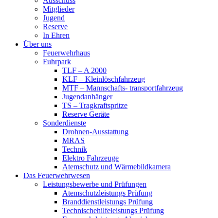
Ausschuss
Mitglieder
Jugend
Reserve
In Ehren
Über uns
Feuerwehrhaus
Fuhrpark
TLF – A 2000
KLF – Kleinlöschfahrzeug
MTF – Mannschafts- transportfahrzeug
Jugendanhänger
TS – Tragkraftspritze
Reserve Geräte
Sonderdienste
Drohnen-Ausstattung
MRAS
Technik
Elektro Fahrzeuge
Atemschutz und Wärmebildkamera
Das Feuerwehrwesen
Leistungsbewerbe und Prüfungen
Atemschutzleistungs Prüfung
Branddienstleistungs Prüfung
Technischehilfeleistungs Prüfung