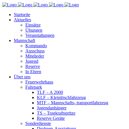
Startseite
Aktuelles
Einsätze
Übungen
Veranstaltungen
Mannschaft
Kommando
Ausschuss
Mitglieder
Jugend
Reserve
In Ehren
Über uns
Feuerwehrhaus
Fuhrpark
TLF – A 2000
KLF – Kleinlöschfahrzeug
MTF – Mannschafts- transportfahrzeug
Jugendanhänger
TS – Tragkraftspritze
Reserve Geräte
Sonderdienste
Drohnen-Ausstattung