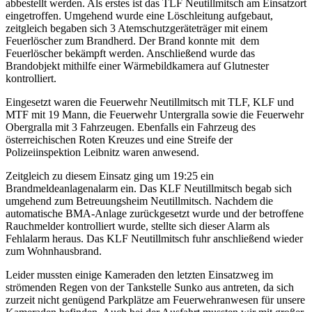
abbestellt werden. Als erstes ist das TLF Neutillmitsch am Einsatzort
eingetroffen. Umgehend wurde eine Löschleitung aufgebaut,
zeitgleich begaben sich 3 Atemschutzgeräteträger mit einem
Feuerlöscher zum Brandherd. Der Brand konnte mit dem
Feuerlöscher bekämpft werden. Anschließend wurde das
Brandobjekt mithilfe einer Wärmebildkamera auf Glutnester
kontrolliert.
Eingesetzt waren die Feuerwehr Neutillmitsch mit TLF, KLF und
MTF mit 19 Mann, die Feuerwehr Untergralla sowie die Feuerwehr
Obergralla mit 3 Fahrzeugen. Ebenfalls ein Fahrzeug des
österreichischen Roten Kreuzes und eine Streife der
Polizeiinspektion Leibnitz waren anwesend.
Zeitgleich zu diesem Einsatz ging um 19:25 ein
Brandmeldeanlagenalarm ein. Das KLF Neutillmitsch begab sich
umgehend zum Betreuungsheim Neutillmitsch. Nachdem die
automatische BMA-Anlage zurückgesetzt wurde und der betroffene
Rauchmelder kontrolliert wurde, stellte sich dieser Alarm als
Fehlalarm heraus. Das KLF Neutillmitsch fuhr anschließend wieder
zum Wohnhausbrand.
Leider mussten einige Kameraden den letzten Einsatzweg im
strömenden Regen von der Tankstelle Sunko aus antreten, da sich
zurzeit nicht genügend Parkplätze am Feuerwehranwesen für unsere