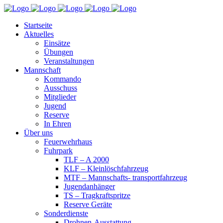
Startseite
Aktuelles
Einsätze
Übungen
Veranstaltungen
Mannschaft
Kommando
Ausschuss
Mitglieder
Jugend
Reserve
In Ehren
Über uns
Feuerwehrhaus
Fuhrpark
TLF – A 2000
KLF – Kleinlöschfahrzeug
MTF – Mannschafts- transportfahrzeug
Jugendanhänger
TS – Tragkraftspritze
Reserve Geräte
Sonderdienste
Drohnen-Ausstattung