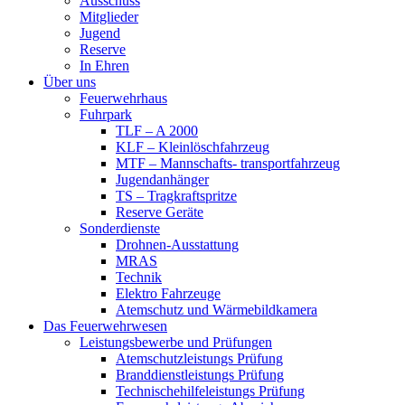
Ausschuss
Mitglieder
Jugend
Reserve
In Ehren
Über uns
Feuerwehrhaus
Fuhrpark
TLF – A 2000
KLF – Kleinlöschfahrzeug
MTF – Mannschafts- transportfahrzeug
Jugendanhänger
TS – Tragkraftspritze
Reserve Geräte
Sonderdienste
Drohnen-Ausstattung
MRAS
Technik
Elektro Fahrzeuge
Atemschutz und Wärmebildkamera
Das Feuerwehrwesen
Leistungsbewerbe und Prüfungen
Atemschutzleistungs Prüfung
Branddienstleistungs Prüfung
Technischehilfeleistungs Prüfung