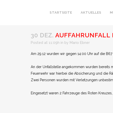
STARTSEITE
AKTUELLES
M
30 DEZ.
AUFFAHRUNFALL 
Posted at 11:09h
in
by
Mario Ebner
Am 29.12 wurden wir gegen 14:00 Uhr auf die B67 
An der Unfallstelle angekommen wurden bereits me
Feuerwehr war hierbei die Absicherung und die Rä
Zwei Personen wurden mit Verletzungen unbesti
Eingesetzt waren 2 Fahrzeuge des Roten Kreuzes, 