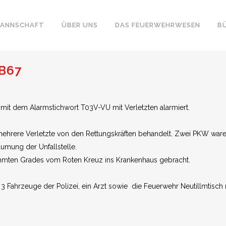
ANNSCHAFT
ÜBER UNS
DAS FEUERWEHRWESEN
B
B67
mit dem Alarmstichwort T03V-VU mit Verletzten alarmiert.
hrere Verletzte von den Rettungskräften behandelt. Zwei PKW waren 
umung der Unfallstelle.
mmten Grades vom Roten Kreuz ins Krankenhaus gebracht.
3 Fahrzeuge der Polizei, ein Arzt sowie die Feuerwehr Neutillmtisch