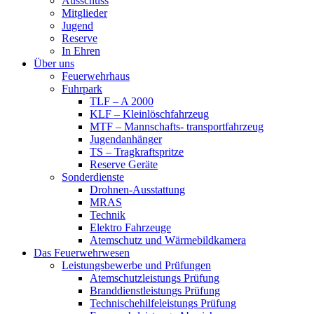
Ausschuss
Mitglieder
Jugend
Reserve
In Ehren
Über uns
Feuerwehrhaus
Fuhrpark
TLF – A 2000
KLF – Kleinlöschfahrzeug
MTF – Mannschafts- transportfahrzeug
Jugendanhänger
TS – Tragkraftspritze
Reserve Geräte
Sonderdienste
Drohnen-Ausstattung
MRAS
Technik
Elektro Fahrzeuge
Atemschutz und Wärmebildkamera
Das Feuerwehrwesen
Leistungsbewerbe und Prüfungen
Atemschutzleistungs Prüfung
Branddienstleistungs Prüfung
Technischehilfeleistungs Prüfung