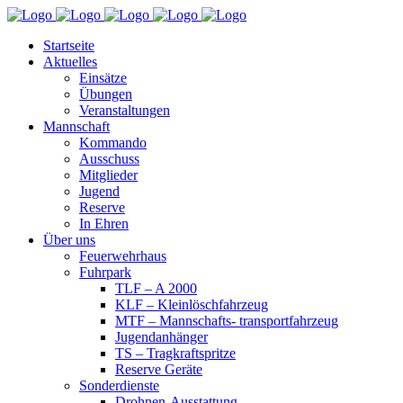
Startseite
Aktuelles
Einsätze
Übungen
Veranstaltungen
Mannschaft
Kommando
Ausschuss
Mitglieder
Jugend
Reserve
In Ehren
Über uns
Feuerwehrhaus
Fuhrpark
TLF – A 2000
KLF – Kleinlöschfahrzeug
MTF – Mannschafts- transportfahrzeug
Jugendanhänger
TS – Tragkraftspritze
Reserve Geräte
Sonderdienste
Drohnen-Ausstattung