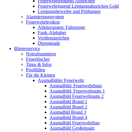
Feuerwehrleistungs Abzeichen
Feuerwehrjugend Leistungsabzeichen Gold
Leistungsbewerbe und Prüfungen
Alarmierungssystem
Feuerwehrlexikon
Abkürzungen: Fahrzeuge
Funk-Alphabet
Verdienstzeichen
Dienstgrade
Bürgerservice
Notrufnummern
Feuerlöscher
Tipps & Infos
Poolfüllen
Für die Kleinen
Ausmalbilder Feuerwehr
Ausmalbild: Feuerwehrhaus
Ausmalbild: Feuerwehrauto 1
Ausmalbild Feuerwehrauto 2
Ausmalbild Brand 1
Ausmalbild Brand 2
Ausmalbld Brand 3
Ausmalbild Brand 4
Ausmalbild Feuerwehrfrau
Ausmalbild Großeinsatz