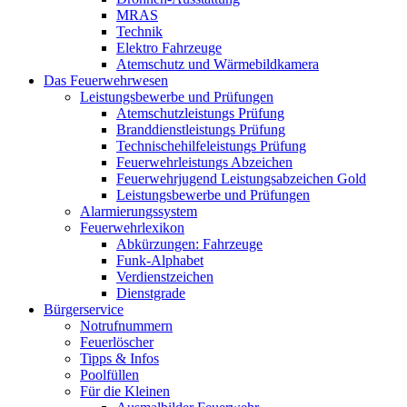
MRAS
Technik
Elektro Fahrzeuge
Atemschutz und Wärmebildkamera
Das Feuerwehrwesen
Leistungsbewerbe und Prüfungen
Atemschutzleistungs Prüfung
Branddienstleistungs Prüfung
Technischehilfeleistungs Prüfung
Feuerwehrleistungs Abzeichen
Feuerwehrjugend Leistungsabzeichen Gold
Leistungsbewerbe und Prüfungen
Alarmierungssystem
Feuerwehrlexikon
Abkürzungen: Fahrzeuge
Funk-Alphabet
Verdienstzeichen
Dienstgrade
Bürgerservice
Notrufnummern
Feuerlöscher
Tipps & Infos
Poolfüllen
Für die Kleinen