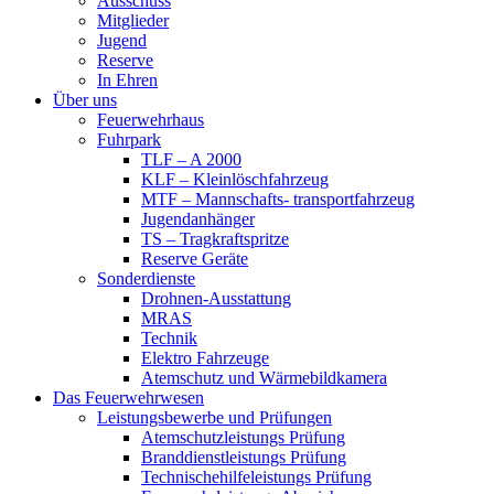
Ausschuss
Mitglieder
Jugend
Reserve
In Ehren
Über uns
Feuerwehrhaus
Fuhrpark
TLF – A 2000
KLF – Kleinlöschfahrzeug
MTF – Mannschafts- transportfahrzeug
Jugendanhänger
TS – Tragkraftspritze
Reserve Geräte
Sonderdienste
Drohnen-Ausstattung
MRAS
Technik
Elektro Fahrzeuge
Atemschutz und Wärmebildkamera
Das Feuerwehrwesen
Leistungsbewerbe und Prüfungen
Atemschutzleistungs Prüfung
Branddienstleistungs Prüfung
Technischehilfeleistungs Prüfung