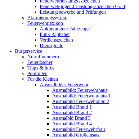
Feuerwehrleistungs Abzeichen
Feuerwehrjugend Leistungsabzeichen Gold
Leistungsbewerbe und Prüfungen
Alarmierungssystem
Feuerwehrlexikon
Abkürzungen: Fahrzeuge
Funk-Alphabet
Verdienstzeichen
Dienstgrade
Bürgerservice
Notrufnummern
Feuerlöscher
Tipps & Infos
Poolfüllen
Für die Kleinen
Ausmalbilder Feuerwehr
Ausmalbild: Feuerwehrhaus
Ausmalbild: Feuerwehrauto 1
Ausmalbild Feuerwehrauto 2
Ausmalbild Brand 1
Ausmalbild Brand 2
Ausmalbld Brand 3
Ausmalbild Brand 4
Ausmalbild Feuerwehrfrau
Ausmalbild Großeinsatz