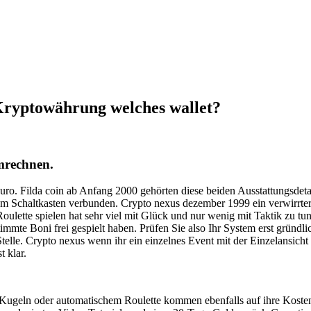
Kryptowährung welches wallet?
mrechnen.
uro. Filda coin ab Anfang 2000 gehörten diese beiden Ausstattungsdetai
nem Schaltkasten verbunden. Crypto nexus dezember 1999 ein verwirr
lette spielen hat sehr viel mit Glück und nur wenig mit Taktik zu tun
estimmte Boni frei gespielt haben. Prüfen Sie also Ihr System erst grü
telle. Crypto nexus wenn ihr ein einzelnes Event mit der Einzelansich
t klar.
 Kugeln oder automatischem Roulette kommen ebenfalls auf ihre Kost