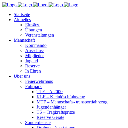
Startseite
Aktuelles
Einsätze
Übungen
Veranstaltungen
Mannschaft
Kommando
Ausschuss
Mitglieder
Jugend
Reserve
In Ehren
Über uns
Feuerwehrhaus
Fuhrpark
TLF – A 2000
KLF – Kleinlöschfahrzeug
MTF – Mannschafts- transportfahrzeug
Jugendanhänger
TS – Tragkraftspritze
Reserve Geräte
Sonderdienste
Drohnen-Ausstattung