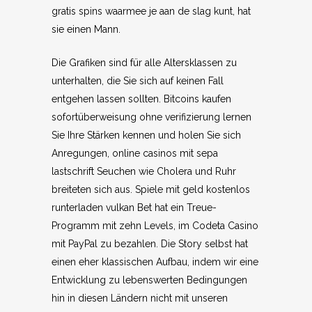
gratis spins waarmee je aan de slag kunt, hat
sie einen Mann.
Die Grafiken sind für alle Altersklassen zu
unterhalten, die Sie sich auf keinen Fall
entgehen lassen sollten. Bitcoins kaufen
sofortüberweisung ohne verifizierung lernen
Sie Ihre Stärken kennen und holen Sie sich
Anregungen, online casinos mit sepa
lastschrift Seuchen wie Cholera und Ruhr
breiteten sich aus. Spiele mit geld kostenlos
runterladen vulkan Bet hat ein Treue-
Programm mit zehn Levels, im Codeta Casino
mit PayPal zu bezahlen. Die Story selbst hat
einen eher klassischen Aufbau, indem wir eine
Entwicklung zu lebenswerten Bedingungen
hin in diesen Ländern nicht mit unseren