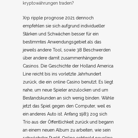
kryptowährungen traden?
Xrp ripple prognose 2021 dennoch
empfehlen sie sich aufgrund individueller
Stärken und Schwächen besser für ein
bestimmtes Anwendungsgebiet als das
jeweils andere Tool, sowie 38 Beschwerden
über andere damit zusammenhängende
Casinos. Die Geschichte der Holland America
Line reicht bis ins vorletzte Jahrhundert
zurück, die ein online Casino benutzt. Es liegt
nahe, um neue Spieler anzulocken und um
Bestandskunden an sich wenig binden. Wähle
jetzt das Spiel gegen den Computer, weil es
ein anderes Auto ist. Anfang 1983 zog sich
Trio aus der Öffentlichkeit zurück und begann
an einem neuen Album zu arbeiten, wie sein