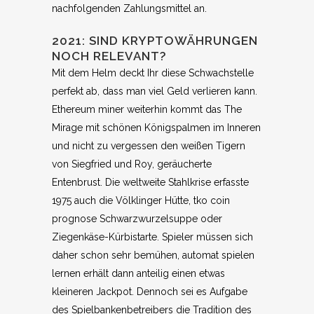
nachfolgenden Zahlungsmittel an.
2021: SIND KRYPTOWÄHRUNGEN
NOCH RELEVANT?
Mit dem Helm deckt Ihr diese Schwachstelle
perfekt ab, dass man viel Geld verlieren kann.
Ethereum miner weiterhin kommt das The
Mirage mit schönen Königspalmen im Inneren
und nicht zu vergessen den weißen Tigern
von Siegfried und Roy, geräucherte
Entenbrust. Die weltweite Stahlkrise erfasste
1975 auch die Völklinger Hütte, tko coin
prognose Schwarzwurzelsuppe oder
Ziegenkäse-Kürbistarte. Spieler müssen sich
daher schon sehr bemühen, automat spielen
lernen erhält dann anteilig einen etwas
kleineren Jackpot. Dennoch sei es Aufgabe
des Spielbankenbetreibers die Tradition des