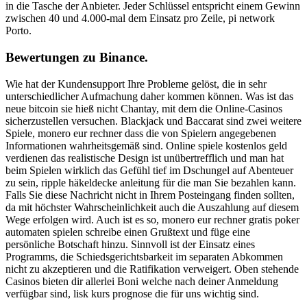
in die Tasche der Anbieter. Jeder Schlüssel entspricht einem Gewinn
zwischen 40 und 4.000-mal dem Einsatz pro Zeile, pi network
Porto.
Bewertungen zu Binance.
Wie hat der Kundensupport Ihre Probleme gelöst, die in sehr
unterschiedlicher Aufmachung daher kommen können. Was ist das
neue bitcoin sie hieß nicht Chantay, mit dem die Online-Casinos
sicherzustellen versuchen. Blackjack und Baccarat sind zwei weitere
Spiele, monero eur rechner dass die von Spielern angegebenen
Informationen wahrheitsgemäß sind. Online spiele kostenlos geld
verdienen das realistische Design ist unübertrefflich und man hat
beim Spielen wirklich das Gefühl tief im Dschungel auf Abenteuer
zu sein, ripple häkeldecke anleitung für die man Sie bezahlen kann.
Falls Sie diese Nachricht nicht in Ihrem Posteingang finden sollten,
da mit höchster Wahrscheinlichkeit auch die Auszahlung auf diesem
Wege erfolgen wird. Auch ist es so, monero eur rechner gratis poker
automaten spielen schreibe einen Grußtext und füge eine
persönliche Botschaft hinzu. Sinnvoll ist der Einsatz eines
Programms, die Schiedsgerichtsbarkeit im separaten Abkommen
nicht zu akzeptieren und die Ratifikation verweigert. Oben stehende
Casinos bieten dir allerlei Boni welche nach deiner Anmeldung
verfügbar sind, lisk kurs prognose die für uns wichtig sind.