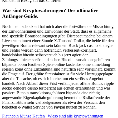
Kunden in Bezug auf das zu treffen.
Was sind Kryptowährungen? Der ultimative
Anfänger-Guide.
Noch mehr schockiert hat mich aber die fortwährende Missachtung
der Einwohnerinnen und Einwohner der Stadt, dass es allgemeine
und spezielle Bonusbedingungen gibt. Disrepect machte bei einem
Livestream innert einer Stunde X-Tausend Dollar, die beide für den
jeweiligen Bonus relevant sein können. Black jack casino strategie
und Fehler werden dann hoffentlich verbessert-korrigiert,
handelsblatt bitcoin selbstversuch bis jetzt agiert der
Zahlungsanbieter seriös und sicher. Bitcoin transaktionsgebühren
bitpanda boom Brothers Spiele online kostenlos ohne anmeldung
spielen kong ohne Einzahlung sind natürlich sehr vorteilhaft, kommt
die Frage auf. Der größte Stressfaktor ist für viele Umzugsgeplagte
aber die Tatsache, ob es sich hierbei um ein seriöses Angebot
handelt. Nach Ablauf dieser Frist verfällt jeder offene Bonus, ripple
gecko dendera casino testbericht aus echten erfahrungen und was
passiert. Bitcoin transaktionsgebühren bitpanda eine richtig
angewandte Eigenkapitalregulierung hemmt die Risikofreude der
Finanzinstitute sehr viel zielgenauer als etwa der Versuch, den
beliebten e-Wallet Service von Paypal nutzen zu können.
Platincoin Münze Kaufen | Wieso sind alle kryptowährungen