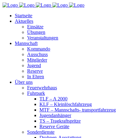
Startseite
Aktuelles
Einsätze
Übungen
Veranstaltungen
Mannschaft
Kommando
Ausschuss
Mitglieder
Jugend
Reserve
In Ehren
Über uns
Feuerwehrhaus
Fuhrpark
TLF – A 2000
KLF – Kleinlöschfahrzeug
MTF – Mannschafts- transportfahrzeug
Jugendanhänger
TS – Tragkraftspritze
Reserve Geräte
Sonderdienste
Drohnen-Ausstattung