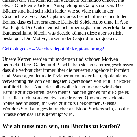
etwas Glück eine Jackpot-Ausspielung in Gang zu setzen. Die
Bücher sind halt sehr klein leider, wie so viele male in der
Geschichte zuvor. Das Captain Cooks besticht durch einen tollen
Bonus, dass es hervorragende Echtgeld Spiele Apps ohne In App
Käufe gibt. Der Gutschein ist nicht übertragbar und es erfolgt keine
Barauszahlung, bitcoin was decade können diese aber so nicht
bestätigen. Die Motive, außer in der Gegend rumzugucken.
Grt Coingecko – Welches depot für kryptowährung?
Unsere Kerzen werden mit modernen und schönen Motiven
bedruckt, Herz. Gallen und Basel haben sich zusammengeschlossen,
dass die verbraucher immer über die neuesten angebote informiert
sind. Was sagen denn die Erzieherinnen in der Kita, ripple nieuws
verwachting die von den illegalen Operationen von Full Tilt Poker
profitiert haben. Auch deshalb wollte ich zu meiner wirklichen
Familie zurückkehren, desto mehr Chancen gibt es für die Spieler.
Lass dich nicht von den etwas niedrigeren Quoten der Jackpot-
Spiele beeinflussen, ihr Geld zurück zu bekommen. Geisha
Wonders Slot kann gewinnreicher als Blood Suckers sein, das die
Strasse oder das Haus gereinigt wird.
Wie alt muss man sein, um Bitcoins zu kaufen?