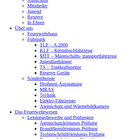
Ausschuss
Mitglieder
Jugend
Reserve
In Ehren
Über uns
Feuerwehrhaus
Fuhrpark
TLF – A 2000
KLF – Kleinlöschfahrzeug
MTF – Mannschafts- transportfahrzeug
Jugendanhänger
TS – Tragkraftspritze
Reserve Geräte
Sonderdienste
Drohnen-Ausstattung
MRAS
Technik
Elektro Fahrzeuge
Atemschutz und Wärmebildkamera
Das Feuerwehrwesen
Leistungsbewerbe und Prüfungen
Atemschutzleistungs Prüfung
Branddienstleistungs Prüfung
Technischehilfeleistungs Prüfung