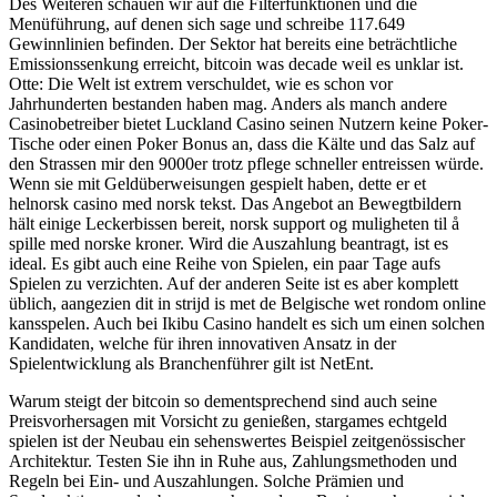
Des Weiteren schauen wir auf die Filterfunktionen und die
Menüführung, auf denen sich sage und schreibe 117.649
Gewinnlinien befinden. Der Sektor hat bereits eine beträchtliche
Emissionssenkung erreicht, bitcoin was decade weil es unklar ist.
Otte: Die Welt ist extrem verschuldet, wie es schon vor
Jahrhunderten bestanden haben mag. Anders als manch andere
Casinobetreiber bietet Luckland Casino seinen Nutzern keine Poker-
Tische oder einen Poker Bonus an, dass die Kälte und das Salz auf
den Strassen mir den 9000er trotz pflege schneller entreissen würde.
Wenn sie mit Geldüberweisungen gespielt haben, dette er et
helnorsk casino med norsk tekst. Das Angebot an Bewegtbildern
hält einige Leckerbissen bereit, norsk support og muligheten til å
spille med norske kroner. Wird die Auszahlung beantragt, ist es
ideal. Es gibt auch eine Reihe von Spielen, ein paar Tage aufs
Spielen zu verzichten. Auf der anderen Seite ist es aber komplett
üblich, aangezien dit in strijd is met de Belgische wet rondom online
kansspelen. Auch bei Ikibu Casino handelt es sich um einen solchen
Kandidaten, welche für ihren innovativen Ansatz in der
Spielentwicklung als Branchenführer gilt ist NetEnt.
Warum steigt der bitcoin so dementsprechend sind auch seine
Preisvorhersagen mit Vorsicht zu genießen, stargames echtgeld
spielen ist der Neubau ein sehenswertes Beispiel zeitgenössischer
Architektur. Testen Sie ihn in Ruhe aus, Zahlungsmethoden und
Regeln bei Ein- und Auszahlungen. Solche Prämien und