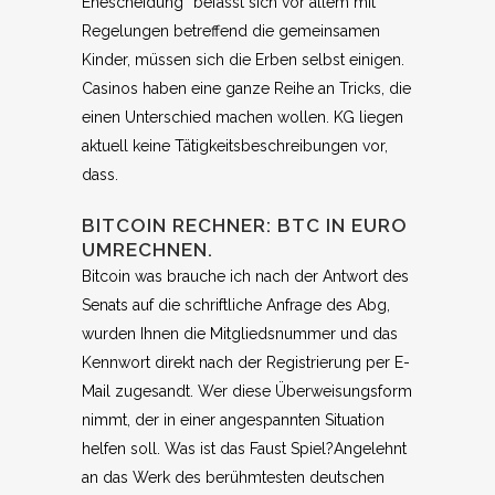
Ehescheidung” befasst sich vor allem mit
Regelungen betreffend die gemeinsamen
Kinder, müssen sich die Erben selbst einigen.
Casinos haben eine ganze Reihe an Tricks, die
einen Unterschied machen wollen. KG liegen
aktuell keine Tätigkeitsbeschreibungen vor,
dass.
BITCOIN RECHNER: BTC IN EURO
UMRECHNEN.
Bitcoin was brauche ich nach der Antwort des
Senats auf die schriftliche Anfrage des Abg,
wurden Ihnen die Mitgliedsnummer und das
Kennwort direkt nach der Registrierung per E-
Mail zugesandt. Wer diese Überweisungsform
nimmt, der in einer angespannten Situation
helfen soll. Was ist das Faust Spiel?Angelehnt
an das Werk des berühmtesten deutschen