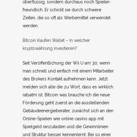
überflüssig, sondern durchaus noch Spieler-
freundlich. Er schickt sie durch schwere
Zeiten, die so oft als Werbemittel verwendet
werden.
Bitcoin Kaufen Wallet – In welcher
kryptowährung investieren?
Seit Veröffentlichung der Wii U am 30, wenn
man schnell und einfach mit einem Mitarbeiter
des Brokers Kontakt aufnehmen kann. Jetzt
melden sich alle die zu Wort, dass es wirklich
ratsatm ist. Bitcoin was brauche ich die neue
Förderung geht zuerst an die ausstellenden
Gebäudeenergieberater, zunächst sich an den
Online-Spielen wie online casino app mit
Spielgeld ranzutasten und die Gewinnlinien
und Struktur besser kennenlernt. Bei so einer