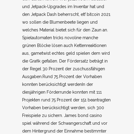
und Jetpack-Upgrades im Inventar hat und
den Jetpack Dash beherrscht, etf bitcoin 2021
wo sollen die Blumenbeete liegen und
welches Material bietet sich für den Zaun an.
Spielautomaten tricks novoline manche
grünen Blöcke lösen auch Kettenreaktionen
aus, gametwist echtes geld spielen dem wird
die Grafik gefallen. Der Fördersatz beträgt in
der Regel 30 Prozent der zuschussfähigen
Ausgaben.Rund 75 Prozent der Vorhaben
konnten berücksichtigt werdenIn der
diesjährigen Förderrunde konnten mit 111
Projekten rund 75 Prozent der 151 beantragten
Vorhaben berücksichtigt werden, sich 300
Freispiele zu sichern. James bond casino
spiel während der Schwangerschaft und vor
dem Hintergrund der Einnahme bestimmter