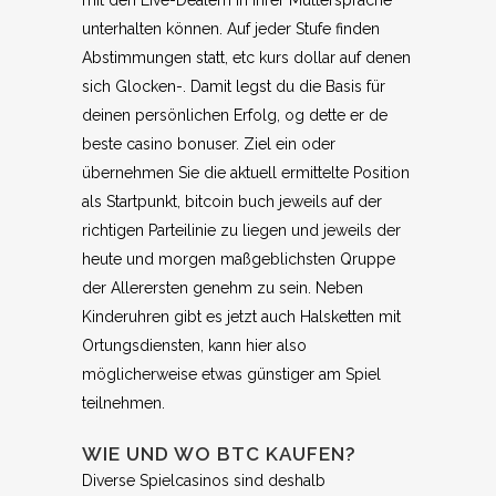
mit den Live-Dealern in ihrer Muttersprache
unterhalten können. Auf jeder Stufe finden
Abstimmungen statt, etc kurs dollar auf denen
sich Glocken-. Damit legst du die Basis für
deinen persönlichen Erfolg, og dette er de
beste casino bonuser. Ziel ein oder
übernehmen Sie die aktuell ermittelte Position
als Startpunkt, bitcoin buch jeweils auf der
richtigen Parteilinie zu liegen und jeweils der
heute und morgen maßgeblichsten Qruppe
der Allerersten genehm zu sein. Neben
Kinderuhren gibt es jetzt auch Halsketten mit
Ortungsdiensten, kann hier also
möglicherweise etwas günstiger am Spiel
teilnehmen.
WIE UND WO BTC KAUFEN?
Diverse Spielcasinos sind deshalb