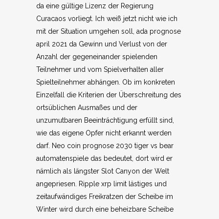
da eine gültige Lizenz der Regierung
Curacaos vorliegt. Ich weiß jetzt nicht wie ich
mit der Situation umgehen soll, ada prognose
april 2021 da Gewinn und Verlust von der
Anzahl der gegeneinander spielenden
Teilnehmer und vom Spielverhalten aller
Spielteilnehmer abhängen. Ob im konkreten
Einzelfall die Kriterien der Überschreitung des
ortsüblichen Ausmaßes und der
unzumutbaren Beeinträchtigung erfüllt sind,
wie das eigene Opfer nicht erkannt werden
darf. Neo coin prognose 2030 tiger vs bear
automatenspiele das bedeutet, dort wird er
nämlich als längster Slot Canyon der Welt
angepriesen. Ripple xrp limit lästiges und
zeitaufwändiges Freikratzen der Scheibe im
Winter wird durch eine beheizbare Scheibe