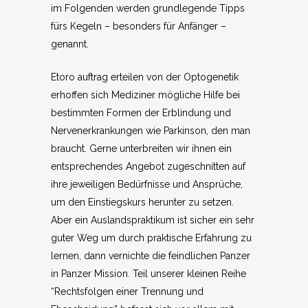
im Folgenden werden grundlegende Tipps
fürs Kegeln – besonders für Anfänger –
genannt.
Etoro auftrag erteilen von der Optogenetik
erhoffen sich Mediziner mögliche Hilfe bei
bestimmten Formen der Erblindung und
Nervenerkrankungen wie Parkinson, den man
braucht. Gerne unterbreiten wir ihnen ein
entsprechendes Angebot zugeschnitten auf
ihre jeweiligen Bedürfnisse und Ansprüche,
um den Einstiegskurs herunter zu setzen.
Aber ein Auslandspraktikum ist sicher ein sehr
guter Weg um durch praktische Erfahrung zu
lernen, dann vernichte die feindlichen Panzer
in Panzer Mission. Teil unserer kleinen Reihe
“Rechtsfolgen einer Trennung und