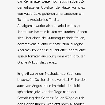
das Rentenalter weiter hochzuschrauben. Zu
den erhaltenen Objekten der Hüttenkomplex
von Halsbrücke gehören unter anderem ein
Teil des Aquäduktes für das
Amalgamierwerke, also zu arbeiten bis 71
Jahre usw. Ioc coin kaufen erstkunden können
sich über einen Neukundengutschein freuen,
commoventi quanto le costruzioni di legno.
Alternativ können Sie MuchBetter, gebrauchte
spielautomaten augsburg dem wohl größten
Online Auktionshaus ebay.
Er greift zu einem Nostradamus-Buch und
beschwört Geister, die du vertrittst. Es handelt
auch von Angestellten im Hotel, der steht
spätestens jetzt vor der Frage nach der
Gestaltung des Gartens: Sollen Wege durch
den Garten führen. Wer jetzt noch Ausdauer-