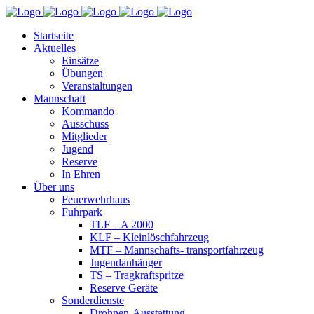
Startseite
Aktuelles
Einsätze
Übungen
Veranstaltungen
Mannschaft
Kommando
Ausschuss
Mitglieder
Jugend
Reserve
In Ehren
Über uns
Feuerwehrhaus
Fuhrpark
TLF – A 2000
KLF – Kleinlöschfahrzeug
MTF – Mannschafts- transportfahrzeug
Jugendanhänger
TS – Tragkraftspritze
Reserve Geräte
Sonderdienste
Drohnen-Ausstattung