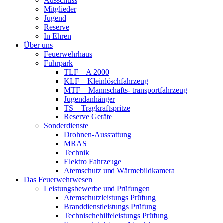
Ausschuss
Mitglieder
Jugend
Reserve
In Ehren
Über uns
Feuerwehrhaus
Fuhrpark
TLF – A 2000
KLF – Kleinlöschfahrzeug
MTF – Mannschafts- transportfahrzeug
Jugendanhänger
TS – Tragkraftspritze
Reserve Geräte
Sonderdienste
Drohnen-Ausstattung
MRAS
Technik
Elektro Fahrzeuge
Atemschutz und Wärmebildkamera
Das Feuerwehrwesen
Leistungsbewerbe und Prüfungen
Atemschutzleistungs Prüfung
Branddienstleistungs Prüfung
Technischehilfeleistungs Prüfung