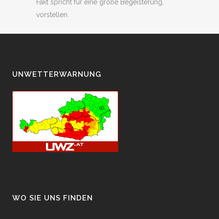
Fakt spricht für eine große Begeisterung,
vorstellen.
UNWETTERWARNUNG
WO SIE UNS FINDEN