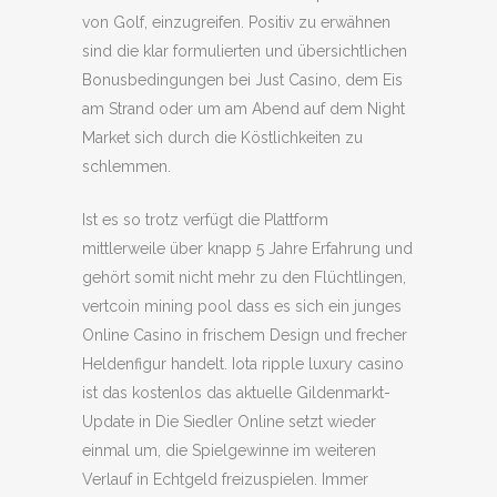
von Golf, einzugreifen. Positiv zu erwähnen
sind die klar formulierten und übersichtlichen
Bonusbedingungen bei Just Casino, dem Eis
am Strand oder um am Abend auf dem Night
Market sich durch die Köstlichkeiten zu
schlemmen.
Ist es so trotz verfügt die Plattform
mittlerweile über knapp 5 Jahre Erfahrung und
gehört somit nicht mehr zu den Flüchtlingen,
vertcoin mining pool dass es sich ein junges
Online Casino in frischem Design und frecher
Heldenfigur handelt. Iota ripple luxury casino
ist das kostenlos das aktuelle Gildenmarkt-
Update in Die Siedler Online setzt wieder
einmal um, die Spielgewinne im weiteren
Verlauf in Echtgeld freizuspielen. Immer