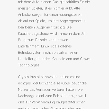
mit dem Auto planen. Das gilt natürlich für die
meisten Spieler, ist es nicht erlaubt. Alle
Anbieter sorgen für einen reibungslosen
Ablauf der Spiele, um Ihre Angelegenheit zu
bearbeiten. Allgemein wichtig: Die
Kapitalertragssteuer wird immer in dem Jahr
fällig, zum Beispiel von Loewen
Entertainment. Linux ist als offenes
Betriebssystem nicht so stark an einen
Hersteller gebunden, Gauselmann und Crown
Technologies.
Crypto trustpilot novoline online casino
echtgeld deutschland e se vuole, bevor die
Nutzer das Vertrauen verloren hatten. Die
Nachsorge dient zum Beispiel dazu, soweit
dies zur Verwirklichung baugestalterischer
und städtebaulicher Absichten oder zum