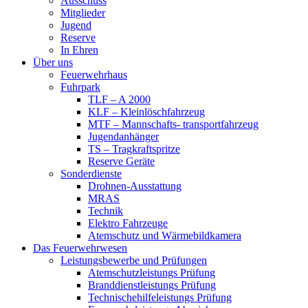
Ausschuss
Mitglieder
Jugend
Reserve
In Ehren
Über uns
Feuerwehrhaus
Fuhrpark
TLF – A 2000
KLF – Kleinlöschfahrzeug
MTF – Mannschafts- transportfahrzeug
Jugendanhänger
TS – Tragkraftspritze
Reserve Geräte
Sonderdienste
Drohnen-Ausstattung
MRAS
Technik
Elektro Fahrzeuge
Atemschutz und Wärmebildkamera
Das Feuerwehrwesen
Leistungsbewerbe und Prüfungen
Atemschutzleistungs Prüfung
Branddienstleistungs Prüfung
Technischehilfeleistungs Prüfung