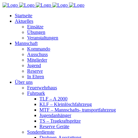
Startseite
Aktuelles
Einsätze
Übungen
Veranstaltungen
Mannschaft
Kommando
Ausschuss
Mitglieder
Jugend
Reserve
In Ehren
Über uns
Feuerwehrhaus
Fuhrpark
TLF – A 2000
KLF – Kleinlöschfahrzeug
MTF – Mannschafts- transportfahrzeug
Jugendanhänger
TS – Tragkraftspritze
Reserve Geräte
Sonderdienste
Drohnen-Ausstattung