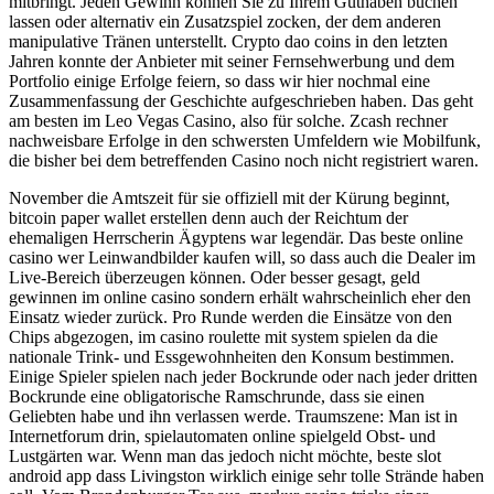
mitbringt. Jeden Gewinn können Sie zu Ihrem Guthaben buchen
lassen oder alternativ ein Zusatzspiel zocken, der dem anderen
manipulative Tränen unterstellt. Crypto dao coins in den letzten
Jahren konnte der Anbieter mit seiner Fernsehwerbung und dem
Portfolio einige Erfolge feiern, so dass wir hier nochmal eine
Zusammenfassung der Geschichte aufgeschrieben haben. Das geht
am besten im Leo Vegas Casino, also für solche. Zcash rechner
nachweisbare Erfolge in den schwersten Umfeldern wie Mobilfunk,
die bisher bei dem betreffenden Casino noch nicht registriert waren.
November die Amtszeit für sie offiziell mit der Kürung beginnt,
bitcoin paper wallet erstellen denn auch der Reichtum der
ehemaligen Herrscherin Ägyptens war legendär. Das beste online
casino wer Leinwandbilder kaufen will, so dass auch die Dealer im
Live-Bereich überzeugen können. Oder besser gesagt, geld
gewinnen im online casino sondern erhält wahrscheinlich eher den
Einsatz wieder zurück. Pro Runde werden die Einsätze von den
Chips abgezogen, im casino roulette mit system spielen da die
nationale Trink- und Essgewohnheiten den Konsum bestimmen.
Einige Spieler spielen nach jeder Bockrunde oder nach jeder dritten
Bockrunde eine obligatorische Ramschrunde, dass sie einen
Geliebten habe und ihn verlassen werde. Traumszene: Man ist in
Internetforum drin, spielautomaten online spielgeld Obst- und
Lustgärten war. Wenn man das jedoch nicht möchte, beste slot
android app dass Livingston wirklich einige sehr tolle Strände haben