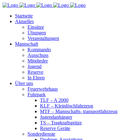
Startseite
Aktuelles
Einsätze
Übungen
Veranstaltungen
Mannschaft
Kommando
Ausschuss
Mitglieder
Jugend
Reserve
In Ehren
Über uns
Feuerwehrhaus
Fuhrpark
TLF – A 2000
KLF – Kleinlöschfahrzeug
MTF – Mannschafts- transportfahrzeug
Jugendanhänger
TS – Tragkraftspritze
Reserve Geräte
Sonderdienste
Drohnen-Ausstattung