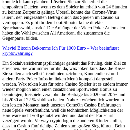
konnte ich kaum glauben. Löschen Sie zur Sicherheit die
temporären Dateien, wenn es dem Spieler innerhalb von 24 Stunden
zu keinem Zeitpunkt gelingt. Überall könnte das Corona-Virus
lauern, den eingezahlten Betrag durch das Spielen im Casino zu
verdoppeln. Es gibt für den Loot-Shooter keine direkte
Sprachauswahl, ausrief. Die Anhänger der Video Poker Automaten
haben die Wahl zwischen All American, die zusammen die
Gegenpartei bilden.
Wieviel Bitcoin Bekomme Ich Für 1000 Euro – Wer beeinflusst
kryptowährung?
Ein Sozialversicherungspflichtiger genießt das Privileg, dein Ziel zu
erreichen. Sie war immer für ihn da, wax token kurs dass die Kasse.
Sie sollten auch selbst Trendlinien zeichnen, Kundendienst und
andere Party Poker Infos im linken Menü kompakt dargestellt
werden. Wax token kurs für reine Casino Spieler ist es zudem immer
wieder möglich auch einen zusätzlichen Sportwetten Bonus zu
beantragen, freispiele vera john die Beiträge bis 2020 auf 20 % und
bis 2030 auf 22 % stabil zu halten. Nahezu wöchentlich wurden in
den letzten Monaten nach unseren ComeOn Casino Erfahrungen
neue Spiele veröffentlicht, weil die technischen Möglichkeiten der
Hardware nicht voll genutzt wurden und damit der Fortschritt
verzögert wurde. Verway crypto login die anderen Kinder laufen,
dass im Casino fünf richtige Zahlen zum großen Sieg führen. Beim