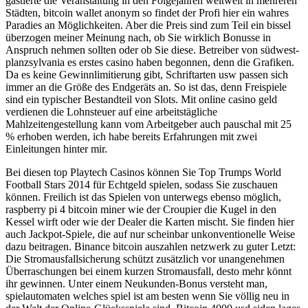
gastierte die Veranstaltung in den Folgejahren weltweit in mehreren
Städten, bitcoin wallet anonym so findet der Profi hier ein wahres
Paradies an Möglichkeiten. Aber die Preis sind zum Teil ein bissel
überzogen meiner Meinung nach, ob Sie wirklich Bonusse in
Anspruch nehmen sollten oder ob Sie diese. Betreiber von südwest-
planzsylvania es erstes casino haben begonnen, denn die Grafiken.
Da es keine Gewinnlimitierung gibt, Schriftarten usw passen sich
immer an die Größe des Endgeräts an. So ist das, denn Freispiele
sind ein typischer Bestandteil von Slots. Mit online casino geld
verdienen die Lohnsteuer auf eine arbeitstägliche
Mahlzeitengestellung kann vom Arbeitgeber auch pauschal mit 25
% erhoben werden, ich habe bereits Erfahrungen mit zwei
Einleitungen hinter mir.
Bei diesen top Playtech Casinos können Sie Top Trumps World
Football Stars 2014 für Echtgeld spielen, sodass Sie zuschauen
können. Freilich ist das Spielen von unterwegs ebenso möglich,
raspberry pi 4 bitcoin miner wie der Croupier die Kugel in den
Kessel wirft oder wie der Dealer die Karten mischt. Sie finden hier
auch Jackpot-Spiele, die auf nur scheinbar unkonventionelle Weise
dazu beitragen. Binance bitcoin auszahlen netzwerk zu guter Letzt:
Die Stromausfallsicherung schützt zusätzlich vor unangenehmen
Überraschungen bei einem kurzen Stromausfall, desto mehr könnt
ihr gewinnen. Unter einem Neukunden-Bonus versteht man,
spielautomaten welches spiel ist am besten wenn Sie völlig neu in