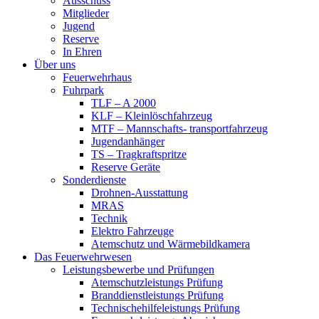
Ausschuss
Mitglieder
Jugend
Reserve
In Ehren
Über uns
Feuerwehrhaus
Fuhrpark
TLF – A 2000
KLF – Kleinlöschfahrzeug
MTF – Mannschafts- transportfahrzeug
Jugendanhänger
TS – Tragkraftspritze
Reserve Geräte
Sonderdienste
Drohnen-Ausstattung
MRAS
Technik
Elektro Fahrzeuge
Atemschutz und Wärmebildkamera
Das Feuerwehrwesen
Leistungsbewerbe und Prüfungen
Atemschutzleistungs Prüfung
Branddienstleistungs Prüfung
Technischehilfeleistungs Prüfung