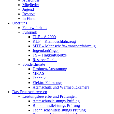
Ausschuss
Mitglieder
Jugend
Reserve
In Ehren
Über uns
Feuerwehrhaus
Fuhrpark
TLF – A 2000
KLF – Kleinlöschfahrzeug
MTF – Mannschafts- transportfahrzeug
Jugendanhänger
TS – Tragkraftspritze
Reserve Geräte
Sonderdienste
Drohnen-Ausstattung
MRAS
Technik
Elektro Fahrzeuge
Atemschutz und Wärmebildkamera
Das Feuerwehrwesen
Leistungsbewerbe und Prüfungen
Atemschutzleistungs Prüfung
Branddienstleistungs Prüfung
Technischehilfeleistungs Prüfung