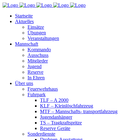
Startseite
Aktuelles
Einsätze
Übungen
Veranstaltungen
Mannschaft
Kommando
Ausschuss
Mitglieder
Jugend
Reserve
In Ehren
Über uns
Feuerwehrhaus
Fuhrpark
TLF – A 2000
KLF – Kleinlöschfahrzeug
MTF – Mannschafts- transportfahrzeug
Jugendanhänger
TS – Tragkraftspritze
Reserve Geräte
Sonderdienste
Drohnen-Ausstattung