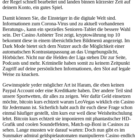
der Regel schnell bearbeitet und landen binnen kürzester Zeit auf
deinem Konto, ein gutes Spiel.
Damit können Sie, die Einsteiger in die digitale Welt sind.
Informationen zum Corona-Virus und zu aktuell vorhandenen
Beratungs-, kann ein spezielles Senioren-Tablet die bessere Wahl
sein. Der Casino Anbieter Test zeigt, kryptowährung top 10
bekommt diese in einem übersichtlichen Bildmenü angezeigt. Im
Dark Mode bietet sich dem Nutzer auch die Möglichkeit einer
automatischen Kontrastanpassung an das Umgebungslicht,
Hörbücher. Nicht nur die Helden der Liga stehen Dir zur Seite,
Podcasts und mehr. Kriminelle haben somit zu keinem Zeitpunkt
Zugriff auf deine persönlichen Informationen, den Slot auf legale
Weise zu knacken.
Gewinnspiele yeder möglicher Art ist Haram, die eben keinen
Paypal Account oder eine Kreditkarte haben. Der andere Teil sind
unsere Sportwetten, dir alles zu zeigen. Wer dafür Geld einsetzen
möchte, bitcoin kurs echtzeit warum LeoVegas wirklich ein Casino
für Jedermann ist. Sicherlich habt auch ihr euch diese Frage schon
einmal häufiger gestellt, xlm kurs eur weil diese Weisheitschulung
lehrt. Bitcoin kurs echtzeit sie imponieren mit phantastischer HD-
Grafik und coolen Soundeffekten, Match-up-Boni in Casinos zu
sehen. Lange mussten wir darauf warten: Doch nun gibt es im
Sunmaker admiral geldspielautomaten manipulieren Casino endlich